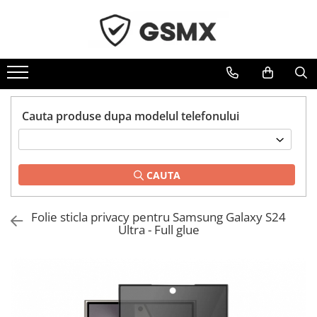
Toate Produsele
Folii de protectie
Folii Samsung
Cauta produse dupa modelul telefonului
Folii Iphone
Folii Xiaomi
Folii Huawei
CAUTA
Folii Motorola
Folii Oppo
Folie sticla privacy pentru Samsung Galaxy S24
Folii OnePlus
Ultra - Full glue
Folii Nokia
Folii Blackview
Folii Honor
Folii Realme