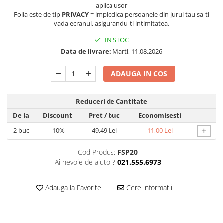
aplica usor
Folie silicon
Folia este de tip
PRIVACY
= impiedica persoanele din jurul tau sa-ti
vada ecranul, asigurandu-ti intimitatea.
Folii Privacy
Pachete Promotionale
IN STOC
Pachete Husă + Folie
Data de livrare:
Marti, 11.08.2026
Pachete 2 Folii de Sticlă
ADAUGA IN COS
Produse
Reduceri de Cantitate
De la
Discount
Pret
/ buc
Economisesti
+
2
buc
-10%
49,49 Lei
11,00 Lei
Cod Produs:
FSP20
Ai nevoie de ajutor?
021.555.6973
Adauga la Favorite
Cere informatii