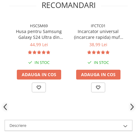
RECOMANDARI
HSCSM69
IFCTC01
Husa pentru Samsung
Incarcator universal
H
Galaxy S24 Ultra din
(incarcare rapida) mufa
sIlicon catifelat cu
Type-C 20W - Alb
44,99 Lei
38,99 Lei
interior din microfibra si
protectie la camere -
Negru
IN STOC
IN STOC
ADAUGA IN COS
ADAUGA IN COS
Descriere