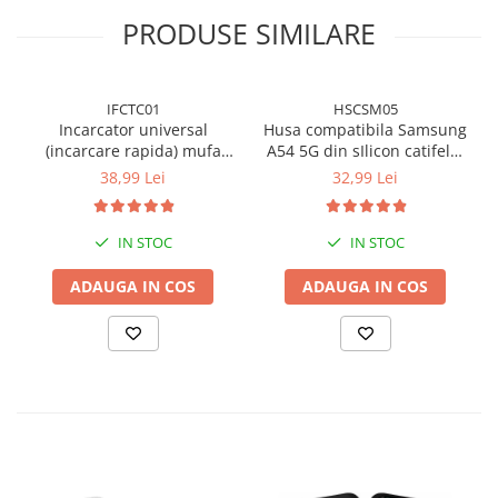
PRODUSE SIMILARE
IFCTC01
HSCSM05
Incarcator universal
Husa compatibila Samsung
(incarcare rapida) mufa
A54 5G din sIlicon catifelat
Type-C 20W - Alb
cu interior din microfibra si
38,99 Lei
32,99 Lei
protectie la camere - Verde
inchis
IN STOC
IN STOC
ADAUGA IN COS
ADAUGA IN COS