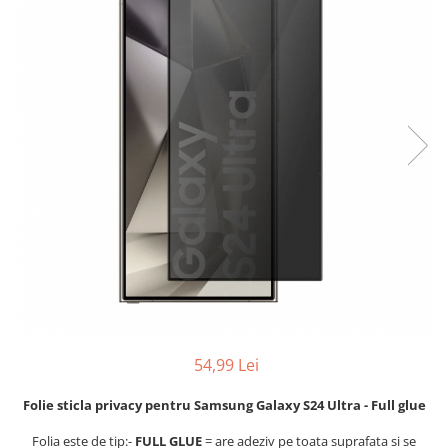
Folii sticla ZTE
Huse Telefoane
Huse Samsung
Huse Iphone
Huse Xiaomi
Huse Huawei
Huse Motorola
Huse Oppo
Huse Nokia
Huse Honor
Huse Realme
Huse Vivo
54,99 Lei
Cabluri & Incarcatoare
Folie sticla privacy pentru Samsung Galaxy S24 Ultra - Full glue
Carduri Memorie
Folia este de tip:-
FULL GLUE
= are adeziv pe toata suprafata si se
Casti Audio