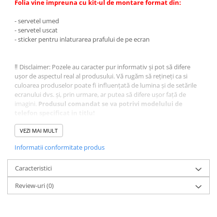
Folia vine impreuna cu kit-ul de montare format din:
- servetel umed
- servetel uscat
- sticker pentru inlaturarea prafului de pe ecran
‼️ Disclaimer: Pozele au caracter pur informativ și pot să difere
ușor de aspectul real al produsului. Vă rugăm să rețineți ca si
culoarea produselor poate fi influențată de lumina și de setările
ecranului dvs. și, prin urmare, ar putea să difere ușor față de
imagini.
Produsul comandat se va potrivi modelului de
telefon specificat in titlu!
Vă mulțumim pentru înțelegere!
VEZI MAI MULT
Informatii conformitate produs
Caracteristici
Review-uri
(0)