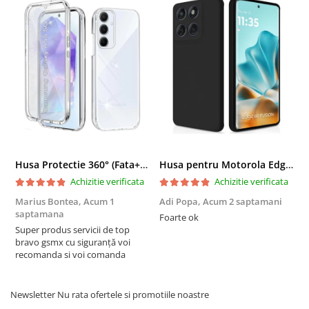
Husa Protectie 360° (Fata+Spate) compatibila Samsung Galaxy A55 5G, Transparanta, Protectie Completa
Husa pentru Motorola Edge 60 Fusion din sIlicon catifelat cu interior din microfibra si protectie la camere - Negru
Achizitie verificata
Achizitie verificata
Marius Bontea,
Acum 1
Adi Popa,
Acum 2 saptamani
F
saptamana
s
Foarte ok
Super produs servicii de top
F
bravo gsmx cu siguranță voi
recomanda si voi comanda
Newsletter
Nu rata ofertele si promotiile noastre