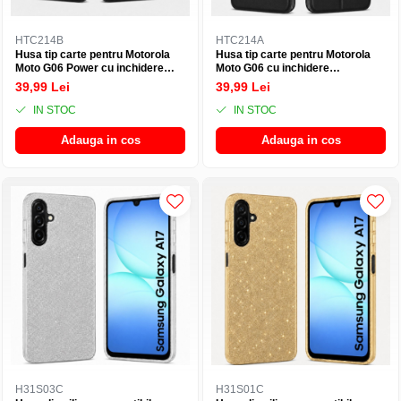
HTC214B
HTC214A
Husa tip carte pentru Motorola
Husa tip carte pentru Motorola
Moto G06 Power cu inchidere
Moto G06 cu inchidere
magnetica, Rezistenta la socuri,
magnetica, Rezistenta la socuri,
39,99 Lei
39,99 Lei
Functie de suport, Protectie
Functie de suport, Protectie
completa (fata+spate) - Negru
completa (fata+spate) - Negru
IN STOC
IN STOC
Adauga in cos
Adauga in cos
H31S03C
H31S01C