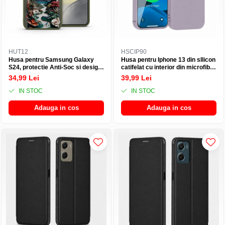
HUT12
HSCIP90
Husa pentru Samsung Galaxy
Husa pentru Iphone 13 din sIlicon
S24, protectie Anti-Soc si design
catifelat cu interior din microfibra
modern Trendy Adventure -
si protectie la camere - Lila
34,99 Lei
39,99 Lei
Verde
prafuit
IN STOC
IN STOC
Adauga in cos
Adauga in cos