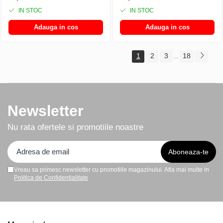
interior cu microfibra - Verde
interior cu microfibra - Verde
IN STOC
IN STOC
Adauga in cos
Adauga in cos
1
2
3
18
...
Newsletter
Nu rata ofertele si promotiile noastre
Vreau sa primesc newsletter cu promotiile magazinului. Afla mai multe in
Politica de Confidentialitate