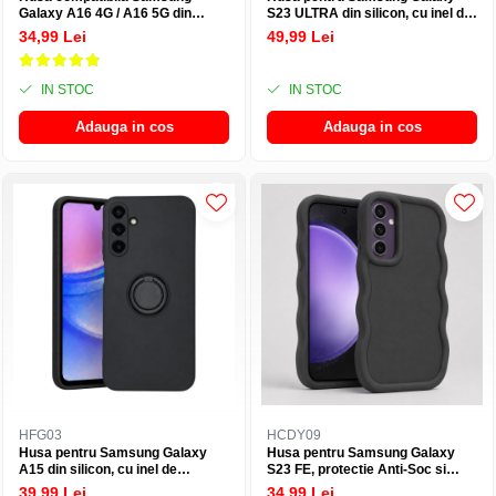
Galaxy A16 4G / A16 5G din
S23 ULTRA din silicon, cu inel de
silicon catifelat cu interior din
prindere, protectie la camere si
34,99 Lei
49,99 Lei
microfibra si protectie la camere
interior cu microfibra - Verde
- Mov
IN STOC
IN STOC
Adauga in cos
Adauga in cos
HFG03
HCDY09
Husa pentru Samsung Galaxy
Husa pentru Samsung Galaxy
A15 din silicon, cu inel de
S23 FE, protectie Anti-Soc si
prindere, protectie la camere si
design ondulat Candy - Negru
39,99 Lei
34,99 Lei