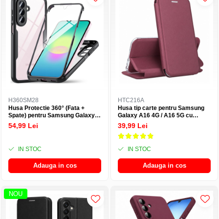
H360SM28
HTC216A
Husa Protectie 360° (Fata +
Husa tip carte pentru Samsung
Spate) pentru Samsung Galaxy
Galaxy A16 4G / A16 5G cu
A27 5G, Transparenta cu Margini
inchidere magnetica, Rezistenta
54,99 Lei
39,99 Lei
Negre - Protectie Completa
la socuri, Functie de suport,
Protectie completa (fata+spate) -
Visiniu
IN STOC
IN STOC
Adauga in cos
Adauga in cos
NOU