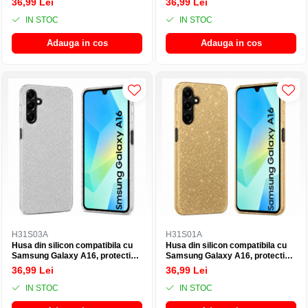
36,99 Lei
36,99 Lei
Argintiu
Auriu
IN STOC
IN STOC
Adauga in cos
Adauga in cos
H31S03A
H31S01A
Husa din silicon compatibila cu
Husa din silicon compatibila cu
Samsung Galaxy A16, protectie
Samsung Galaxy A16, protectie
Anti-Soc si design cu sclipici -
Anti-Soc si design cu sclipici -
36,99 Lei
36,99 Lei
Argintiu
Auriu
IN STOC
IN STOC