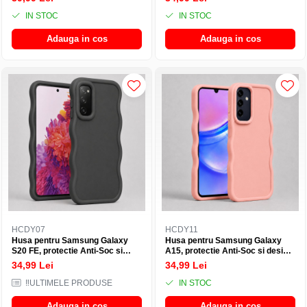
interior cu microfibra - Negru
IN STOC
IN STOC
Adauga in cos
Adauga in cos
HCDY07
HCDY11
Husa pentru Samsung Galaxy
Husa pentru Samsung Galaxy
S20 FE, protectie Anti-Soc si
A15, protectie Anti-Soc si design
design ondulat Candy - Negru
ondulat Candy - Roz
34,99 Lei
34,99 Lei
‼️ULTIMELE PRODUSE
IN STOC
Adauga in cos
Adauga in cos