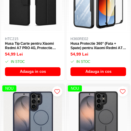
HTC215
H360RE02
Husa Tip Carte pentru Xiaomi
Husa Protectie 360° (Fata +
Redmi A7 PRO 4G, Protectie
Spate) pentru Xiaomi Redmi A7
Completa, Functie Stand si
Pro 4G, Transparenta cu Margini
54,99 Lei
54,99 Lei
Buzunare Interioare
Negre - Protectie Completa
IN STOC
IN STOC
Adauga in cos
Adauga in cos
NOU
NOU