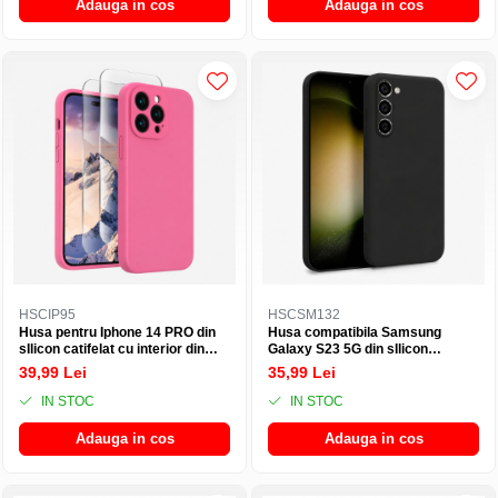
Adauga in cos
Adauga in cos
HSCIP95
HSCSM132
Husa pentru Iphone 14 PRO din
Husa compatibila Samsung
sIlicon catifelat cu interior din
Galaxy S23 5G din sIlicon
microfibra si protectie la camere
catifelat cu interior din microfibra
39,99 Lei
35,99 Lei
- Roz Neon
si protectie la camere - Negru
IN STOC
IN STOC
Adauga in cos
Adauga in cos