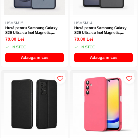
HSMSM15
HSMSM14
Husă pentru Samsung Galaxy
Husă pentru Samsung Galaxy
S26 Ultra cu Inel Magnetic,
S26 Ultra cu Inel Magnetic,
Protecție Antisoc
Protecție Antisoc
79,00 Lei
79,00 Lei
IN STOC
IN STOC
Adauga in cos
Adauga in cos