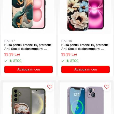
HSIP17
HSIP16
Husa pentru iPhone 16, protectie
Husa pentru iPhone 16, protectie
Anti-Soc si design modern -
Anti-Soc si design modern -
Abstract
Floral
39,99 Lei
39,99 Lei
IN STOC
IN STOC
Adauga in cos
Adauga in cos