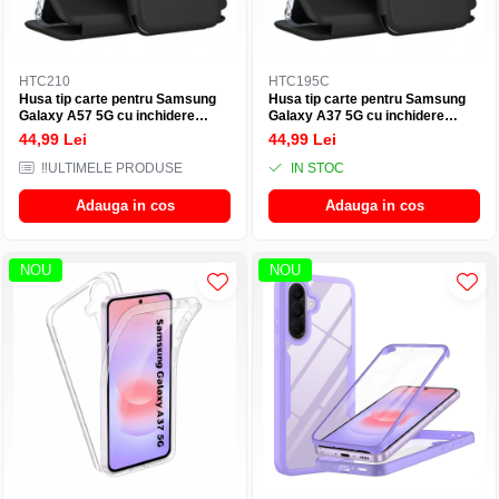
HTC210
HTC195C
Husa tip carte pentru Samsung
Husa tip carte pentru Samsung
Galaxy A57 5G cu inchidere
Galaxy A37 5G cu inchidere
magnetica, Rezistenta la socuri,
magnetica, Rezistenta la socuri,
44,99 Lei
44,99 Lei
Functie de suport, Protectie
Functie de suport, Protectie
completa (fata+spate) - Negru
completa (fata+spate) - Negru
‼️ULTIMELE PRODUSE
IN STOC
Adauga in cos
Adauga in cos
NOU
NOU