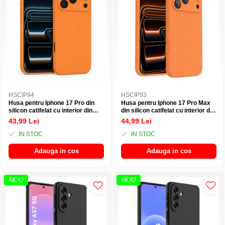
HSCIP94
HSCIP93
Husa pentru Iphone 17 Pro din
Husa pentru Iphone 17 Pro Max
silicon catifelat cu interior din
din silicon catifelat cu interior din
microfibra si protectie la camere
microfibra si protectie la camere
43,99 Lei
44,99 Lei
- Portocaliu
- Portocaliu
IN STOC
IN STOC
Adauga in cos
Adauga in cos
NOU
NOU