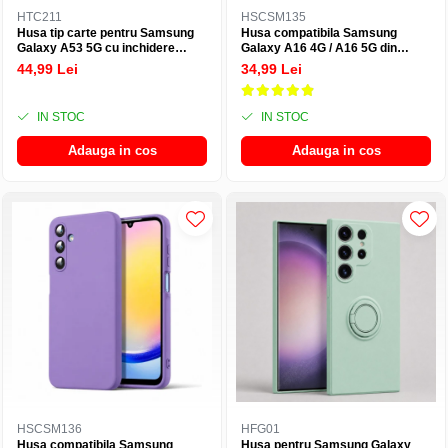
HTC211
HSCSM135
Husa tip carte pentru Samsung
Husa compatibila Samsung
Galaxy A53 5G cu inchidere
Galaxy A16 4G / A16 5G din
magnetica, Rezistenta la socuri,
silicon catifelat cu interior din
44,99 Lei
34,99 Lei
Functie de suport, Protectie
microfibra si protectie la camere
completa (fata+spate) - Negru
- Roz
IN STOC
IN STOC
Adauga in cos
Adauga in cos
HSCSM136
HFG01
Husa compatibila Samsung
Husa pentru Samsung Galaxy