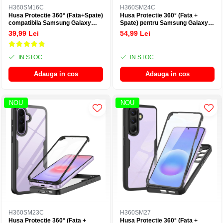
H360SM16C
H360SM24C
Husa Protectie 360° (Fata+Spate)
Husa Protectie 360° (Fata +
compatibila Samsung Galaxy
Spate) pentru Samsung Galaxy
A37 5G, Transparanta, Protectie
A37 5G, Transparenta cu Margini
39,99 Lei
54,99 Lei
Completa
Mov - Protectie Completa
IN STOC
IN STOC
Adauga in cos
Adauga in cos
NOU
NOU
H360SM23C
H360SM27
Husa Protectie 360° (Fata +
Husa Protectie 360° (Fata +