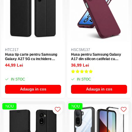
HTC217
HSCSM137
Husa tip carte pentru Samsung
Husa pentru Samsung Galaxy
Galaxy A27 5G cu inchidere
A17 din silicon catifelat cu
magnetica, Rezistenta la socuri,
interior din microfibra si protectie
44,99 Lei
36,99 Lei
Functie de suport, Protectie
la camere - Visiniu
completa (fata+spate) - Negru
IN STOC
IN STOC
Adauga in cos
Adauga in cos
NOU
NOU