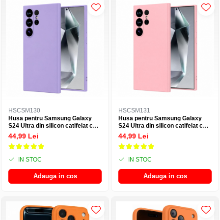
HSCSM130
HSCSM131
Husa pentru Samsung Galaxy
Husa pentru Samsung Galaxy
S24 Ultra din sIlicon catifelat cu
S24 Ultra din sIlicon catifelat cu
interior din microfibra si protectie
interior din microfibra si protectie
44,99 Lei
44,99 Lei
la camere - Mov
la camere - Roz
IN STOC
IN STOC
Adauga in cos
Adauga in cos