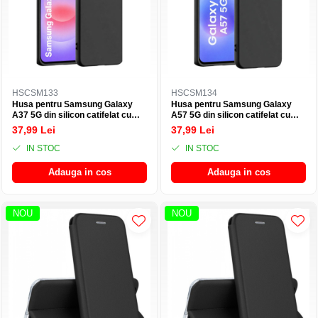
HSCSM133
HSCSM134
Husa pentru Samsung Galaxy
Husa pentru Samsung Galaxy
A37 5G din silicon catifelat cu
A57 5G din silicon catifelat cu
interior din microfibra si protectie
interior din microfibra si protectie
37,99 Lei
37,99 Lei
la camere - Negru
la camere - Negru
IN STOC
IN STOC
Adauga in cos
Adauga in cos
NOU
NOU