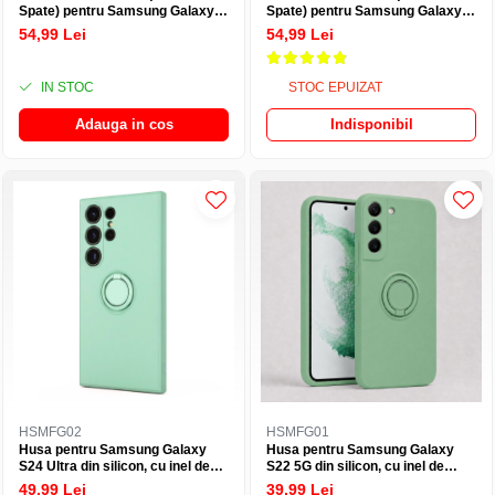
Spate) pentru Samsung Galaxy
Spate) pentru Samsung Galaxy
A37 5G, Transparenta cu Margini
A57 5G, Transparenta cu Margini
54,99 Lei
54,99 Lei
Negre - Protectie Completa
Negre - Protectie Completa
IN STOC
STOC EPUIZAT
Adauga in cos
Indisponibil
HSMFG02
HSMFG01
Husa pentru Samsung Galaxy
Husa pentru Samsung Galaxy
S24 Ultra din silicon, cu inel de
S22 5G din silicon, cu inel de
prindere, protectie la camere si
prindere, protectie la camere si
49,99 Lei
39,99 Lei