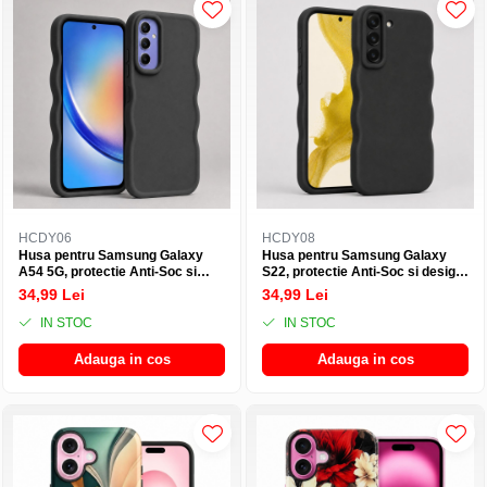
HCDY06
HCDY08
Husa pentru Samsung Galaxy
Husa pentru Samsung Galaxy
A54 5G, protectie Anti-Soc si
S22, protectie Anti-Soc si design
design ondulat Candy - Negru
ondulat Candy - Negru
34,99 Lei
34,99 Lei
IN STOC
IN STOC
Adauga in cos
Adauga in cos