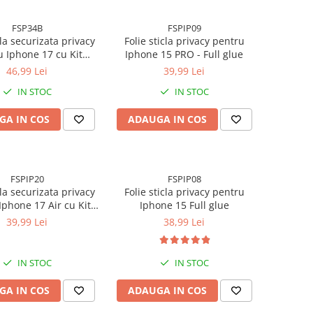
FSP34B
FSPIP09
cla securizata privacy
Folie sticla privacy pentru
u Iphone 17 cu Kit
Iphone 15 PRO - Full glue
re Inclus pentru
46,99 Lei
39,99 Lei
re Rapida si Usoara
IN STOC
IN STOC
GA IN COS
ADAUGA IN COS
FSPIP20
FSPIP08
cla securizata privacy
Folie sticla privacy pentru
Iphone 17 Air cu Kit
Iphone 15 Full glue
re Inclus pentru
39,99 Lei
38,99 Lei
re Rapida si Usoara
IN STOC
IN STOC
GA IN COS
ADAUGA IN COS