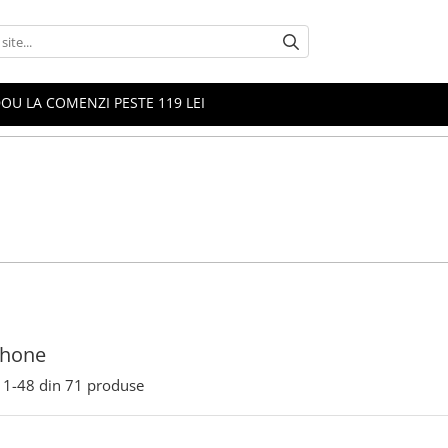
OU LA COMENZI PESTE 119 LEI
Iphone
1-
48
din
71
produse