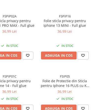
FSPIP02A
FSPIP16
ticla privacy pentru
Folie sticla privacy pentru
 PRO MAX - Full glue
Iphone 13 MINI - Full glue
36,99 Lei
36,99 Lei
IN STOC
IN STOC
GA IN COS
ADAUGA IN COS
FSPIP01C
FSIP05
ticla privacy pentru
Folie de Protectie din Sticla
ne 14 - Full glue
pentru Iphone 16 PLUS cu Kit
Montare Inclus, Adeziv pe
36,99 Lei
36,99 Lei
toata suprafata, Protectie
IN STOC
IN STOC
Anti-Zgarieturi si Socuri
GA IN COS
ADAUGA IN COS