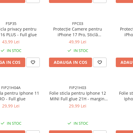
FSP35
FPC03
ticla privacy pentru
Protecție Camere pentru
Protec
16 PLUS - Full glue
iPhone 17 Pro, Sticlă
iPho
Securizată Full Cover cu Ramă
Securiza
43,99 Lei
49,99 Lei
Metalică
IN STOC
IN STOC
A IN COS
ADAUGA IN COS
ADAU
FIP21H04A
FIP21H03
icla pentru Iphone 11
Folie sticla pentru Iphone 12
Folie s
RO - Full glue
MINI Full glue 21H - margini
Ipho
negre
29,99 Lei
29,99 Lei
IN STOC
IN STOC