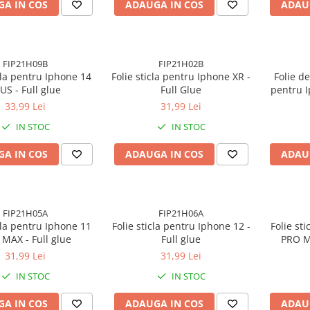
A IN COS
ADAUGA IN COS
ADAU
FIP21H09B
FIP21H02B
icla pentru Iphone 14
Folie sticla pentru Iphone XR -
Folie de
US - Full glue
Full Glue
pentru I
Montar
33,99 Lei
31,99 Lei
toata s
IN STOC
IN STOC
Anti-Z
A IN COS
ADAUGA IN COS
ADAU
FIP21H05A
FIP21H06A
icla pentru Iphone 11
Folie sticla pentru Iphone 12 -
Folie st
MAX - Full glue
Full glue
PRO MA
m
31,99 Lei
31,99 Lei
IN STOC
IN STOC
A IN COS
ADAUGA IN COS
ADAU