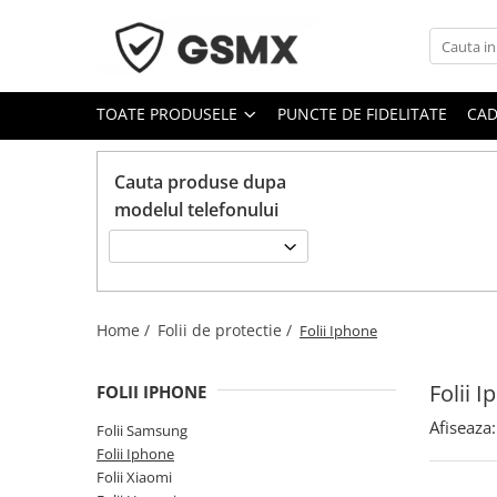
Toate Produsele
TOATE PRODUSELE
PUNCTE DE FIDELITATE
CAD
Folii de protectie
Folii Samsung
Cauta produse dupa
Folii Iphone
modelul telefonului
Folii Xiaomi
Folii Huawei
Folii Motorola
Folii Oppo
Home /
Folii de protectie /
Folii Iphone
Folii OnePlus
Folii 
Folii Nokia
FOLII IPHONE
Folii Blackview
Afiseaza:
Folii Samsung
Folii Iphone
Folii Honor
Folii Xiaomi
Folii Realme