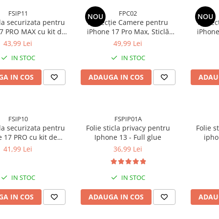
FSIP11
FPC02
NOU
NOU
cla securizata pentru
Protecție Camere pentru
Protec
7 PRO MAX cu kit de
iPhone 17 Pro Max, Sticlă
iPhone
 inclus - Claritate
Securizată Full Cover cu Ramă
Securiza
43,99 Lei
49,99 Lei
D, Adeziv pe toata
Metalică - Cosmic Orange
Meta
IN STOC
IN STOC
ta, Protectie Anti-
ieturi si Socuri
A IN COS
ADAUGA IN COS
ADAU
FSIP10
FSPIP01A
cla securizata pentru
Folie sticla privacy pentru
Folie s
 17 PRO cu kit de
Iphone 13 - Full glue
ipho
 inclus - Claritate
41,99 Lei
36,99 Lei
D, Adeziv pe toata
ta, Protectie Anti-
ieturi si Socuri
IN STOC
IN STOC
A IN COS
ADAUGA IN COS
ADAU