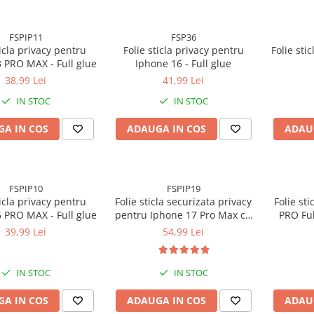
FSPIP11
FSP36
ticla privacy pentru
Folie sticla privacy pentru
Folie sti
 PRO MAX - Full glue
Iphone 16 - Full glue
38,99 Lei
41,99 Lei
IN STOC
IN STOC
A IN COS
ADAUGA IN COS
ADAU
FSPIP10
FSPIP19
ticla privacy pentru
Folie sticla securizata privacy
Folie st
 PRO MAX - Full glue
pentru Iphone 17 Pro Max cu
PRO Ful
Kit Montare Inclus pentru
39,99 Lei
54,99 Lei
Aplicare Rapida si Usoara
IN STOC
IN STOC
A IN COS
ADAUGA IN COS
ADAU