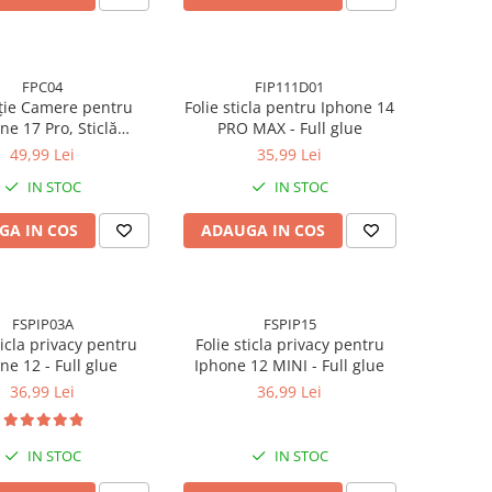
FPC04
FIP111D01
ție Camere pentru
Folie sticla pentru Iphone 14
ne 17 Pro, Sticlă
PRO MAX - Full glue
tă Full Cover cu Ramă
49,99 Lei
35,99 Lei
Metalică
IN STOC
IN STOC
GA IN COS
ADAUGA IN COS
FSPIP03A
FSPIP15
ticla privacy pentru
Folie sticla privacy pentru
ne 12 - Full glue
Iphone 12 MINI - Full glue
36,99 Lei
36,99 Lei
IN STOC
IN STOC