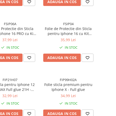
GA IN COS
ADAUGA IN COS
FSIP06A
FSIP04
 Protectie din Sticla
Folie de Protectie din Sticla
phone 16 PRO cu Kit
pentru Iphone 16 cu Kit
e Inclus, Adeziv pe
Montare Inclus, Adeziv pe
37,99 Lei
35,99 Lei
uprafata, Protectie
toata suprafata, Protectie
IN STOC
IN STOC
garieturi si Socuri
Anti-Zgarieturi si Socuri
GA IN COS
ADAUGA IN COS
FIP21H07
FIP99H02A
icla pentru Iphone 12
Folie sticla premium pentru
X Full glue 21H -
Iphone X - Full glue
argini negre
32,99 Lei
34,99 Lei
IN STOC
IN STOC
GA IN COS
ADAUGA IN COS