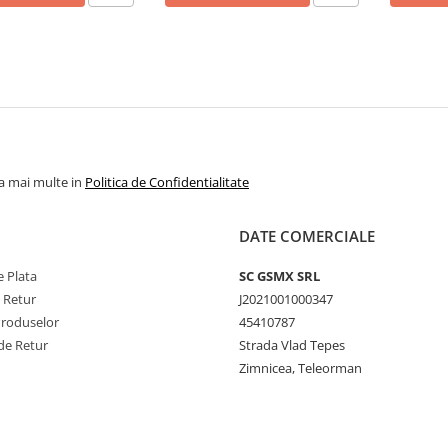
la mai multe in
Politica de Confidentialitate
DATE COMERCIALE
 Plata
SC GSMX SRL
e Retur
J2021001000347
Produselor
45410787
de Retur
Strada Vlad Tepes
Zimnicea, Teleorman