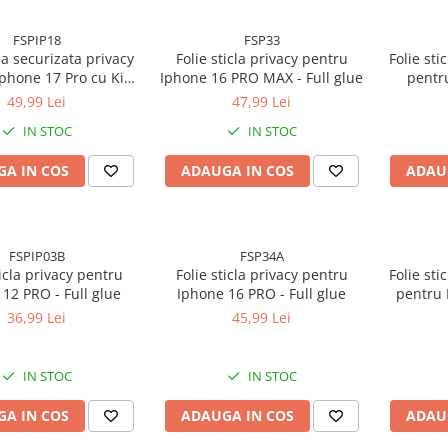
FSPIP18
FSP33
cla securizata privacy
Folie sticla privacy pentru
Folie sti
phone 17 Pro cu Kit
Iphone 16 PRO MAX - Full glue
pentr
re Inclus pentru
Monta
49,99 Lei
47,99 Lei
e Rapida si Usoara
Aplica
IN STOC
IN STOC
A IN COS
ADAUGA IN COS
ADAU
FSPIP03B
FSP34A
ticla privacy pentru
Folie sticla privacy pentru
Folie sti
Iphone 12 PRO - Full glue
Iphone 16 PRO - Full glue
pentru 
Monta
36,99 Lei
45,99 Lei
Aplica
IN STOC
IN STOC
A IN COS
ADAUGA IN COS
ADAU