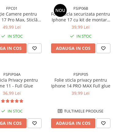
FPC01
FSIP06B
NOU
ție Camere pentru
Folie sticla securizata pentru
 17 Pro Max, Sticlă
Iphone 17 cu kit de montare
tă Full Cover cu Ramă
inclus - Claritate Ultra HD,
49,99 Lei
39,99 Lei
lică - Deep Blue
Adeziv pe toata suprafata,
IN STOC
IN STOC
Protectie Anti-Zgarieturi si
Socuri
GA IN COS
ADAUGA IN COS
FSPIP04A
FSPIP05
ticla Privacy pentru
Folie sticla privacy pentru
ne 11 - Full Glue
Iphone 14 PRO MAX Full glue
36,99 Lei
39,99 Lei
IN STOC
‼️ULTIMELE PRODUSE
GA IN COS
ADAUGA IN COS