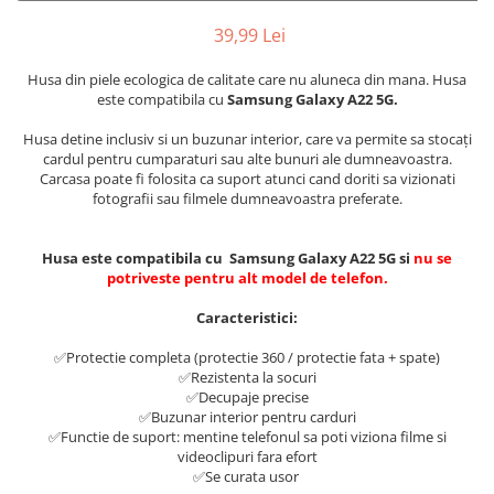
39,99 Lei
Husa din piele ecologica de calitate care nu aluneca din mana. Husa
este compatibila cu
Samsung Galaxy A22 5G.
Husa detine inclusiv si un buzunar interior, care va permite sa stocați
cardul pentru cumparaturi sau alte bunuri ale dumneavoastra.
Carcasa poate fi folosita ca suport atunci cand doriti sa vizionati
fotografii sau filmele dumneavoastra preferate.
Husa este compatibila cu Samsung Galaxy A22 5G si
nu se
potriveste pentru alt model de telefon.
Caracteristici:
✅Protectie completa (protectie 360 / protectie fata + spate)
✅Rezistenta la socuri
✅Decupaje precise
✅Buzunar interior pentru carduri
✅Functie de suport: mentine telefonul sa poti viziona filme si
videoclipuri fara efort
✅Se curata usor