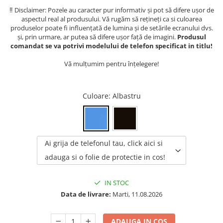
‼️ Disclaimer: Pozele au caracter pur informativ și pot să difere ușor de
aspectul real al produsului. Vă rugăm să rețineți ca si culoarea
produselor poate fi influențată de lumina și de setările ecranului dvs.
și, prin urmare, ar putea să difere ușor față de imagini.
Produsul
comandat se va potrivi modelului de telefon specificat in titlu!
Vă mulțumim pentru înțelegere!
Culoare
: Albastru
Ai grija de telefonul tau, click aici si
adauga si o folie de protectie in cos!
IN STOC
Data de livrare:
Marti, 11.08.2026
ADAUGA IN COS