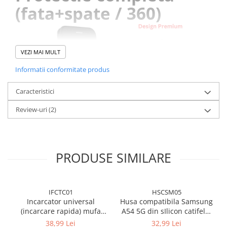
(fata+spate / 360)
VEZI MAI MULT
Informatii conformitate produs
Caracteristici
Review-uri
(2)
PRODUSE SIMILARE
IFCTC01
HSCSM05
Incarcator universal
Husa compatibila Samsung
(incarcare rapida) mufa
A54 5G din sIlicon catifelat
Type-C 20W - Alb
cu interior din microfibra si
38,99 Lei
32,99 Lei