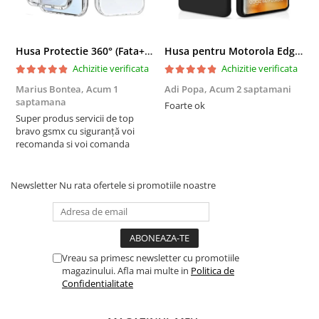
Husa Protectie 360° (Fata+Spate) compatibila Samsung Galaxy A55 5G, Transparanta, Protectie Completa
Husa pentru Motorola Edge 60 Fusion din sIlicon catifelat cu interior din microfibra si protectie la camere - Negru
Achizitie verificata
Achizitie verificata
Marius Bontea,
Acum 1
Adi Popa,
Acum 2 saptamani
F
saptamana
s
Foarte ok
Super produs servicii de top
F
bravo gsmx cu siguranță voi
recomanda si voi comanda
Newsletter
Nu rata ofertele si promotiile noastre
Vreau sa primesc newsletter cu promotiile
magazinului. Afla mai multe in
Politica de
Confidentialitate