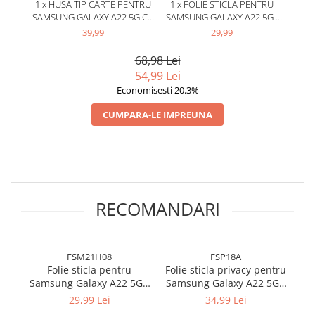
1 x HUSA TIP CARTE PENTRU
1 x FOLIE STICLA PENTRU
SAMSUNG GALAXY A22 5G CU
SAMSUNG GALAXY A22 5G -
INCHIDERE MAGNETICA -
FULL GLUE
39,99
29,99
ALBASTRU
68,98 Lei
54,99 Lei
Economisesti 20.3%
CUMPARA-LE IMPREUNA
RECOMANDARI
FSM21H08
FSP18A
Folie sticla pentru
Folie sticla privacy pentru
Samsung Galaxy A22 5G -
Samsung Galaxy A22 5G -
(
Full glue
Full glue
29,99 Lei
34,99 Lei