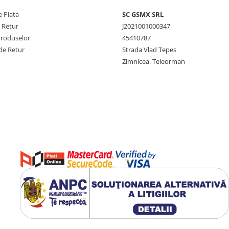
 Plata
SC GSMX SRL
e Retur
J2021001000347
Produselor
45410787
de Retur
Strada Vlad Tepes
Zimnicea, Teleorman