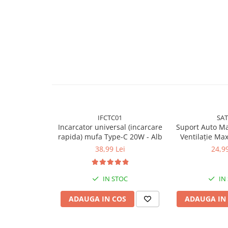
Folie silicon
Folii Privacy
Pachete Promotionale
Pachete Husă + Folie
Pachete 2 Folii de Sticlă
Produse
IFCTC01
SAT
Incarcator universal (incarcare
Suport Auto Ma
rapida) mufa Type-C 20W - Alb
Ventilație Ma
Ne
38,99 Lei
24,99
IN STOC
IN
ADAUGA IN COS
ADAUGA IN