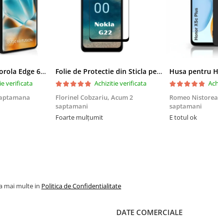
Husa pentru Motorola Edge 60 Fusion din sIlicon catifelat cu interior din microfibra si protectie la camere - Negru
Folie de Protectie din Sticla pentru Nokia G22 cu Kit Montare Inclus, Adeziv pe toata suprafata, Protectie Anti-Zgarieturi si Socuri
ie verificata
Achizitie verificata
Ach
saptamana
Florinel Cobzariu,
Acum 2
Romeo Nistore
saptamani
saptamani
Foarte mulțumit
E totul ok
la mai multe in
Politica de Confidentialitate
DATE COMERCIALE