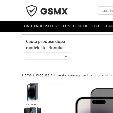
Toate Produsele
TOATE PRODUSELE
PUNCTE DE FIDELITATE
CAD
Folii de protectie
Folii Samsung
Cauta produse dupa
Folii Iphone
modelul telefonului
Folii Xiaomi
Folii Huawei
Folii Motorola
Folii Oppo
Home /
Produse /
Folie sticla privacy pentru Iphone 14 P
Folii OnePlus
Folii Nokia
Folii Blackview
Folii Honor
Folii Realme