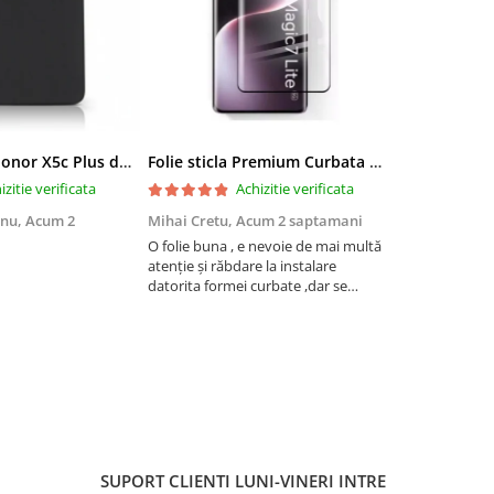
Husa pentru Honor X5c Plus din silicon catifelat cu interior din microfibra si protectie la camere - Negru
Folie sticla Premium Curbata pentru Honor Magic 7 Lite 5G cu Adeziv pe toata suprafata, Protectie Anti-Zgarieturi si Socuri
izitie verificata
Achizitie verificata
anu,
Acum 2
Mihai Cretu,
Acum 2 saptamani
Ovidiu Babe
O folie buna , e nevoie de mai multă
Foarte mulțu
atenție și răbdare la instalare
datorita formei curbate ,dar se
lipește bine ,recomand
SUPORT CLIENTI
LUNI-VINERI INTRE