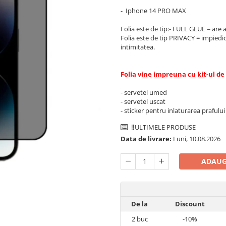
- Iphone 14 PRO MAX
Folia este de tip:- FULL GLUE = are 
Folia este de tip PRIVACY = impiedic
intimitatea.
Folia vine impreuna cu kit-ul d
- servetel umed
- servetel uscat
- sticker pentru inlaturarea prafulu
‼️ULTIMELE PRODUSE
Data de livrare:
Luni, 10.08.2026
ADAUG
De la
Discount
2
buc
-10%