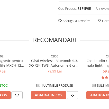
Cod Produs:
FSPIP05
Ai nevoie
Adauga la Favorite
Cere 
RECOMANDARI
02
CB05
C
gnetic pentru
Căști wireless, Bluetooth 5.3,
Casti audio cu
xlife MXCH-12
XO X34 TWS, Autonomie 6 ore -
mufa lightnin
gru
Verde
-
 Lei
79,99 Lei
59,
 STOC
‼️ULTIMELE PRODUSE
‼️ULTIM
 COS
ADAUGA IN COS
ADAUGA I