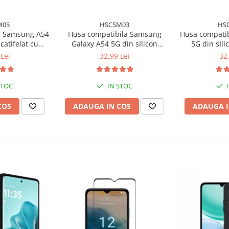
M05
HSCSM03
HS
a Samsung A54
Husa compatibila Samsung
Husa compati
catifelat cu
Galaxy A54 5G din sIlicon
5G din sIli
icrofibra si
catifelat cu interior din
interior di
Lei
32,99 Lei
32
amere - Verde
microfibra si protectie la
protectie l
is
camere - Negru
STOC
IN STOC
COS
ADAUGA IN COS
ADAUGA I