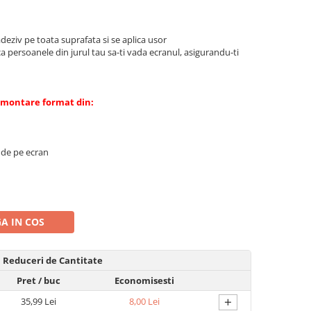
adeziv pe toata suprafata si se aplica usor
a persoanele din jurul tau sa-ti vada ecranul, asigurandu-ti
e montare format din:
i de pe ecran
A IN COS
Reduceri de Cantitate
Pret
/ buc
Economisesti
+
35,99 Lei
8,00 Lei