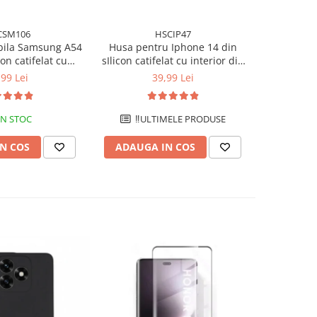
CSM106
HSCIP47
bila Samsung A54
Husa pentru Iphone 14 din
Husa pen
con catifelat cu
sIlicon catifelat cu interior din
sIlicon cat
n microfibra si
microfibra si protectie la
microfib
,99 Lei
39,99 Lei
a camere - Mov
camere - Albastru
camere
IN STOC
‼️ULTIMELE PRODUSE
N COS
ADAUGA IN COS
ADAUG