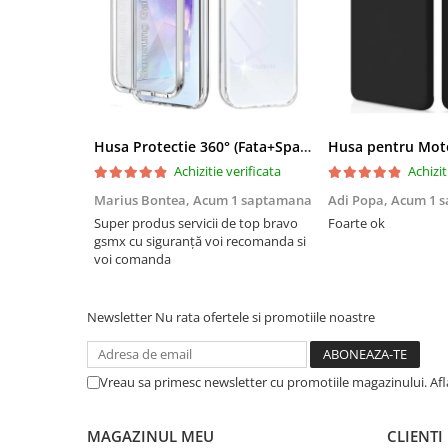
Husa Protectie 360° (Fata+Spate) compatibila Samsung Galaxy A55 5G, Transparanta, Protectie Completa
Achizitie verificata
Achizit
Marius Bontea,
Acum 1 saptamana
Adi Popa,
Acum 1 
Super produs servicii de top bravo
Foarte ok
gsmx cu siguranță voi recomanda si
voi comanda
Newsletter
Nu rata ofertele si promotiile noastre
Vreau sa primesc newsletter cu promotiile magazinului. Af
MAGAZINUL MEU
CLIENTI