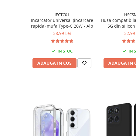
IFCTC01
HSCS
Incarcator universal (incarcare
Husa compatibil
rapida) mufa Type-C 20W - Alb
5G din sIlicon 
interior din m
38,99 Lei
32,99 
protectie la c
inch
IN STOC
IN 
ADAUGA IN COS
ADAUGA IN 