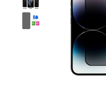
Folii sticla ZTE
Huse Telefoane
Huse Samsung
Huse Iphone
Huse Xiaomi
Huse Huawei
Huse Motorola
Huse Oppo
Huse Nokia
Huse Honor
Huse Realme
Huse Vivo
Cabluri & Incarcatoare
Carduri Memorie
Casti Audio