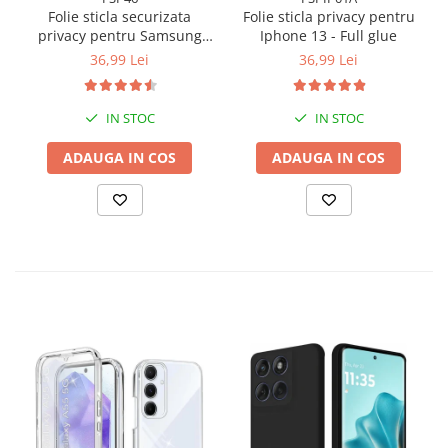
vizibil doar direct din fata, protejandu-te de priviri curioase din
Folie sticla securizata
Folie sticla privacy pentru
unghiuri laterale.
privacy pentru Samsung
Iphone 13 - Full glue
Galaxy A56 5G cu Kit
36,99 Lei
36,99 Lei
Montare Inclus pentru
Aplicare Rapida si Usoara
IN STOC
IN STOC
ADAUGA IN COS
ADAUGA IN COS
Tratata oleofobic
: Urmele de amprente, apa sau grasimea
nu raman pe suprafata foliei, pastrand ecranul curat si clar.