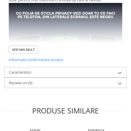
doar pentru tine, oferindu-ti linistea de care ai nevoie.
VEZI MAI MULT
Informatii conformitate produs
Caracteristici
Review-uri
(0)
PRODUSE SIMILARE
Beneficii cheie:
Protectie Anti-Spy
: Ofera intimitate completa, ecranul fiind
FSP46
FSPIP01A