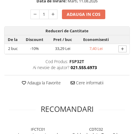
Data de livrare:
Marti, 11.08.2026
Folie silicon
ADAUGA IN COS
Folii Privacy
Pachete Promotionale
Pachete Husă + Folie
Reduceri de Cantitate
Pachete 2 Folii de Sticlă
De la
Discount
Pret
/ buc
Economisesti
+
2
buc
-10%
33,29 Lei
7,40 Lei
Produse
Cod Produs:
FSP32T
Ai nevoie de ajutor?
021.555.6973
Adauga la Favorite
Cere informatii
RECOMANDARI
IFCTC01
CDTC02