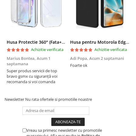
Husa Protectie 360° (Fata+Spate) compatibila Samsung Galaxy A55 5G, Transparanta, Protectie Completa
Husa pentru Motorola Edge 60 Fusion din sIlicon catifelat cu interior din microfibra si protectie la camere - Negru
Achizitie verificata
Achizitie verificata
Marius Bontea,
Acum 1
Adi Popa,
Acum 2 saptamani
F
saptamana
s
Foarte ok
Super produs servicii de top
F
bravo gsmx cu siguranță voi
recomanda si voi comanda
Newsletter
Nu rata ofertele si promotiile noastre
Full Glue
: Adeziv pe toata suprafata pentru o aplicare usoara,
fara bule, asigurand o lipire sigura si de lunga durata.
Kit de montare inclus
Vreau sa primesc newsletter cu promotiile
: Include servetele umede, uscate si
magazinului. Afla mai multe in
Politica de