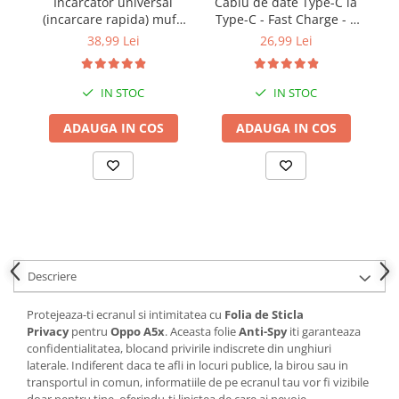
Incarcator universal
Cablu de date Type-C la
(incarcare rapida) mufa
Type-C - Fast Charge - 1
Ty
Type-C 20W - Alb
metru - Alb
38,99 Lei
26,99 Lei
IN STOC
IN STOC
ADAUGA IN COS
ADAUGA IN COS
Descriere
Protejeaza-ti ecranul si intimitatea cu
Folia de Sticla
Privacy
pentru
Oppo A5x
. Aceasta folie
Anti-Spy
iti garanteaza
confidentialitatea, blocand privirile indiscrete din unghiuri
laterale. Indiferent daca te afli in locuri publice, la birou sau in
transportul in comun, informatiile de pe ecranul tau vor fi vizibile