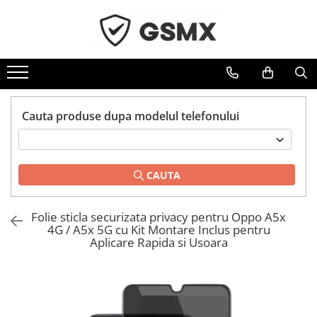
Toate Produsele
Folii de protectie
Folii Samsung
Cauta produse dupa modelul telefonului
Folii Iphone
Folii Xiaomi
Folii Huawei
CAUTA
Folii Motorola
Folii Oppo
Folie sticla securizata privacy pentru Oppo A5x
Folii OnePlus
4G / A5x 5G cu Kit Montare Inclus pentru
Aplicare Rapida si Usoara
Folii Nokia
Folii Blackview
Folii Honor
Folii Realme