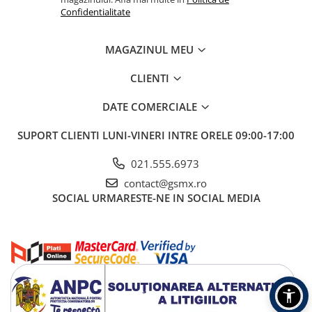
un sticker pentru indepartarea prafului, pentru o aplicare
Confidentialitate
rapida si curata.
MAGAZINUL MEU
CLIENTI
DATE COMERCIALE
SUPORT CLIENTI
LUNI-VINERI INTRE ORELE 09:00-17:00
021.555.6973
contact@gsmx.ro
SOCIAL
URMARESTE-NE IN SOCIAL MEDIA
Durabilitate superioara
: Proiectata sa reziste la uzura
zilnica, oferind o protectie robusta pentru ecranul tau.