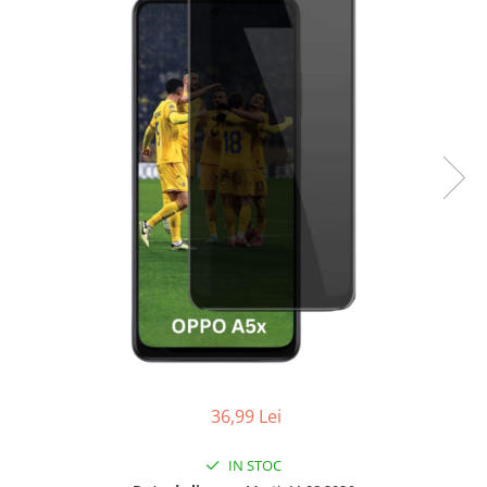
Folii sticla ZTE
Huse Telefoane
Huse Samsung
Huse Iphone
Huse Xiaomi
Huse Huawei
Huse Motorola
Huse Oppo
Huse Nokia
Huse Honor
Huse Realme
Huse Vivo
36,99 Lei
Cabluri & Incarcatoare
Carduri Memorie
IN STOC
Casti Audio