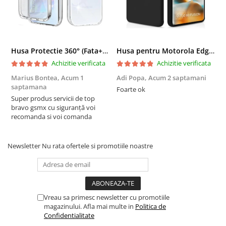
Husa Protectie 360° (Fata+Spate) compatibila Samsung Galaxy A55 5G, Transparanta, Protectie Completa
Husa pentru Motorola Edge 60 Fusion din sIlicon catifelat cu interior din microfibra si protectie la camere - Negru
Achizitie verificata
Achizitie verificata
Marius Bontea,
Acum 1
Adi Popa,
Acum 2 saptamani
F
saptamana
s
Foarte ok
Super produs servicii de top
F
bravo gsmx cu siguranță voi
recomanda si voi comanda
Newsletter
Nu rata ofertele si promotiile noastre
Vreau sa primesc newsletter cu promotiile
magazinului. Afla mai multe in
Politica de
Confidentialitate