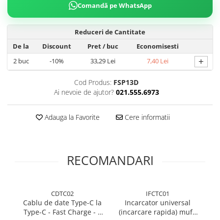
Comandă pe WhatsApp
Reduceri de Cantitate
De la
Discount
Pret
/ buc
Economisesti
+
2
buc
-10%
33,29 Lei
7,40 Lei
Cod Produs:
FSP13D
Ai nevoie de ajutor?
021.555.6973
Adauga la Favorite
Cere informatii
RECOMANDARI
CDTC02
IFCTC01
Cablu de date Type-C la
Incarcator universal
In
Type-C - Fast Charge - 1
(incarcare rapida) mufa
2