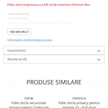
Folia vine impreuna cu kit-ul de montare format din:
- servetel umed
- servetel uscat
- sticker pentru inlaturarea prafului de pe ecran
VEZI MAI MULT
Informatii conformitate produs
Caracteristici
Review-uri
(0)
PRODUSE SIMILARE
FSP46
FSPIP01A
Folie sticla securizata
Folie sticla privacy pentru
privacy pentru Samsung
Iphone 13 - Full glue