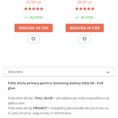
metru - Alb
Type-C 20W - Alb
In
26,99 Lei
38,99 Lei
IN STOC
IN STOC
ADAUGA IN COS
ADAUGA IN COS
Descriere
Folie sticla privacy pentru Samsung Galaxy A52s 5G - Full
glue
Folia este de tip:-
FULL GLUE
= are adeziv pe toata suprafata si se
aplica usor
Folia este de tip
PRIVACY
= impiedica persoanele din jurul tau sa-
ti vada ecranul, asigurandu-ti intimitatea.