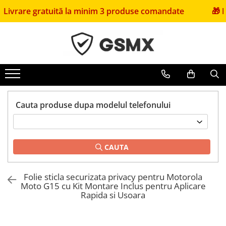
re gratuită la minim 3 produse comandate
🎁
Primești
Folii de protectie
Huse Telefoane
Pachete Promotionale
Folii Samsung
Huse Samsung
Pachete Husă + Folie
Folii Iphone
Huse Iphone
Pachete 2 Folii de Sticlă
Folii Xiaomi
Huse Xiaomi
Folii Huawei
Huse Huawei
Cauta produse dupa modelul telefonului
Folii Motorola
Huse Motorola
Folii Oppo
Huse Oppo
Folii OnePlus
Huse Nokia
CAUTA
Folii Nokia
Huse Honor
Folii Blackview
Huse Realme
Folie sticla securizata privacy pentru Motorola
Moto G15 cu Kit Montare Inclus pentru Aplicare
Folii Honor
Huse Vivo
Rapida si Usoara
Folii Realme
Folii sticla ZTE