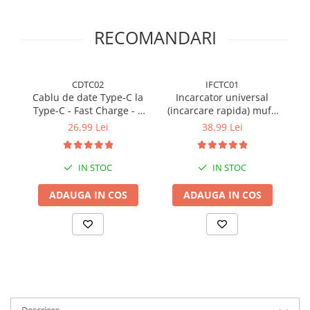
RECOMANDARI
CDTC02
IFCTC01
Cablu de date Type-C la
Incarcator universal
Type-C - Fast Charge - 1
(incarcare rapida) mufa
Ty
metru - Alb
Type-C 20W - Alb
26,99 Lei
38,99 Lei
IN STOC
IN STOC
ADAUGA IN COS
ADAUGA IN COS