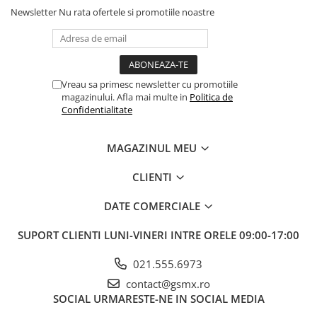
Newsletter
Nu rata ofertele si promotiile noastre
Full Glue
: Adeziv pe toata suprafata pentru o aplicare usoara,
fara bule, asigurand o lipire sigura si de lunga durata.
Kit de montare inclus
Vreau sa primesc newsletter cu promotiile
: Include servetele umede, uscate si
magazinului. Afla mai multe in
Politica de
un sticker pentru indepartarea prafului, pentru o aplicare
Confidentialitate
rapida si curata.
MAGAZINUL MEU
CLIENTI
DATE COMERCIALE
SUPORT CLIENTI
LUNI-VINERI INTRE ORELE 09:00-17:00
021.555.6973
contact@gsmx.ro
SOCIAL
URMARESTE-NE IN SOCIAL MEDIA