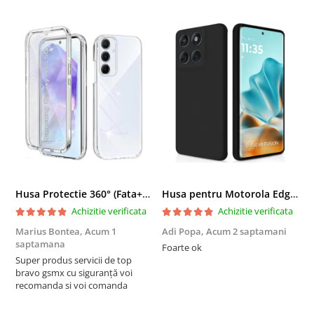
Tratata oleofobic
: Urmele de amprente, apa sau grasimea
nu raman pe suprafata foliei, pastrand ecranul curat si clar.
Husa Protectie 360° (Fata+Spate) compatibila Samsung Galaxy A55 5G, Transparanta, Protectie Completa
Husa pentru Motorola Edge 60 Fusion din sIlicon catifelat cu interior din microfibra si protectie la camere - Negru
Achizitie verificata
Achizitie verificata
Marius Bontea,
Acum 1
Adi Popa,
Acum 2 saptamani
F
saptamana
s
Foarte ok
Super produs servicii de top
F
bravo gsmx cu siguranță voi
recomanda si voi comanda