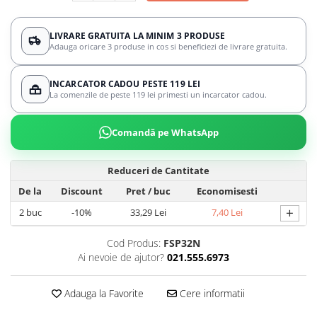
LIVRARE GRATUITA LA MINIM 3 PRODUSE
Adauga oricare 3 produse in cos si beneficiezi de livrare gratuita.
INCARCATOR CADOU PESTE 119 LEI
La comenzile de peste 119 lei primesti un incarcator cadou.
Comandă pe WhatsApp
Reduceri de Cantitate
De la
Discount
Pret
/ buc
Economisesti
+
2
buc
-10%
33,29 Lei
7,40 Lei
Cod Produs:
FSP32N
Ai nevoie de ajutor?
021.555.6973
Adauga la Favorite
Cere informatii