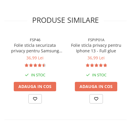
PRODUSE SIMILARE
Beneficii cheie:
Protectie Anti-Spy
: Ofera intimitate completa, ecranul fiind
FSP46
FSPIP01A
vizibil doar direct din fata, protejandu-te de priviri curioase din
Folie sticla securizata
Folie sticla privacy pentru
unghiuri laterale.
privacy pentru Samsung
Iphone 13 - Full glue
Galaxy A56 5G cu Kit
36,99 Lei
36,99 Lei
Montare Inclus pentru
Aplicare Rapida si Usoara
IN STOC
IN STOC
ADAUGA IN COS
ADAUGA IN COS