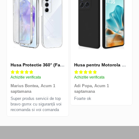
Husa Protectie 360° (Fata+Spate) compatibila Samsung Galaxy A55 5G, Transparanta, Protectie Completa
Husa pentru Motorola Edge 60 Fusion din sIlicon catifelat cu interior din microfibra si protectie la camere - Negru
Achizitie verificata
Achizitie verificata
Marius Bontea,
Acum 1
Adi Popa,
Acum 1
saptamana
saptamana
Super produs servicii de top
Foarte ok
bravo gsmx cu siguranță voi
recomanda si voi comanda