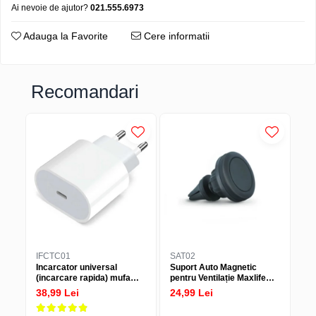
Ai nevoie de ajutor?
021.555.6973
Adauga la Favorite
Cere informatii
Recomandari
IFCTC01
SAT02
FS
Incarcator universal
Suport Auto Magnetic
Fol
(incarcare rapida) mufa
pentru Ventilație Maxlife
mo
Type-C 20W - Alb
MXCH-12 Negru
tr
38,99 Lei
24,99 Lei
34
St