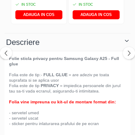
IN STOC
IN STOC
ADAUGA IN COS
ADAUGA IN COS
Descriere
Folie sticla privacy pentru Samsung Galaxy A25 - Full
glue
Folia este de tip:-
FULL GLUE
= are adeziv pe toata
suprafata si se aplica usor
Folia este de tip
PRIVACY
= impiedica persoanele din jurul
tau sa-ti vada ecranul, asigurandu-ti intimitatea.
Folia vine impreuna cu kit-ul de montare format din:
- servetel umed
- servetel uscat
- sticker pentru inlaturarea prafului de pe ecran