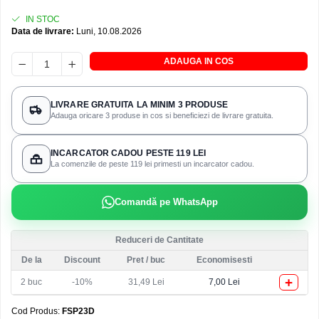
IN STOC
Data de livrare:
Luni, 10.08.2026
ADAUGA IN COS
LIVRARE GRATUITA LA MINIM 3 PRODUSE
Adauga oricare 3 produse in cos si beneficiezi de livrare gratuita.
INCARCATOR CADOU PESTE 119 LEI
La comenzile de peste 119 lei primesti un incarcator cadou.
Comandă pe WhatsApp
Reduceri de Cantitate
De la
Discount
Pret
/ buc
Economisesti
+
2
buc
-10%
31,49 Lei
7,00 Lei
Cod Produs:
FSP23D