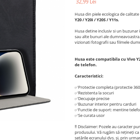
32,99 Lei
Husa din piele ecologica de calitat
Y20 / Y20i / Y20S / Y11s.
Husa detine inclusiv si un buzunar 
sau alte bunuri ale dumneavoastra. 
vizionati fotografii sau filmele du
Husa este compatibila cu Vivo Y20
de telefon.
Caracteristici:
✅Protectie completa (protectie 360 
✅Rezistenta la socuri
✅Decupaje precise
✅Buzunar interior pentru carduri
✅Functie de suport: mentine telefonu
✅Se curata usor
‼️ Disclaimer: Pozele au caracter pur
produsului. Vă rugăm să rețineți ca 
setările ecranului dvs. și, prin urma