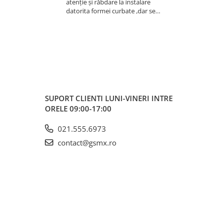
atenție și răbdare la instalare
datorita formei curbate ,dar se
lipește bine ,recomand
SUPORT CLIENTI
LUNI-VINERI INTRE
ORELE 09:00-17:00
021.555.6973
contact@gsmx.ro