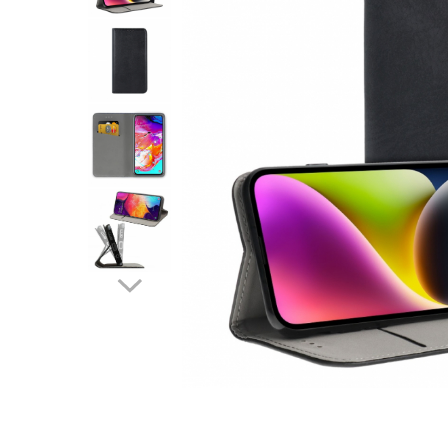
Folii sticla ZTE
Huse Telefoane
Huse Samsung
Huse Iphone
Huse Xiaomi
Huse Huawei
Huse Motorola
Huse Oppo
Huse Nokia
Huse Honor
Huse Realme
Huse Vivo
Cabluri & Incarcatoare
Carduri Memorie
Casti Audio