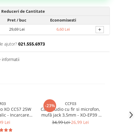
Reduceri de Cantitate
Pret
/ buc
Economisesti
+
29,69 Lei
6,60 Lei
de ajutor?
021.555.6973
informatii
M03
CCF03
-23%
uto XO CC57 25W
Casti audio cu fir si microfon,
Casti audio c
lic - Incarcare
mufă jack 3,5mm - XO-EP39 -
mufă jack 3,5
 - Negru
Negru
313 -
99 Lei
34,99 Lei
26,99 Lei
34