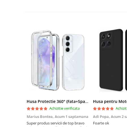
Husa Protectie 360° (Fata+Spate) compatibila Samsung Galaxy A55 5G, Transparanta, Protectie Completa
Achizitie verificata
Achizit
Marius Bontea,
Acum 1 saptamana
Adi Popa,
Acum 2 
Super produs servicii de top bravo
Foarte ok