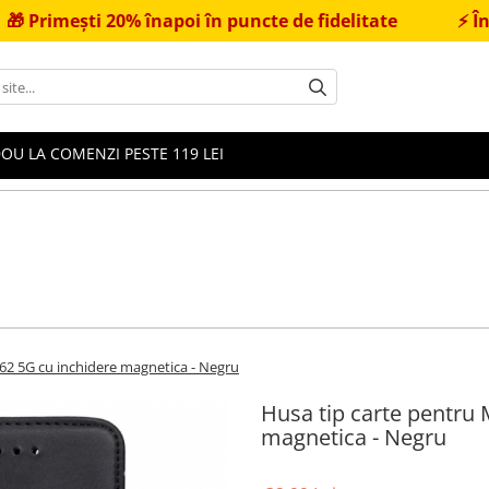
ști 20% înapoi în puncte de fidelitate
⚡
Încărcăto
OU LA COMENZI PESTE 119 LEI
62 5G cu inchidere magnetica - Negru
Husa tip carte pentru
magnetica - Negru