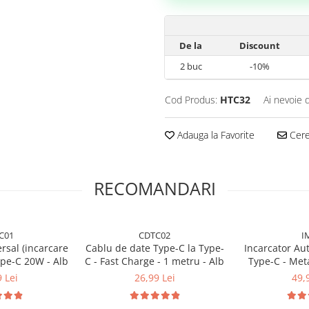
De la
Discount
2
buc
-10%
Cod Produs:
HTC32
Ai nevoie 
Adauga la Favorite
Cere 
RECOMANDARI
C01
CDTC02
I
rsal (incarcare
Cablu de date Type-C la Type-
Incarcator A
pe-C 20W - Alb
C - Fast Charge - 1 metru - Alb
Type-C - Meta
Rapida
 Lei
26,99 Lei
49,