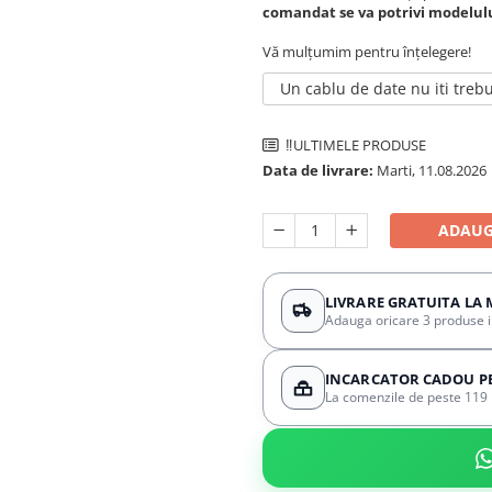
comandat se va potrivi modelului
Vă mulțumim pentru înțelegere!
Un cablu de date nu iti treb
‼️ULTIMELE PRODUSE
Data de livrare:
Marti, 11.08.2026
ADAUG
LIVRARE GRATUITA LA 
Adauga oricare 3 produse in 
INCARCATOR CADOU PES
La comenzile de peste 119 l