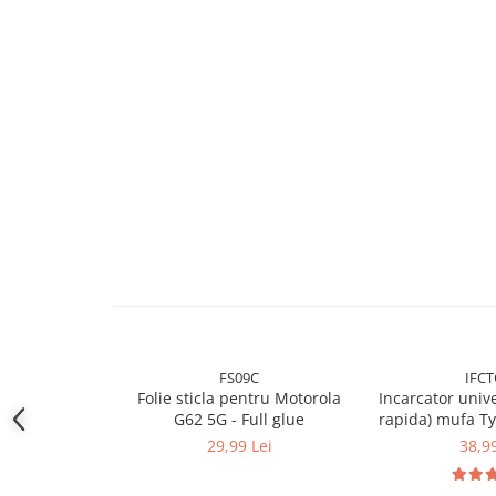
FS09C
IFCT
Folie sticla pentru Motorola
Incarcator unive
G62 5G - Full glue
rapida) mufa Ty
29,99 Lei
38,99