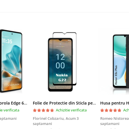
Husa pentru Motorola Edge 60 Fusion din sIlicon catifelat cu interior din microfibra si protectie la camere - Negru
Folie de Protectie din Sticla pentru Nokia G22 cu Kit Montare Inclus, Adeziv pe toata suprafata, Protectie Anti-Zgarieturi si Socuri
ie verificata
Achizitie verificata
Ach
saptamani
Florinel Cobzariu,
Acum 3
Romeo Nistore
saptamani
saptamani