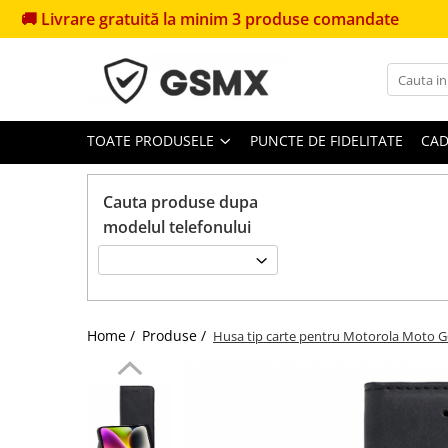
vrare gratuită la minim 3 produse comandate
🎁
Prime
Toate Produsele
Folii de protectie
Folii Samsung
TOATE PRODUSELE
PUNCTE DE FIDELITATE
CAD
Folii Iphone
Folii Xiaomi
Cauta produse dupa
modelul telefonului
Folii Huawei
Folii Motorola
Folii Oppo
Folii OnePlus
Home /
Produse /
Husa tip carte pentru Motorola Moto G
Folii Nokia
Folii Blackview
Folii Honor
Folii Realme