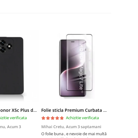
Husa pentru Honor X5c Plus din silicon catifelat cu interior din microfibra si protectie la camere - Negru
Folie sticla Premium Curbata pentru Honor Magic 7 Lite 5G cu Adeziv pe toata suprafata, Protectie Anti-Zgarieturi si Socuri
izitie verificata
Achizitie verificata
anu,
Acum 3
Mihai Cretu,
Acum 3 saptamani
Ovidiu Babe
O folie buna , e nevoie de mai multă
Foarte mulțu