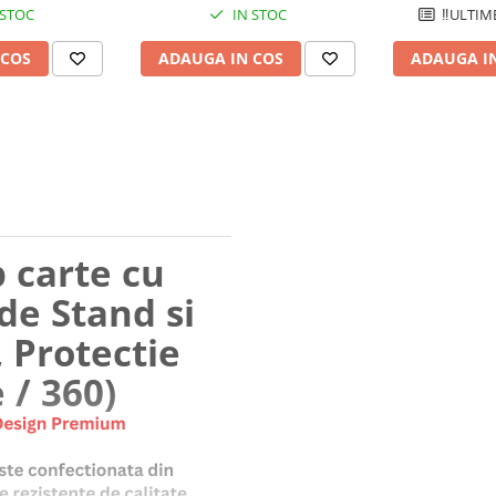
 STOC
IN STOC
‼️ULTIM
 COS
ADAUGA IN COS
ADAUGA I
p carte cu
de Stand si
 Protectie
 / 360)