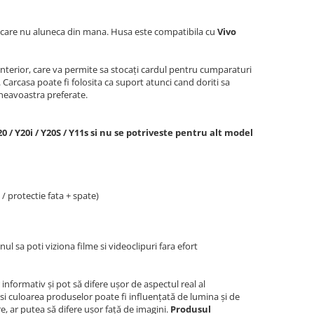
e care nu aluneca din mana. Husa este compatibila cu
Vivo
interior, care va permite sa stocați cardul pentru cumparaturi
Carcasa poate fi folosita ca suport atunci cand doriti sa
mneavoastra preferate.
 / Y20i / Y20S / Y11s si nu se potriveste pentru alt model
/ protectie fata + spate)
l sa poti viziona filme si videoclipuri fara efort
 informativ și pot să difere ușor de aspectul real al
si culoarea produselor poate fi influențată de lumina și de
re, ar putea să difere ușor față de imagini.
Produsul