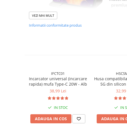
VEZI MAI MULT
Informatii conformitate produs
IFCTC01
HSCS
Incarcator universal (incarcare
Husa compatibil
rapida) mufa Type-C 20W - Alb
5G din sIlicon 
interior din m
38,99 Lei
32,99 
protectie la c
inch
IN STOC
IN 
ADAUGA IN COS
ADAUGA IN 