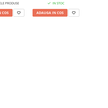
ELE PRODUSE
IN STOC
N COS
ADAUGA IN COS
ADAUGA 