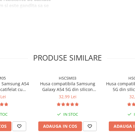
PRODUSE SIMILARE
M05
HSCSM03
HS
a Samsung A54
Husa compatibila Samsung
Husa compati
catifelat cu
Galaxy A54 5G din sIlicon
5G din sIli
icrofibra si
catifelat cu interior din
interior di
Lei
32,99 Lei
32
amere - Verde
microfibra si protectie la
protectie l
is
camere - Negru
STOC
IN STOC
COS
ADAUGA IN COS
ADAUGA I