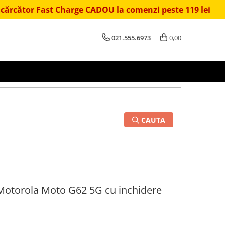
r Fast Charge CADOU la comenzi peste 119 lei
⏱️ Li
021.555.6973
0,00
CAUTA
 Motorola Moto G62 5G cu inchidere