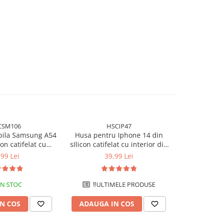
CSM106
HSCIP47
bila Samsung A54
Husa pentru Iphone 14 din
Husa pen
con catifelat cu
sIlicon catifelat cu interior din
sIlicon cat
n microfibra si
microfibra si protectie la
microfib
,99 Lei
39,99 Lei
a camere - Mov
camere - Albastru
camere
IN STOC
‼️ULTIMELE PRODUSE
N COS
ADAUGA IN COS
ADAUG