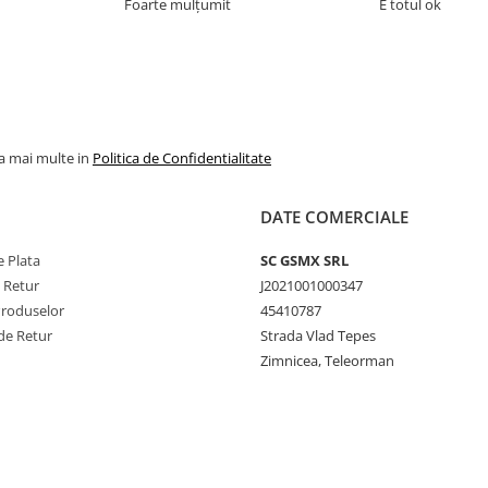
Foarte mulțumit
E totul ok
la mai multe in
Politica de Confidentialitate
DATE COMERCIALE
 Plata
SC GSMX SRL
e Retur
J2021001000347
Produselor
45410787
de Retur
Strada Vlad Tepes
Zimnicea, Teleorman