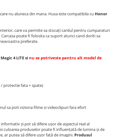
e care nu aluneca din mana. Husa este compatibila cu
Honor
interior, care va permite sa stocați cardul pentru cumparaturi
Carcasa poate fi folosita ca suport atunci cand doriti sa
mneavoastra preferate.
Magic 4 LITE si
nu se potriveste pentru alt model de
/ protectie fata + spate)
l sa poti viziona filme si videoclipuri fara efort
 informativ și pot să difere ușor de aspectul real al
si culoarea produselor poate fi influențată de lumina și de
re, ar putea să difere ușor față de imagini.
Produsul