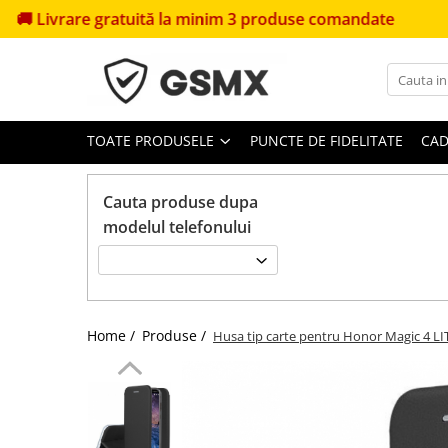
e gratuită la minim 3 produse comandate
🎁
Primești 
Toate Produsele
Folii de protectie
Folii Samsung
TOATE PRODUSELE
PUNCTE DE FIDELITATE
CAD
Folii Iphone
Folii Xiaomi
Cauta produse dupa
modelul telefonului
Folii Huawei
Folii Motorola
Folii Oppo
Folii OnePlus
Home /
Produse /
Husa tip carte pentru Honor Magic 4 LI
Folii Nokia
Folii Blackview
Folii Honor
Folii Realme