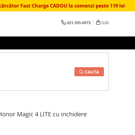
st Charge CADOU la comenzi peste 119 lei
⏱️ Livrar
021.555.6973
0,00
CAUTA
Honor Magic 4 LITE cu inchidere