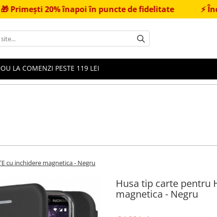
20% înapoi în puncte de fidelitate
⚡
Încărcător Fa
OU LA COMENZI PESTE 119 LEI
TE cu inchidere magnetica - Negru
Husa tip carte pentru 
magnetica - Negru