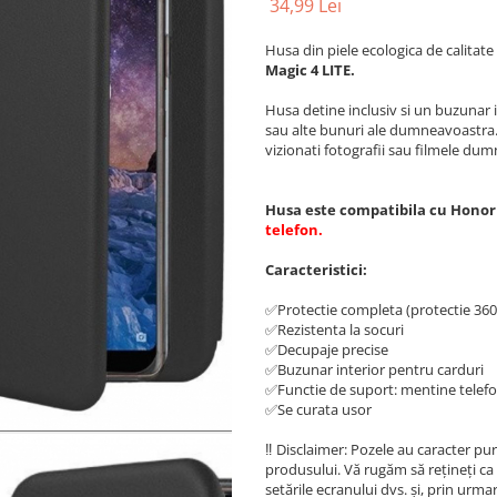
34,99 Lei
Husa din piele ecologica de calitat
Magic 4 LITE.
Husa detine inclusiv si un buzunar 
sau alte bunuri ale dumneavoastra. 
vizionati fotografii sau filmele du
Husa este compatibila cu Honor 
telefon.
Caracteristici:
✅Protectie completa (protectie 360 
✅Rezistenta la socuri
✅Decupaje precise
✅Buzunar interior pentru carduri
✅Functie de suport: mentine telefonu
✅Se curata usor
‼️ Disclaimer: Pozele au caracter pur
produsului. Vă rugăm să rețineți ca 
setările ecranului dvs. și, prin urma