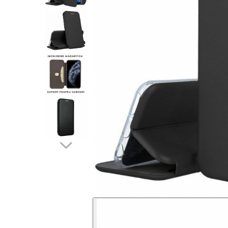
Folii sticla ZTE
Huse Telefoane
Huse Samsung
Huse Iphone
Huse Xiaomi
Huse Huawei
Huse Motorola
Huse Oppo
Huse Nokia
Huse Honor
Huse Realme
Huse Vivo
Cabluri & Incarcatoare
Carduri Memorie
Casti Audio