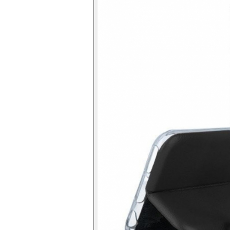
Folie silicon
Folii Privacy
Pachete Promotionale
Pachete Husă + Folie
Pachete 2 Folii de Sticlă
Produse