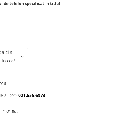
 de telefon specificat in titlu!
 aici si
 in cos!
026
de ajutor?
021.555.6973
informatii