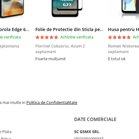
Husa pentru Motorola Edge 60 Fusion din sIlicon catifelat cu interior din microfibra si protectie la camere - Negru
Folie de Protectie din Sticla pentru Nokia G22 cu Kit Montare Inclus, Adeziv pe toata suprafata, Protectie Anti-Zgarieturi si Socuri
ie verificata
Achizitie verificata
Ach
saptamana
Florinel Cobzariu,
Acum 2
Romeo Nistore
saptamani
saptamani
Foarte mulțumit
E totul ok
la mai multe in
Politica de Confidentialitate
DATE COMERCIALE
 Plata
SC GSMX SRL
e Retur
J2021001000347