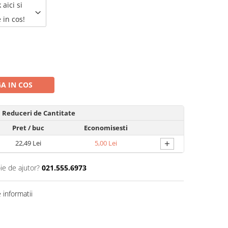
 aici si
 in cos!
A IN COS
Reduceri de Cantitate
Pret
/ buc
Economisesti
+
22,49 Lei
5,00 Lei
ie de ajutor?
021.555.6973
informatii