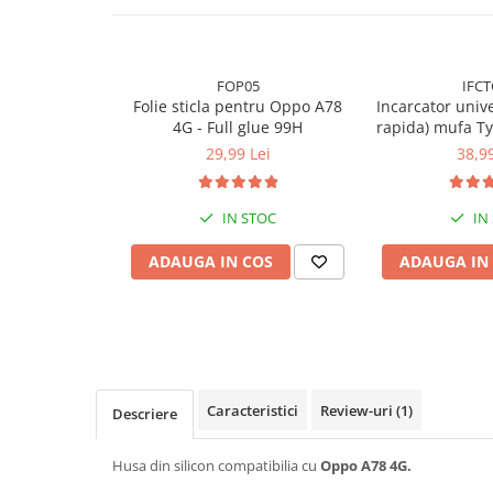
Folie silicon
Folii Privacy
Pachete Promotionale
FOP05
IFCT
Folie sticla pentru Oppo A78
Incarcator unive
Pachete Husă + Folie
4G - Full glue 99H
rapida) mufa Ty
Pachete 2 Folii de Sticlă
29,99 Lei
38,99
Produse
IN STOC
IN
ADAUGA IN COS
ADAUGA IN
Caracteristici
Review-uri
(1)
Descriere
Husa din silicon compatibilia cu
Oppo A78 4G.