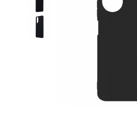
Folii sticla ZTE
Huse Telefoane
Huse Samsung
Huse Iphone
Huse Xiaomi
Huse Huawei
Huse Motorola
Huse Oppo
Huse Nokia
Huse Honor
Huse Realme
Huse Vivo
Cabluri & Incarcatoare
Carduri Memorie
Casti Audio