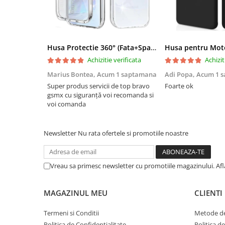
Husa Protectie 360° (Fata+Spate) compatibila Samsung Galaxy A55 5G, Transparanta, Protectie Completa
Achizitie verificata
Achizit
Marius Bontea,
Acum 1 saptamana
Adi Popa,
Acum 1 
Super produs servicii de top bravo
Foarte ok
gsmx cu siguranță voi recomanda si
voi comanda
Newsletter
Nu rata ofertele si promotiile noastre
Vreau sa primesc newsletter cu promotiile magazinului. Af
MAGAZINUL MEU
CLIENTI
Termeni si Conditii
Metode de
Politica de Confidentialitate
Politica d