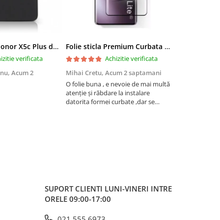
Husa pentru Honor X5c Plus din silicon catifelat cu interior din microfibra si protectie la camere - Negru
Folie sticla Premium Curbata pentru Honor Magic 7 Lite 5G cu Adeziv pe toata suprafata, Protectie Anti-Zgarieturi si Socuri
izitie verificata
Achizitie verificata
anu,
Acum 2
Mihai Cretu,
Acum 2 saptamani
Ovidiu Babe
O folie buna , e nevoie de mai multă
Foarte mulțu
atenție și răbdare la instalare
datorita formei curbate ,dar se
lipește bine ,recomand
SUPORT CLIENTI
LUNI-VINERI INTRE
ORELE 09:00-17:00
021.555.6973