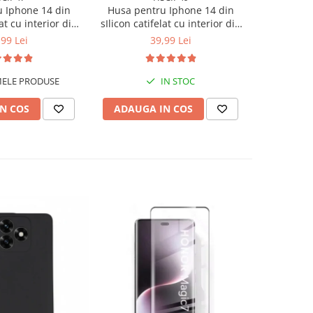
 Iphone 14 din
Husa pentru Iphone 14 din
Husa pen
lat cu interior din
sIlicon catifelat cu interior din
sIlicon cat
si protectie la
microfibra si protectie la
microfib
,99 Lei
39,99 Lei
- Albastru
camere - Verde inchis
cam
MELE PRODUSE
IN STOC
‼️U
N COS
ADAUGA IN COS
ADAUG