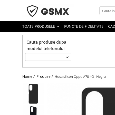
Toate Produsele
TOATE PRODUSELE
PUNCTE DE FIDELITATE
CAD
Folii de protectie
Folii Samsung
Cauta produse dupa
Folii Iphone
modelul telefonului
Folii Xiaomi
Folii Huawei
Folii Motorola
Folii Oppo
Home /
Produse /
Husa silicon Oppo A78 4G - Negru
Folii OnePlus
Folii Nokia
Folii Blackview
Folii Honor
Folii Realme