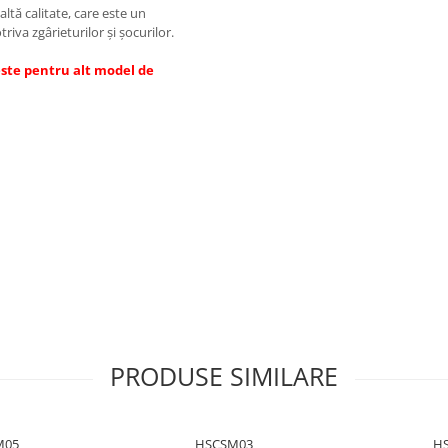
altă calitate, care este un
riva zgârieturilor și șocurilor.
este pentru alt model de
d rezistent la apa.
ere ușor de aspectul real al
poate fi influențată de lumina și
e ușor față de imagini.
Produsul
 in titlu!
PRODUSE SIMILARE
M05
HSCSM03
HS