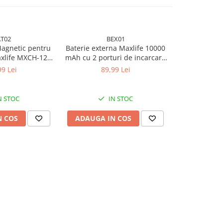
AT02
BEX01
C
Magnetic pentru
Baterie externa Maxlife 10000
Cablu de dat
axlife MXCH-12
mAh cu 2 porturi de incarcare
C - Fast Char
gru
- Negru
99 Lei
89,99 Lei
26
N STOC
IN STOC
N COS
ADAUGA IN COS
ADAUGA 