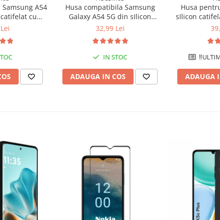
a Samsung A54
Husa compatibila Samsung
Husa pentru
catifelat cu
Galaxy A54 5G din sIlicon
sIlicon catife
icrofibra si
catifelat cu interior din
microfibra 
Lei
32,99 Lei
39
amere - Verde
microfibra si protectie la
camere 
is
camere - Negru
STOC
IN STOC
‼️ULTI
COS
ADAUGA IN COS
ADAUGA I