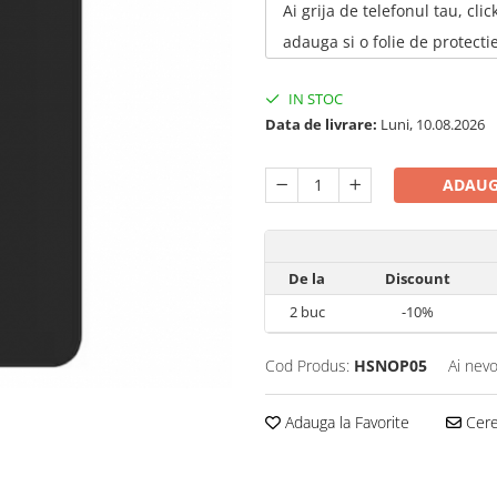
Ai grija de telefonul tau, click
adauga si o folie de protectie
IN STOC
Data de livrare:
Luni, 10.08.2026
ADAUG
De la
Discount
2
buc
-10%
Cod Produs:
HSNOP05
Ai nevo
Adauga la Favorite
Cere 