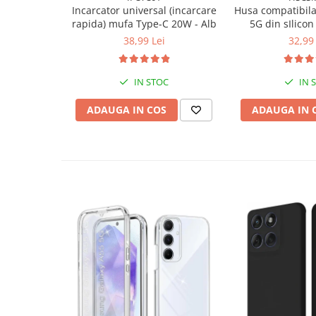
Incarcator universal (incarcare
Husa compatibil
rapida) mufa Type-C 20W - Alb
5G din sIlicon 
interior din m
38,99 Lei
32,99 
protectie la c
inch
IN STOC
IN 
ADAUGA IN COS
ADAUGA IN 