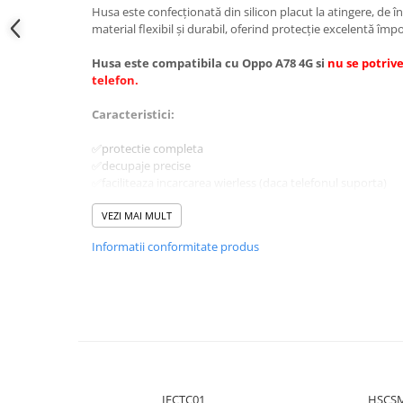
Husa este confecționată din silicon placut la atingere, de în
material flexibil și durabil, oferind protecție excelentă împot
Husa este compatibila cu Oppo A78 4G si
nu se potriv
telefon.
Caracteristici:
✅protectie completa
✅decupaje precise
✅faciliteaza incarcarea wierless (daca telefonul suporta)
✅se curata usor, materialul din care este confectionata fiin
✅previne alunecarea
VEZI MAI MULT
Informatii conformitate produs
‼️ Disclaimer: Pozele au caracter pur informativ și pot să dif
produsului. Vă rugăm să rețineți ca si culoarea produselor 
de setările ecranului dvs. și, prin urmare, ar putea să difer
comandat se va potrivi modelului de telefon specificat
Vă mulțumim pentru înțelegere!
IFCTC01
HSCS