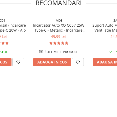
RECOMANDARI
C01
IM03
S
rsal (incarcare
Incarcator Auto XO CC57 25W
Suport Auto 
pe-C 20W - Alb
Type-C - Metalic - Incarcare
Ventilație M
Rapida - Negru
Ne
 Lei
49,99 Lei
24,
 STOC
‼️ULTIMELE PRODUSE
I
 COS
ADAUGA IN COS
ADAUGA I