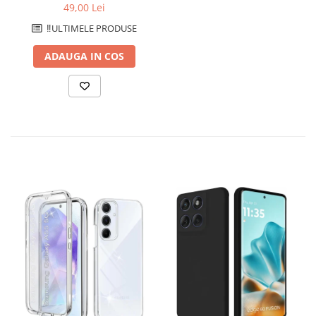
catifelat cu interior din
49,00 Lei
microfibra si protectie
‼️ULTIMELE PRODUSE
pentru camere - Turcoaz
ADAUGA IN COS