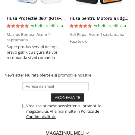
Husa Protectie 360° (Fata+Spate) compatibila Samsung Galaxy A55 5G, Transparanta, Protectie Completa
Husa pentru Motorola Edge 60 Fusion din sIlicon catifelat cu interior din microfibra si protectie la camere - Negru
Achizitie verificata
Achizitie verificata
Marius Bontea,
Acum 1
Adi Popa,
Acum 1 saptamana
F
saptamana
s
Foarte ok
Super produs servicii de top
F
bravo gsmx cu siguranță voi
recomanda si voi comanda
Newsletter
Nu rata ofertele si promotiile noastre
Vreau sa primesc newsletter cu promotiile
magazinului. Afla mai multe in
Politica de
Confidentialitate
MAGAZINUL MEU