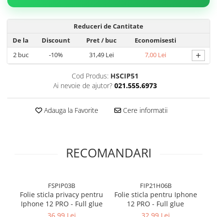
Reduceri de Cantitate
De la
Discount
Pret
/ buc
Economisesti
+
2
buc
-10%
31,49 Lei
7,00 Lei
Cod Produs:
HSCIP51
Ai nevoie de ajutor?
021.555.6973
Adauga la Favorite
Cere informatii
RECOMANDARI
FSPIP03B
FIP21H06B
Folie sticla privacy pentru
Folie sticla pentru Iphone
Iphone 12 PRO - Full glue
12 PRO - Full glue
(
36,99 Lei
32,99 Lei