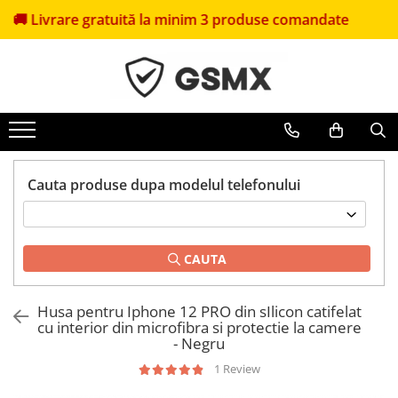
rare gratuită la minim 3 produse comandate
🎁
Primeș
Folii de protectie
Huse Telefoane
Pachete Promotionale
Folii Samsung
Huse Samsung
Pachete Husă + Folie
Folii Iphone
Huse Iphone
Pachete 2 Folii de Sticlă
Folii Xiaomi
Huse Xiaomi
Folii Huawei
Huse Huawei
Cauta produse dupa modelul telefonului
Folii Motorola
Huse Motorola
Folii Oppo
Huse Oppo
Folii OnePlus
Huse Nokia
CAUTA
Folii Nokia
Huse Honor
Folii Blackview
Huse Realme
Husa pentru Iphone 12 PRO din sIlicon catifelat
cu interior din microfibra si protectie la camere
Folii Honor
Huse Vivo
- Negru
Folii Realme
1 Review
Folii sticla ZTE