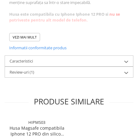
menține suprafața sa într-o stare impecabilă.
Husa este compatibila cu Iphone Iphone 12 PRO si
nu se
potriveste pentru alt model de telefon.
Caracteristici:
VEZI MAI MULT
✅protectie completa
Informatii conformitate produs
✅decupaje precise
✅faciliteaza incarcarea wierless
✅marginile reliefate nu permit atingerea camerei sau a ecranului
Caracteristici
de suprafetele plane.
Review-uri
(1)
✅se curata usor, materialul din care este confectionata fiind
rezistent la apa.
✅previne alunecarea
PRODUSE SIMILARE
‼️ Disclaimer: Pozele au caracter pur informativ și pot să difere
ușor de aspectul real al produsului. Vă rugăm să rețineți ca si
culoarea produselor poate fi influențată de lumina și de setările
ecranului dvs. și, prin urmare, ar putea să difere ușor față de
HIPMS03
imagini. Vă mulțumim pentru înțelegere!
Husa Magsafe compatibila
Iphone 12 PRO din silicon