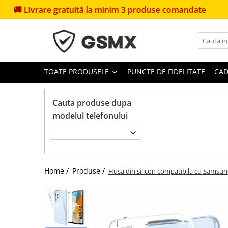
e gratuită la minim 3 produse comandate
🎁
Primești
Toate Produsele
Folii de protectie
Folii Samsung
TOATE PRODUSELE
PUNCTE DE FIDELITATE
CAD
Folii Iphone
Folii Xiaomi
Cauta produse dupa
modelul telefonului
Folii Huawei
Folii Motorola
Folii Oppo
Folii OnePlus
Home /
Produse /
Husa din silicon compatibila cu Samsun
Folii Nokia
Folii Blackview
Folii Honor
Folii Realme