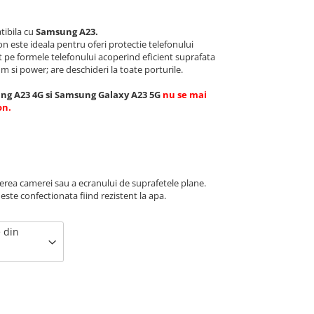
tibila cu
Samsung A23.
n este ideala pentru oferi protectie telefonului
pe formele telefonului acoperind eficient suprafata
m si power; are deschideri la toate porturile.
ng A23 4G si Samsung Galaxy A23 5G
nu se mai
on.
gerea camerei sau a ecranului de suprafetele plane.
 este confectionata fiind rezistent la apa.
e din