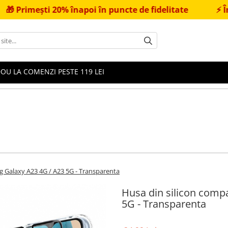
 20% înapoi în puncte de fidelitate
⚡
Încărcător Fa
OU LA COMENZI PESTE 119 LEI
g Galaxy A23 4G / A23 5G - Transparenta
Husa din silicon comp
5G - Transparenta