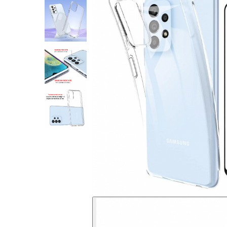
Folii sticla ZTE
Huse Telefoane
Huse Samsung
Huse Iphone
Huse Xiaomi
Huse Huawei
Huse Motorola
Huse Oppo
Huse Nokia
Huse Honor
Huse Realme
Huse Vivo
Cabluri & Incarcatoare
Carduri Memorie
Casti Audio