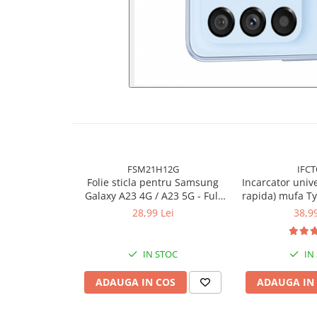
FSM21H12G
IFCT
Folie sticla pentru Samsung
Incarcator unive
Galaxy A23 4G / A23 5G - Full
rapida) mufa Ty
glue
28,99 Lei
38,99
IN STOC
IN
ADAUGA IN COS
ADAUGA IN