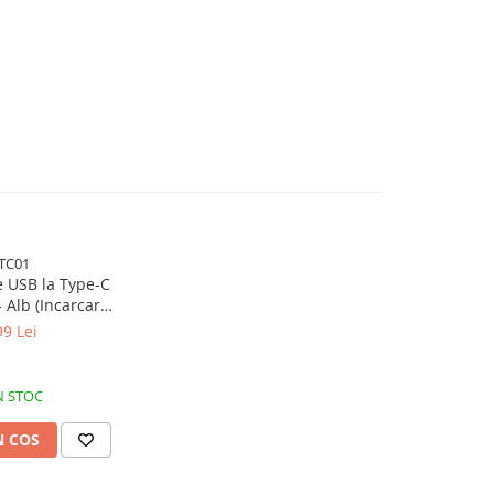
TC01
e USB la Type-C
- Alb (Incarcare
pida)
99 Lei
N STOC
N COS