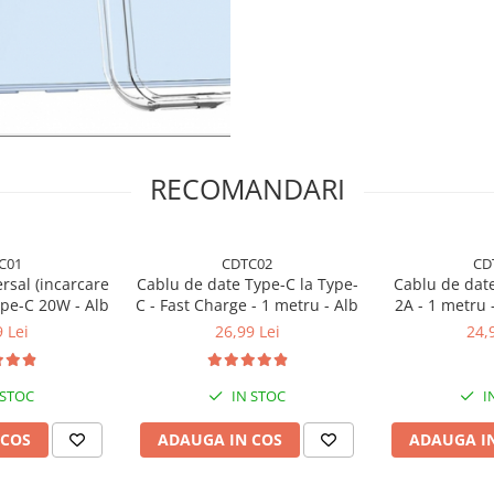
RECOMANDARI
C01
CDTC02
CD
rsal (incarcare
Cablu de date Type-C la Type-
Cablu de dat
pe-C 20W - Alb
C - Fast Charge - 1 metru - Alb
2A - 1 metru 
Ra
 Lei
26,99 Lei
24,
 STOC
IN STOC
I
 COS
ADAUGA IN COS
ADAUGA I