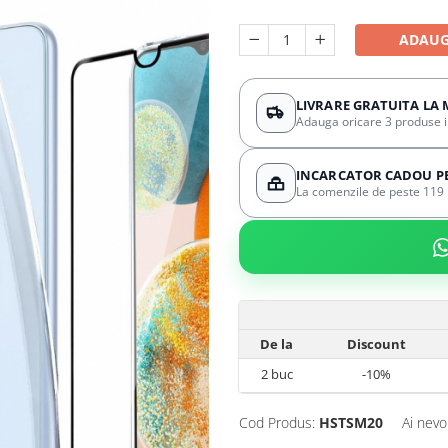
ADAUG
LIVRARE GRATUITA LA 
Adauga oricare 3 produse in 
INCARCATOR CADOU PES
La comenzile de peste 119 l
De la
Discount
2
buc
-10%
Cod Produs:
HSTSM20
Ai nevo