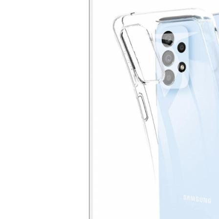
Folie silicon
Folii Privacy
Pachete Promotionale
Pachete Husă + Folie
Pachete 2 Folii de Sticlă
Produse