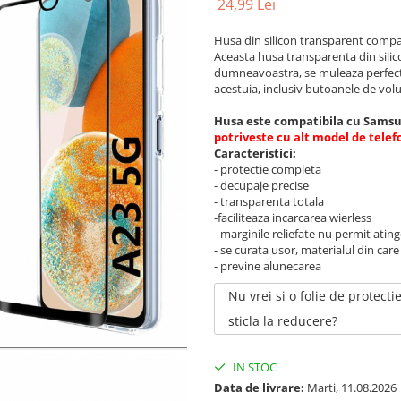
24,99 Lei
Husa din silicon transparent compa
Aceasta husa transparenta din silico
dumneavoastra, se muleaza perfect 
acestuia, inclusiv butoanele de volu
Husa este compatibila cu Samsu
potriveste cu alt model de telef
Caracteristici:
- protectie completa
- decupaje precise
- transparenta totala
-faciliteaza incarcarea wierless
- marginile reliefate nu permit atin
- se curata usor, materialul din care
- previne alunecarea
Nu vrei si o folie de protecti
sticla la reducere?
IN STOC
Data de livrare:
Marti, 11.08.2026