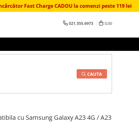
st Charge CADOU la comenzi peste 119 lei
⏱️ Livra
021.555.6973
0,00
CAUTA
atibila cu Samsung Galaxy A23 4G / A23