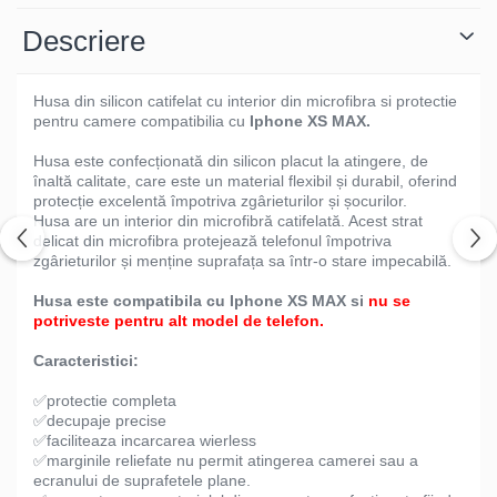
Descriere
Husa din silicon catifelat cu interior din microfibra si protectie
pentru camere compatibilia cu
Iphone XS MAX.
Husa este confecționată din silicon placut la atingere, de
înaltă calitate, care este un material flexibil și durabil, oferind
protecție excelentă împotriva zgârieturilor și șocurilor.
Husa are un interior din microfibră catifelată. Acest strat
delicat din microfibra protejează telefonul împotriva
zgârieturilor și menține suprafața sa într-o stare impecabilă.
Husa este compatibila cu Iphone XS MAX si
nu se
potriveste pentru alt model de telefon.
Caracteristici:
✅protectie completa
✅decupaje precise
✅faciliteaza incarcarea wierless
✅marginile reliefate nu permit atingerea camerei sau a
ecranului de suprafetele plane.