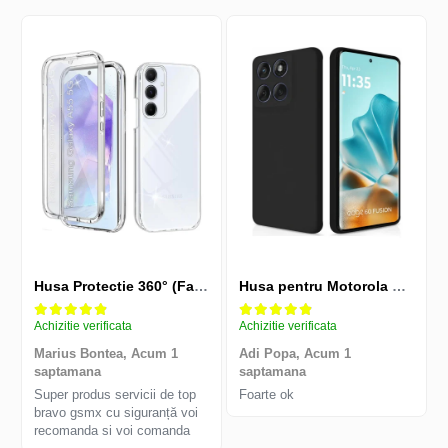
Husa Protectie 360° (Fata+Spate) compatibila Samsung Galaxy A55 5G, Transparanta, Protectie Completa
Husa pentru Motorola Edge 60 Fusion din sIlicon catifelat cu interior din microfibra si protectie la camere - Negru
Achizitie verificata
Achizitie verificata
Marius Bontea,
Acum 1
Adi Popa,
Acum 1
saptamana
saptamana
Super produs servicii de top
Foarte ok
bravo gsmx cu siguranță voi
recomanda si voi comanda