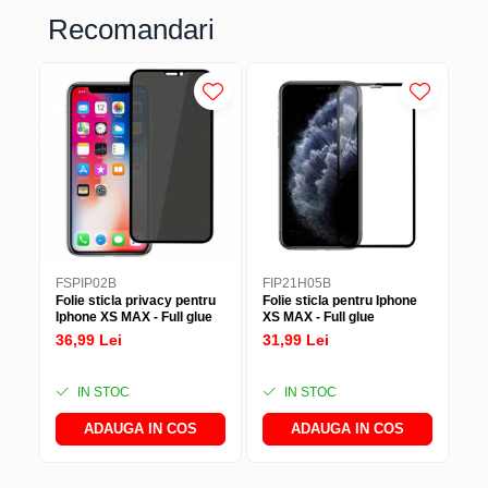
Recomandari
FSPIP02B
FIP21H05B
IF
Folie sticla privacy pentru
Folie sticla pentru Iphone
In
Iphone XS MAX - Full glue
XS MAX - Full glue
(i
Ty
36,99 Lei
31,99 Lei
38
IN STOC
IN STOC
ADAUGA IN COS
ADAUGA IN COS