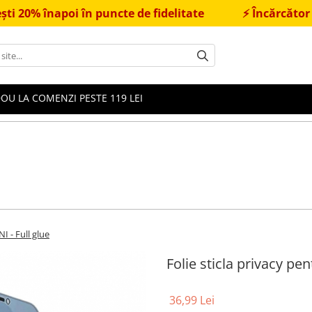
poi în puncte de fidelitate
⚡
Încărcător Fast Char
OU LA COMENZI PESTE 119 LEI
I - Full glue
Folie sticla privacy pe
36,99 Lei