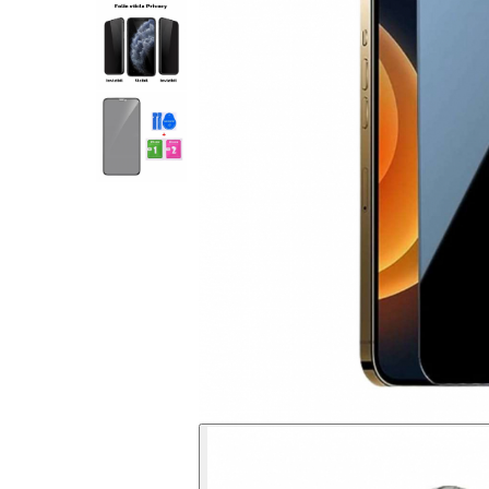
Folii sticla ZTE
Huse Telefoane
Huse Samsung
Huse Iphone
Huse Xiaomi
Huse Huawei
Huse Motorola
Huse Oppo
Huse Nokia
Huse Honor
Huse Realme
Huse Vivo
Cabluri & Incarcatoare
Carduri Memorie
Casti Audio