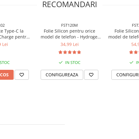
RECOMANDARI
02
FST120M
FS
e Type-C la
Folie Silicon pentru orice
Folie Silico
 Charge pentru
model de telefon - Hydrogel
model de telefon - 210 
1 metru - Alb
transparent 120 microni -
- Prem
 Lei
34,99 Lei
54,
Standard
 STOC
IN STOC
I
 COS
CONFIGUREAZA
CONFIGUR