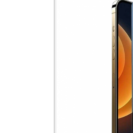
Folie silicon
Folii Privacy
Pachete Promotionale
Pachete Husă + Folie
Pachete 2 Folii de Sticlă
Produse