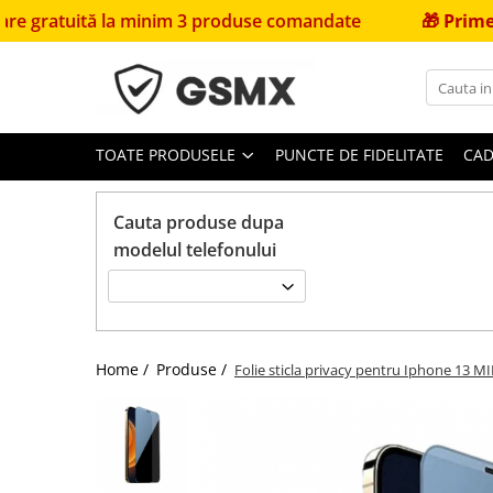
tă la minim 3 produse comandate
🎁
Primești 20% îna
Toate Produsele
Folii de protectie
Folii Samsung
TOATE PRODUSELE
PUNCTE DE FIDELITATE
CAD
Folii Iphone
Folii Xiaomi
Cauta produse dupa
modelul telefonului
Folii Huawei
Folii Motorola
Folii Oppo
Folii OnePlus
Home /
Produse /
Folie sticla privacy pentru Iphone 13 MIN
Folii Nokia
Folii Blackview
Folii Honor
Folii Realme