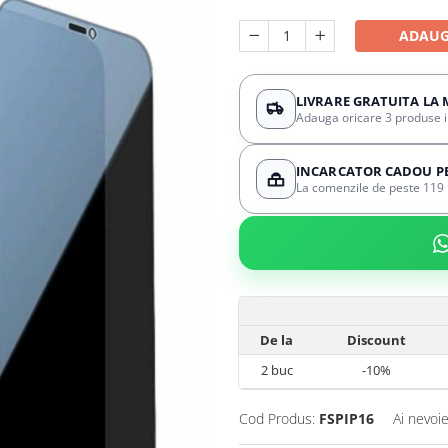
ADAUG
LIVRARE GRATUITA LA 
Adauga oricare 3 produse in 
INCARCATOR CADOU PES
La comenzile de peste 119 l
De la
Discount
2
buc
-10%
Cod Produs:
FSPIP16
Ai nevoie