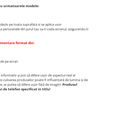
a cu urmatoarele modele:
adeziv pe toata suprafata si se aplica usor
a persoanele din jurul tau sa-ti vada ecranul, asigurandu-ti
e montare format din:
i de pe ecran
 informativ și pot să difere ușor de aspectul real al
si culoarea produselor poate fi influențată de lumina și de
re, ar putea să difere ușor față de imagini.
Produsul
 de telefon specificat in titlu!