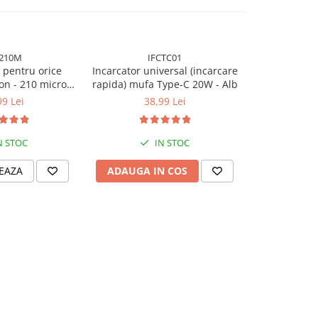
T210M
IFCTC01
F
n pentru orice
Incarcator universal (incarcare
Folie Silico
microni
rapida) mufa Type-C 20W - Alb
orice model d
ium Plus
190
99 Lei
38,99 Lei
54
N STOC
IN STOC
EAZA
ADAUGA IN COS
CONFIGU