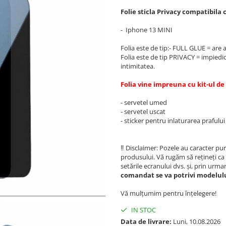
Folie sticla Privacy compatibil
- Iphone 13 MINI
Folia este de tip:- FULL GLUE = are 
Folia este de tip PRIVACY = impiedic
intimitatea.
Folia vine impreuna cu kit-ul d
- servetel umed
- servetel uscat
- sticker pentru inlaturarea prafulu
‼️ Disclaimer: Pozele au caracter pur
produsului. Vă rugăm să rețineți ca 
setările ecranului dvs. și, prin urma
comandat se va potrivi modelului
Vă mulțumim pentru înțelegere!
IN STOC
Data de livrare:
Luni, 10.08.2026