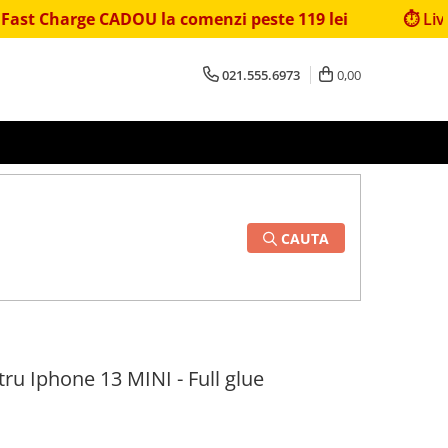
ge CADOU la comenzi peste 119 lei
⏱️ Livrare rapidă
021.555.6973
0,00
CAUTA
ntru Iphone 13 MINI - Full glue