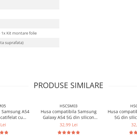
 + 1x Kit montare folie
ata suprafata)
PRODUSE SIMILARE
M05
HSCSM03
HS
a Samsung A54
Husa compatibila Samsung
Husa compati
catifelat cu
Galaxy A54 5G din sIlicon
5G din sIli
icrofibra si
catifelat cu interior din
interior di
Lei
32,99 Lei
32
amere - Verde
microfibra si protectie la
protectie l
is
camere - Negru