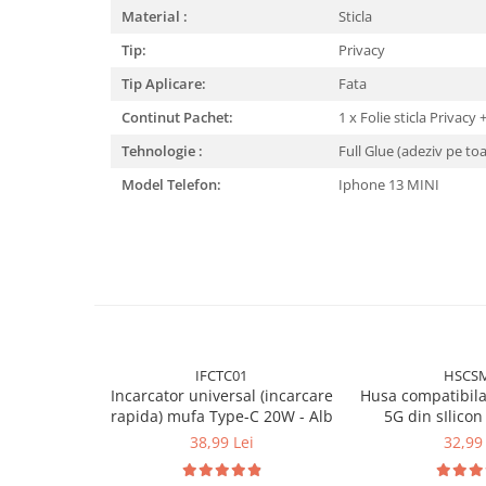
Material :
Sticla
Tip:
Privacy
Tip Aplicare:
Fata
Continut Pachet:
1 x Folie sticla Privacy
Tehnologie :
Full Glue (adeziv pe to
Model Telefon:
Iphone 13 MINI
IFCTC01
HSCS
Incarcator universal (incarcare
Husa compatibil
rapida) mufa Type-C 20W - Alb
5G din sIlicon 
interior din m
38,99 Lei
32,99 
protectie la c
inch