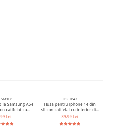
CSM106
HSCIP47
bila Samsung A54
Husa pentru Iphone 14 din
Husa pen
con catifelat cu
sIlicon catifelat cu interior din
sIlicon cat
n microfibra si
microfibra si protectie la
microfib
,99 Lei
39,99 Lei
a camere - Mov
camere - Albastru
camere