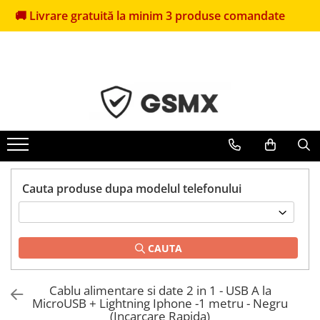
Livrare gratuită la minim 3 produse comandate
🎁
Pr
Folii de protectie
Huse Telefoane
Pachete Promotionale
Folii Samsung
Huse Samsung
Pachete Husă + Folie
Folii Iphone
Huse Iphone
Pachete 2 Folii de Sticlă
Folii Xiaomi
Huse Xiaomi
Folii Huawei
Huse Huawei
Folii Motorola
Huse Motorola
Folii Oppo
Huse Oppo
Cauta produse dupa modelul telefonului
Folii OnePlus
Huse Nokia
Folii Nokia
Huse Honor
Folii Blackview
Huse Realme
CAUTA
Folii Honor
Huse Vivo
Cablu alimentare si date 2 in 1 - USB A la
Folii Realme
MicroUSB + Lightning Iphone -1 metru - Negru
Folii sticla ZTE
(Incarcare Rapida)