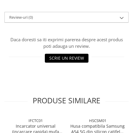
Review-uri
(0)
Daca doresti sa iti exprimi parerea despre acest produs
poti adauga un review.
SCRIE UN REVIEW
PRODUSE SIMILARE
IFCTC01
HSCSM01
Incarcator universal
Husa compatibila Samsung
(incarcare rapida) mufa
A54 5G din sIlicon catifelat