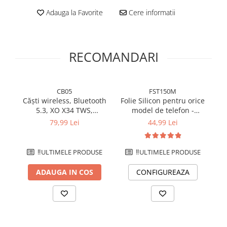
Adauga la Favorite
Cere informatii
RECOMANDARI
CB05
FST150M
Căști wireless, Bluetooth
Folie Silicon pentru orice
Fo
5.3, XO X34 TWS,
model de telefon -
m
Autonomie 6 ore - Verde
Hydrogel transparent 150
m
79,99 Lei
44,99 Lei
microni - Premium
‼️ULTIMELE PRODUSE
‼️ULTIMELE PRODUSE
ADAUGA IN COS
CONFIGUREAZA