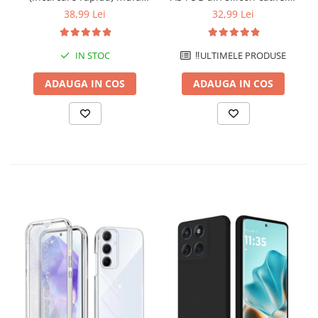
Type-C 20W - Alb
cu interior din microfibra si
38,99 Lei
32,99 Lei
protectie la camere -
Albastru deschis
IN STOC
‼️ULTIMELE PRODUSE
ADAUGA IN COS
ADAUGA IN COS