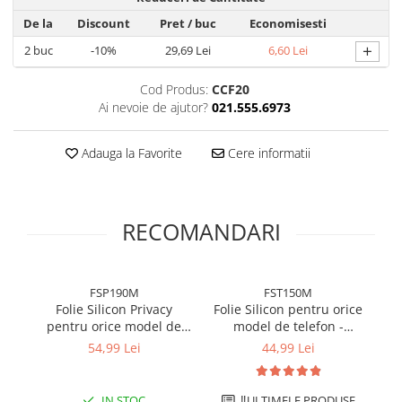
De la
Discount
Pret
/ buc
Economisesti
+
2
buc
-10%
29,69 Lei
6,60 Lei
Cod Produs:
CCF20
Ai nevoie de ajutor?
021.555.6973
Adauga la Favorite
Cere informatii
RECOMANDARI
FSP190M
FST150M
Folie Silicon Privacy
Folie Silicon pentru orice
Fo
pentru orice model de
model de telefon -
m
telefon - Mata - 190
Hydrogel transparent 150
m
54,99 Lei
44,99 Lei
microni
microni - Premium
IN STOC
‼️ULTIMELE PRODUSE