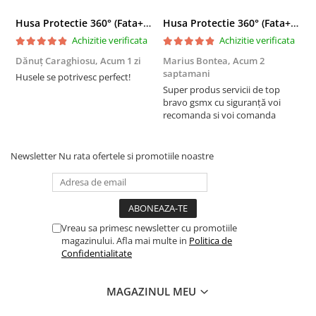
Husa Protectie 360° (Fata+Spate) compatibila Samsung Galaxy A37 5G, Transparanta, Protectie Completa
Husa Protectie 360° (Fata+Spate) compatibila Samsung Galaxy A55 5G, Transparanta, Protectie Completa
Achizitie verificata
Achizitie verificata
Dănuț Caraghiosu,
Acum 1 zi
Marius Bontea,
Acum 2
A
saptamani
Husele se potrivesc perfect!
F
Super produs servicii de top
bravo gsmx cu siguranță voi
recomanda si voi comanda
Newsletter
Nu rata ofertele si promotiile noastre
Vreau sa primesc newsletter cu promotiile
magazinului. Afla mai multe in
Politica de
Confidentialitate
MAGAZINUL MEU