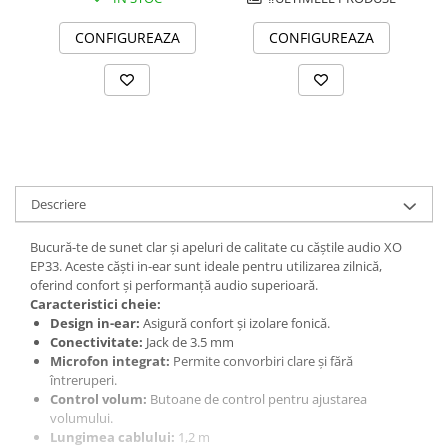
CONFIGUREAZA
CONFIGUREAZA
Descriere
Bucură-te de sunet clar și apeluri de calitate cu căștile audio XO
EP33. Aceste căști in-ear sunt ideale pentru utilizarea zilnică,
oferind confort și performanță audio superioară.
Caracteristici cheie:
Design in-ear:
Asigură confort și izolare fonică.
Conectivitate:
Jack de 3.5 mm
Microfon integrat:
Permite convorbiri clare și fără
întreruperi.
Control volum:
Butoane de control pentru ajustarea
volumului.
Lungimea cablului:
1,2 m