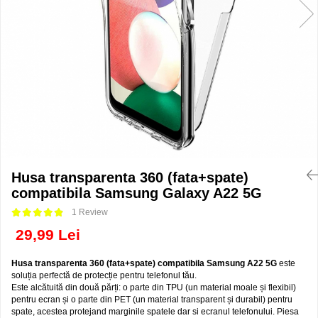
Folii sticla ZTE
Huse Telefoane
Huse Samsung
Huse Iphone
Huse Xiaomi
Huse Huawei
Huse Motorola
Huse Oppo
Husa transparenta 360 (fata+spate)
compatibila Samsung Galaxy A22 5G
Huse Nokia
1 Review
Huse Honor
29,99 Lei
Huse Realme
Huse Vivo
Husa transparenta 360 (fata+spate) compatibila Samsung A22 5G
este
soluția perfectă de protecție pentru telefonul tău.
Cabluri & Incarcatoare
Este alcătuită din două părți: o parte din TPU (un material moale și flexibil)
Carduri Memorie
pentru ecran și o parte din PET (un material transparent și durabil) pentru
spate, acestea protejand marginile spatele dar si ecranul telefonului. Piesa
Casti Audio