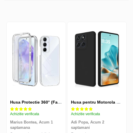
Husa Protectie 360° (Fata+Spate) compatibila Samsung Galaxy A55 5G, Transparanta, Protectie Completa
Husa pentru Motorola Edge 60 Fusion din sIlicon catifelat cu interior din microfibra si protectie la camere - Negru
Achizitie verificata
Achizitie verificata
Marius Bontea,
Acum 1
Adi Popa,
Acum 2
saptamana
saptamani