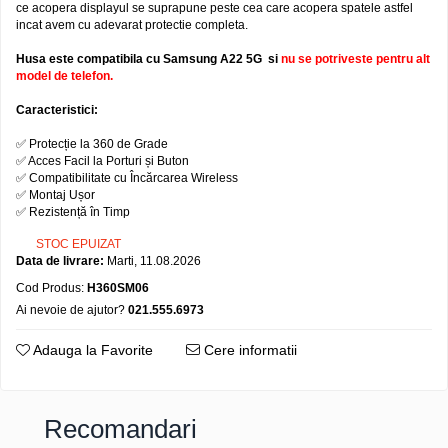
ce acopera displayul se suprapune peste cea care acopera spatele astfel
Folie silicon
incat avem cu adevarat protectie completa.
Folii Privacy
Husa este compatibila cu Samsung A22 5G si
nu se potriveste pentru alt
Pachete Promotionale
model de telefon.
Pachete Husă + Folie
Caracteristici:
Pachete 2 Folii de Sticlă
✅ Protecție la 360 de Grade
✅ Acces Facil la Porturi și Buton
Produse
✅ Compatibilitate cu Încărcarea Wireless
✅ Montaj Ușor
✅ Rezistență în Timp
STOC EPUIZAT
Data de livrare:
Marti, 11.08.2026
Cod Produs:
H360SM06
Ai nevoie de ajutor?
021.555.6973
Adauga la Favorite
Cere informatii
Recomandari