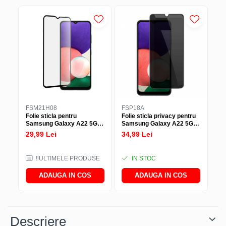
FSM21H08
FSP18A
IF
Folie sticla pentru
Folie sticla privacy pentru
In
Samsung Galaxy A22 5G -
Samsung Galaxy A22 5G -
(i
Full glue
Full glue
Ty
29,99 Lei
34,99 Lei
38
‼️ULTIMELE PRODUSE
IN STOC
ADAUGA IN COS
ADAUGA IN COS
Descriere