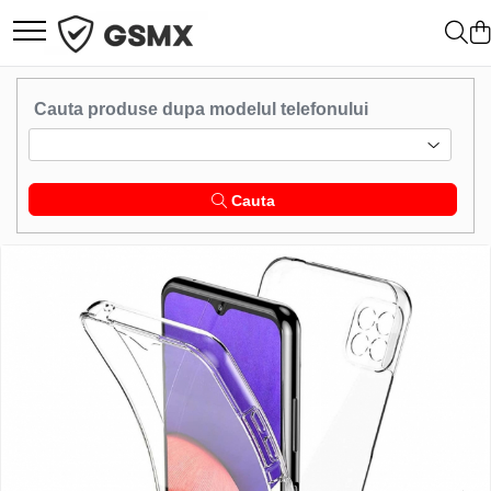
Toate Produsele
Cauta produse dupa modelul telefonului
Folii de protectie
Folii Samsung
Folii Iphone
Cauta
Folii Xiaomi
Folii Huawei
Folii Motorola
Folii Oppo
Folii OnePlus
Folii Nokia
Folii Blackview
Folii Honor
Folii Realme