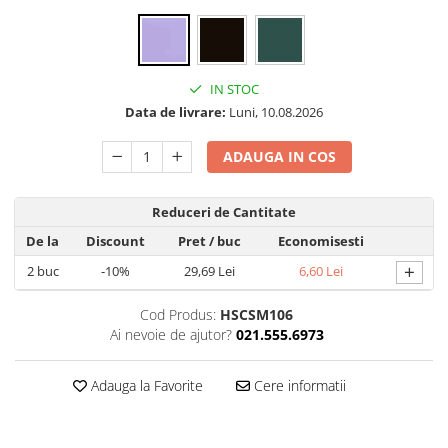
Folie silicon
Folii Privacy
Pachete Promotionale
IN STOC
Pachete Husă + Folie
Data de livrare:
Luni, 10.08.2026
Pachete 2 Folii de Sticlă
ADAUGA IN COS
Produse
Reduceri de Cantitate
De la
Discount
Pret
/ buc
Economisesti
+
2
buc
-10%
29,69 Lei
6,60 Lei
Cod Produs:
HSCSM106
Ai nevoie de ajutor?
021.555.6973
Adauga la Favorite
Cere informatii