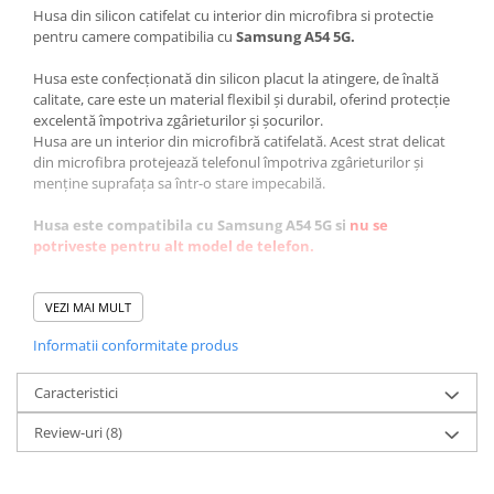
Husa din silicon catifelat cu interior din microfibra si protectie
pentru camere compatibilia cu
Samsung A54 5G.
Husa este confecționată din silicon placut la atingere, de înaltă
calitate, care este un material flexibil și durabil, oferind protecție
excelentă împotriva zgârieturilor și șocurilor.
Husa are un interior din microfibră catifelată. Acest strat delicat
din microfibra protejează telefonul împotriva zgârieturilor și
menține suprafața sa într-o stare impecabilă.
Husa este compatibila cu Samsung A54 5G si
nu se
potriveste pentru alt model de telefon.
Caracteristici:
VEZI MAI MULT
✅protectie completa
Informatii conformitate produs
✅decupaje precise
✅faciliteaza incarcarea wierless
✅marginile reliefate nu permit atingerea camerei sau a ecranului
Caracteristici
de suprafetele plane.
Review-uri
(8)
✅se curata usor, materialul din care este confectionata fiind
rezistent la apa.
✅previne alunecarea