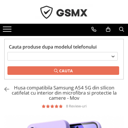
Toate Produsele
Folii de protectie
Folii Samsung
Cauta produse dupa modelul telefonului
Folii Iphone
Folii Xiaomi
Folii Huawei
CAUTA
Folii Motorola
Folii Oppo
Husa compatibila Samsung A54 5G din sIlicon
Folii OnePlus
catifelat cu interior din microfibra si protectie la
camere - Mov
Folii Nokia
8 Review-uri
Folii Blackview
Folii Honor
Folii Realme