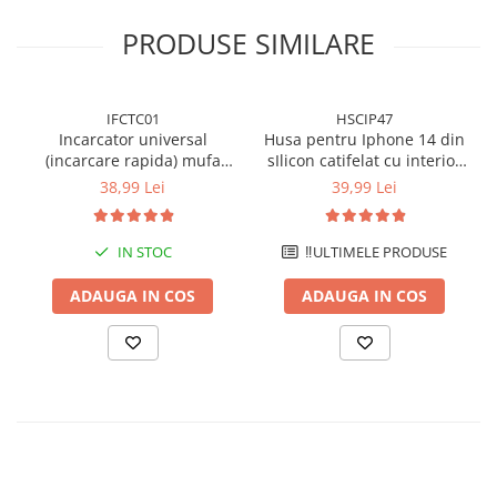
PRODUSE SIMILARE
‼️ Disclaimer: Pozele au caracter pur informativ și pot să difere
ușor de aspectul real al produsului. Vă rugăm să rețineți ca si
culoarea produselor poate fi influențată de lumina și de setările
ecranului dvs. și, prin urmare, ar putea să difere ușor față de
IFCTC01
HSCIP47
imagini. Vă mulțumim pentru înțelegere!
Incarcator universal
Husa pentru Iphone 14 din
(incarcare rapida) mufa
sIlicon catifelat cu interior
Type-C 20W - Alb
din microfibra si protectie
38,99 Lei
39,99 Lei
la camere - Albastru
IN STOC
‼️ULTIMELE PRODUSE
ADAUGA IN COS
ADAUGA IN COS