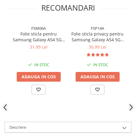
RECOMANDARI
FSM06A
FSP14A
Folie sticla pentru
Folie sticla privacy pentru
Samsung Galaxy A54 5G -
Samsung Galaxy A54 5G -
(
Full glue
Full glue
31,99 Lei
36,99 Lei
IN STOC
IN STOC
ADAUGA IN COS
ADAUGA IN COS
Descriere