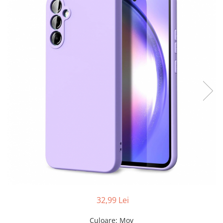
Folii sticla ZTE
Huse Telefoane
Huse Samsung
Huse Iphone
Huse Xiaomi
Huse Huawei
Huse Motorola
Huse Oppo
Huse Nokia
Huse Honor
Huse Realme
Huse Vivo
Cabluri & Incarcatoare
32,99 Lei
Carduri Memorie
Culoare
: Mov
Casti Audio