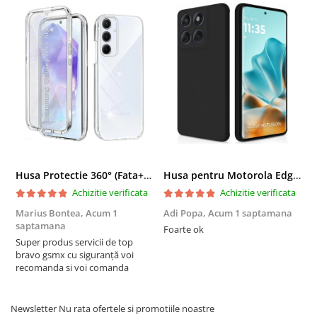
Husa Protectie 360° (Fata+Spate) compatibila Samsung Galaxy A55 5G, Transparanta, Protectie Completa
Husa pentru Motorola Edge 60 Fusion din sIlicon catifelat cu interior din microfibra si protectie la camere - Negru
Achizitie verificata
Achizitie verificata
Marius Bontea,
Acum 1
Adi Popa,
Acum 1 saptamana
F
saptamana
s
Foarte ok
Super produs servicii de top
F
bravo gsmx cu siguranță voi
recomanda si voi comanda
Newsletter
Nu rata ofertele si promotiile noastre