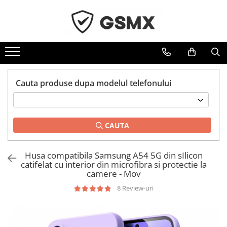
Toate Produsele
Folii de protectie
Folii Samsung
Cauta produse dupa modelul telefonului
Folii Iphone
Folii Xiaomi
Folii Huawei
CAUTA
Folii Motorola
Folii Oppo
Husa compatibila Samsung A54 5G din sIlicon
Folii OnePlus
catifelat cu interior din microfibra si protectie la
camere - Mov
Folii Nokia
8 Review-uri
Folii Blackview
Folii Honor
Folii Realme