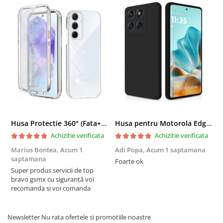
Husa Protectie 360° (Fata+Spate) compatibila Samsung Galaxy A55 5G, Transparanta, Protectie Completa
Husa pentru Motorola Edge 60 Fusion din sIlicon catifelat cu interior din microfibra si protectie la camere - Negru
Achizitie verificata
Achizitie verificata
Marius Bontea,
Acum 1
Adi Popa,
Acum 1 saptamana
F
saptamana
s
Foarte ok
Super produs servicii de top
F
bravo gsmx cu siguranță voi
recomanda si voi comanda
Newsletter
Nu rata ofertele si promotiile noastre