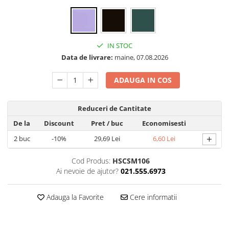
Folie silicon
Folii Privacy
Pachete Promotionale
IN STOC
Pachete Husă + Folie
Data de livrare:
maine, 07.08.2026
Pachete 2 Folii de Sticlă
ADAUGA IN COS
Produse
Reduceri de Cantitate
De la
Discount
Pret
/ buc
Economisesti
+
2
buc
-10%
29,69 Lei
6,60 Lei
Cod Produs:
HSCSM106
Ai nevoie de ajutor?
021.555.6973
Adauga la Favorite
Cere informatii