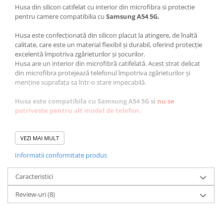
Husa din silicon catifelat cu interior din microfibra si protectie
pentru camere compatibilia cu
Samsung A54 5G.
Husa este confecționată din silicon placut la atingere, de înaltă
calitate, care este un material flexibil și durabil, oferind protecție
excelentă împotriva zgârieturilor și șocurilor.
Husa are un interior din microfibră catifelată. Acest strat delicat
din microfibra protejează telefonul împotriva zgârieturilor și
menține suprafața sa într-o stare impecabilă.
Husa este compatibila cu Samsung A54 5G si
nu se
potriveste pentru alt model de telefon.
Caracteristici:
VEZI MAI MULT
✅protectie completa
Informatii conformitate produs
✅decupaje precise
✅faciliteaza incarcarea wierless
✅marginile reliefate nu permit atingerea camerei sau a ecranului
Caracteristici
de suprafetele plane.
Review-uri
(8)
✅se curata usor, materialul din care este confectionata fiind
rezistent la apa.
✅previne alunecarea