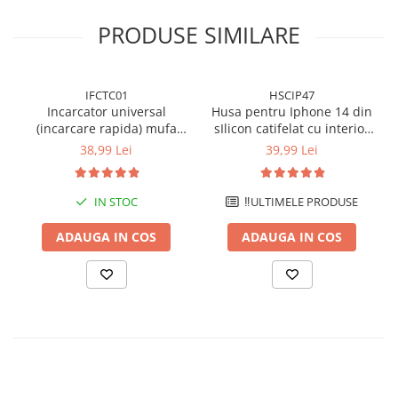
PRODUSE SIMILARE
‼️ Disclaimer: Pozele au caracter pur informativ și pot să difere
ușor de aspectul real al produsului. Vă rugăm să rețineți ca si
culoarea produselor poate fi influențată de lumina și de setările
ecranului dvs. și, prin urmare, ar putea să difere ușor față de
IFCTC01
HSCIP47
imagini. Vă mulțumim pentru înțelegere!
Incarcator universal
Husa pentru Iphone 14 din
(incarcare rapida) mufa
sIlicon catifelat cu interior
Type-C 20W - Alb
din microfibra si protectie
38,99 Lei
39,99 Lei
la camere - Albastru
IN STOC
‼️ULTIMELE PRODUSE
ADAUGA IN COS
ADAUGA IN COS