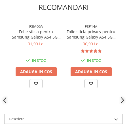
RECOMANDARI
FSM06A
FSP14A
Folie sticla pentru
Folie sticla privacy pentru
Samsung Galaxy A54 5G -
Samsung Galaxy A54 5G -
(
Full glue
Full glue
31,99 Lei
36,99 Lei
IN STOC
IN STOC
ADAUGA IN COS
ADAUGA IN COS
Descriere