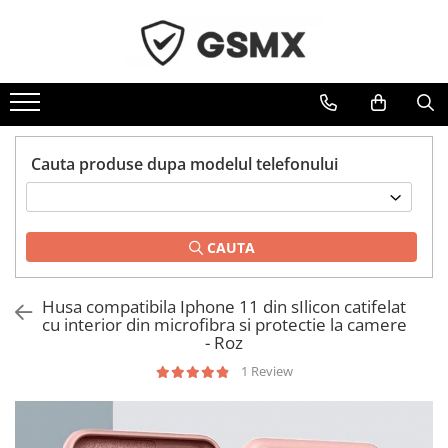
Toate Produsele
Folii de protectie
Folii Samsung
Cauta produse dupa modelul telefonului
Folii Iphone
Folii Xiaomi
Folii Huawei
CAUTA
Folii Motorola
Folii Oppo
Husa compatibila Iphone 11 din sIlicon catifelat
Folii OnePlus
cu interior din microfibra si protectie la camere
- Roz
Folii Nokia
1 Review
Folii Blackview
Folii Honor
Folii Realme