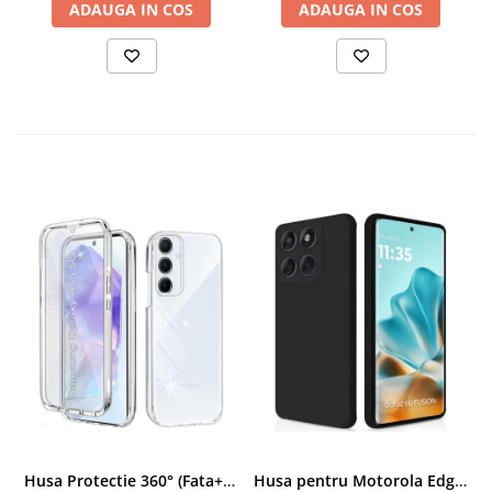
ADAUGA IN COS
ADAUGA IN COS
Husa Protectie 360° (Fata+Spate) compatibila Samsung Galaxy A55 5G, Transparanta, Protectie Completa
Husa pentru Motorola Edge 60 Fusion din sIlicon catifelat cu interior din microfibra si protectie la camere - Negru