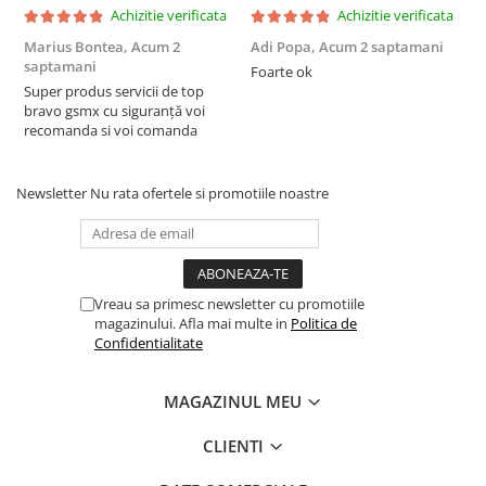
Achizitie verificata
Achizitie verificata
Marius Bontea,
Acum 2
Adi Popa,
Acum 2 saptamani
F
saptamani
s
Foarte ok
Super produs servicii de top
F
bravo gsmx cu siguranță voi
recomanda si voi comanda
Newsletter
Nu rata ofertele si promotiile noastre
Vreau sa primesc newsletter cu promotiile
magazinului. Afla mai multe in
Politica de
Confidentialitate
MAGAZINUL MEU
CLIENTI