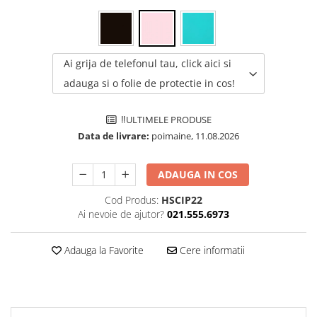
Folie silicon
Folii Privacy
Pachete Promotionale
Ai grija de telefonul tau, click aici si
Pachete Husă + Folie
adauga si o folie de protectie in cos!
Pachete 2 Folii de Sticlă
Produse
‼️ULTIMELE PRODUSE
Data de livrare:
poimaine, 11.08.2026
ADAUGA IN COS
Cod Produs:
HSCIP22
Ai nevoie de ajutor?
021.555.6973
Adauga la Favorite
Cere informatii