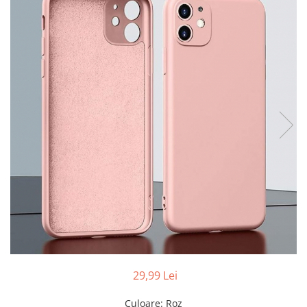
Folii sticla ZTE
Huse Telefoane
Huse Samsung
Huse Iphone
Huse Xiaomi
Huse Huawei
Huse Motorola
Huse Oppo
Huse Nokia
Huse Honor
Huse Realme
Huse Vivo
Cabluri & Incarcatoare
29,99 Lei
Carduri Memorie
Culoare
: Roz
Casti Audio