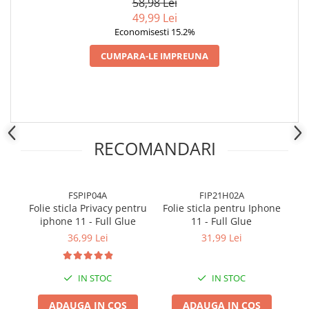
58,98 Lei
49,99 Lei
Economisesti 15.2%
CUMPARA-LE IMPREUNA
RECOMANDARI
FSPIP04A
FIP21H02A
Folie sticla Privacy pentru
Folie sticla pentru Iphone
iphone 11 - Full Glue
11 - Full Glue
(
36,99 Lei
31,99 Lei
IN STOC
IN STOC
ADAUGA IN COS
ADAUGA IN COS