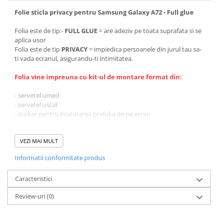
Folie sticla privacy pentru Samsung Galaxy A72 - Full glue
Folia este de tip:-
FULL GLUE
= are adeziv pe toata suprafata si se
aplica usor
Folia este de tip
PRIVACY
= impiedica persoanele din jurul tau sa-
ti vada ecranul, asigurandu-ti intimitatea.
Folia vine impreuna cu kit-ul de montare format din:
- servetel umed
- servetel uscat
- sticker pentru inlaturarea prafului de pe ecran
VEZI MAI MULT
Informatii conformitate produs
Caracteristici
Review-uri
(0)