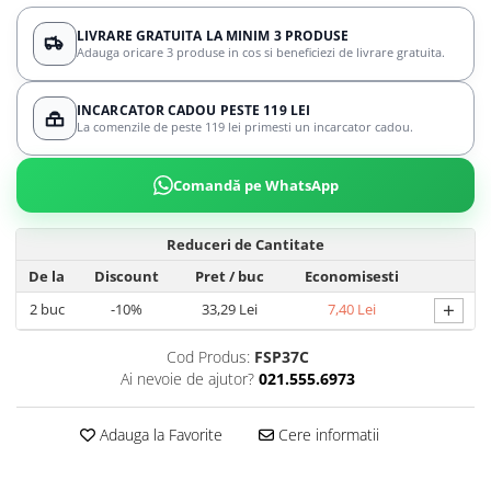
LIVRARE GRATUITA LA MINIM 3 PRODUSE
Adauga oricare 3 produse in cos si beneficiezi de livrare gratuita.
INCARCATOR CADOU PESTE 119 LEI
La comenzile de peste 119 lei primesti un incarcator cadou.
Comandă pe WhatsApp
Reduceri de Cantitate
De la
Discount
Pret
/ buc
Economisesti
+
2
buc
-10%
33,29 Lei
7,40 Lei
Cod Produs:
FSP37C
Ai nevoie de ajutor?
021.555.6973
Adauga la Favorite
Cere informatii