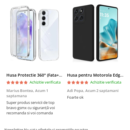
Husa Protectie 360° (Fata+Spate) compatibila Samsung Galaxy A55 5G, Transparanta, Protectie Completa
Husa pentru Motorola Edge 60 Fusion din sIlicon catifelat cu interior din microfibra si protectie la camere - Negru
Achizitie verificata
Achizitie verificata
Marius Bontea,
Acum 1
Adi Popa,
Acum 2 saptamani
F
saptamana
s
Foarte ok
Super produs servicii de top
F
bravo gsmx cu siguranță voi
recomanda si voi comanda
Newsletter
Nu rata ofertele si promotiile noastre