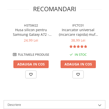
RECOMANDARI
HSTSM22
IFCTC01
Husa silicon pentru
Incarcator universal
In
Samsung Galaxy A72 -
(incarcare rapida) mufa
2
Transparenta
Type-C 20W - Alb
In
24,99 Lei
38,99 Lei
‼️ULTIMELE PRODUSE
IN STOC
ADAUGA IN COS
ADAUGA IN COS
Descriere