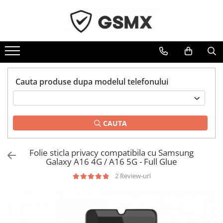
Toate Produsele
Folii de protectie
Folii Samsung
Cauta produse dupa modelul telefonului
Folii Iphone
Folii Xiaomi
Folii Huawei
CAUTA
Folii Motorola
Folii Oppo
Folie sticla privacy compatibila cu Samsung
Folii OnePlus
Galaxy A16 4G / A16 5G - Full Glue
Folii Nokia
2 Review-uri
Folii Blackview
Folii Honor
Folii Realme