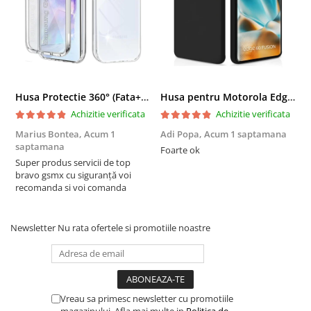
Husa Protectie 360° (Fata+Spate) compatibila Samsung Galaxy A55 5G, Transparanta, Protectie Completa
Husa pentru Motorola Edge 60 Fusion din sIlicon catifelat cu interior din microfibra si protectie la camere - Negru
Achizitie verificata
Achizitie verificata
Marius Bontea,
Acum 1
Adi Popa,
Acum 1 saptamana
F
saptamana
s
Foarte ok
Super produs servicii de top
F
bravo gsmx cu siguranță voi
recomanda si voi comanda
Newsletter
Nu rata ofertele si promotiile noastre
Vreau sa primesc newsletter cu promotiile