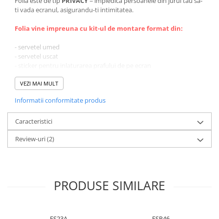
Folia este de tip
PRIVACY
= impiedica persoanele din jurul tau sa-
ti vada ecranul, asigurandu-ti intimitatea.
Folia vine impreuna cu kit-ul de montare format din:
- servetel umed
- servetel uscat
- sticker pentru inlaturarea prafului de pe ecran
VEZI MAI MULT
Informatii conformitate produs
Caracteristici
Review-uri
(2)
PRODUSE SIMILARE
FS23A
FSP46