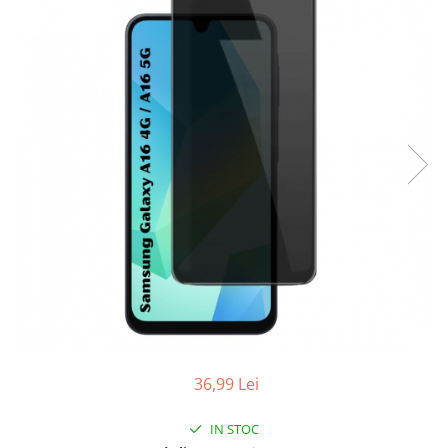
Folii sticla ZTE
Huse Telefoane
Huse Samsung
Huse Iphone
Huse Xiaomi
Huse Huawei
Huse Motorola
Huse Oppo
Huse Nokia
Huse Honor
Huse Realme
Huse Vivo
36,99 Lei
Cabluri & Incarcatoare
Carduri Memorie
IN STOC
Casti Audio