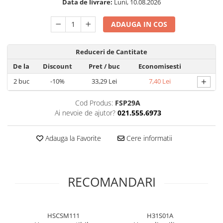
Data de livrare:
Luni, 10.08.2026
Folie silicon
ADAUGA IN COS
Folii Privacy
Pachete Promotionale
Pachete Husă + Folie
Reduceri de Cantitate
Pachete 2 Folii de Sticlă
De la
Discount
Pret
/ buc
Economisesti
+
Produse
2
buc
-10%
33,29 Lei
7,40 Lei
Cod Produs:
FSP29A
Ai nevoie de ajutor?
021.555.6973
Adauga la Favorite
Cere informatii
RECOMANDARI
HSCSM111
H31S01A