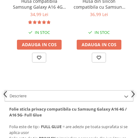
Husa compatibila
Husa din silicon
Samsung Galaxy A16 4G /
compatibila cu Samsung
(
A16 5G din silicon
Galaxy A16, protectie
34,99 Lei
36,99 Lei
catifelat cu interior din
Anti-Soc si design cu
microfibra si protectie la
sclipici - Auriu
camere - Negru
IN STOC
IN STOC
ADAUGA IN COS
ADAUGA IN COS
Descriere
Folie sticla privacy compatibila cu Samsung Galaxy A16 4G /
A16 5G- Full Glue
Folia este de tip:-
FULL GLUE
= are adeziv pe toata suprafata si se
aplica usor