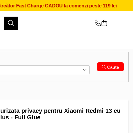
Fast Charge CADOU la comenzi peste 119 lei
⏱️ Livra
Cauta
ecurizata privacy pentru Xiaomi Redmi 13 cu
lus - Full Glue