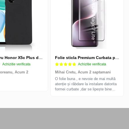
Husa pentru Honor X5c Plus din silicon catifelat cu interior din microfibra si protectie la camere - Negru
Folie sticla Premium Curbata pentru Honor Magic 7 Lite 5G cu Adeziv pe toata suprafata, Protectie Anti-Zgarieturi si Socuri
Achizitie verificata
Achizitie verificata
toreanu,
Acum 2
Mihai Cretu,
Acum 2 saptamani
O folie buna , e nevoie de mai multă
atenție și răbdare la instalare datorita
formei curbate ,dar se lipește bine
,recomand