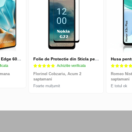
Husa pentru Motorola Edge 60 Fusion din sIlicon catifelat cu interior din microfibra si protectie la camere - Negru
Folie de Protectie din Sticla pentru Nokia G22 cu Kit Montare Inclus, Adeziv pe toata suprafata, Protectie Anti-Zgarieturi si Socuri
ficata
Achizitie verificata
amana
Florinel Cobzariu,
Acum 2
Romeo Nis
saptamani
saptamani
Foarte mulțumit
E totul ok