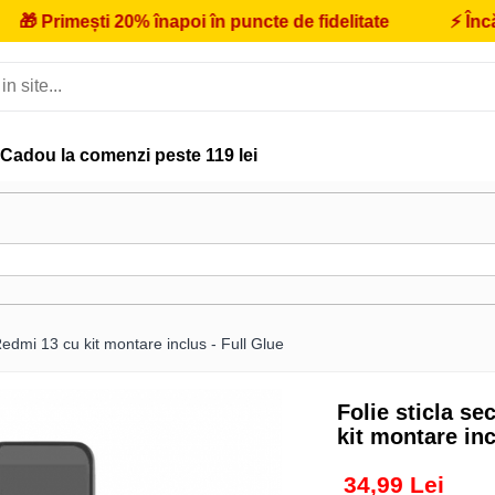
ești 20% înapoi în puncte de fidelitate
⚡
Încărcător 
Cadou la comenzi peste 119 lei
Redmi 13 cu kit montare inclus - Full Glue
Folie sticla s
kit montare inc
34,99 Lei