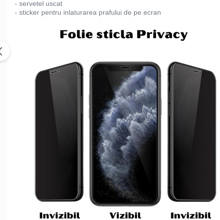
- servetel uscat
- sticker pentru inlaturarea prafului de pe ecran