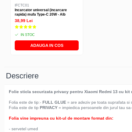
IFCTC01
Incarcator universal (incarcare
rapida) mufa Type-C 20W - Alb
38,99 Lei
IN STOC
ADAUGA IN COS
Descriere
Folie sticla securizata privacy pentru Xiaomi Redmi 13 cu kit 
Folia este de tip:-
FULL GLUE
= are adeziv pe toata suprafata si 
Folia este de tip
PRIVACY
= impiedica persoanele din jurul tau sa-
Folia vine impreuna cu kit-ul de montare format din:
- servetel umed