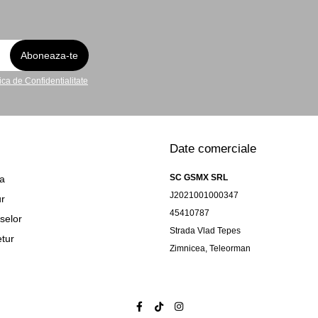
tica de Confidentialitate
Date comerciale
SC GSMX SRL
ta
J2021001000347
ur
45410787
selor
Strada Vlad Tepes
tur
Zimnicea, Teleorman