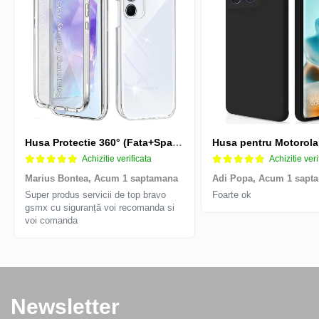
Husa Protectie 360° (Fata+Spate) compatibila Samsung Galaxy A55 5G, Transparanta, Protectie Completa
Achizitie verificata
Achizitie veri
Marius Bontea,
Acum 1 saptamana
Adi Popa,
Acum 1 sapt
Super produs servicii de top bravo
Foarte ok
gsmx cu siguranță voi recomanda si
voi comanda
Newsletter