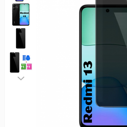
Folii sticla ZTE
Huse Telefoane
Huse Samsung
Huse Iphone
Huse Xiaomi
Huse Huawei
Huse Motorola
Huse Oppo
Huse Nokia
Huse Honor
Huse Realme
Huse Vivo
Cabluri & Incarcatoare
Carduri Memorie
Casti Audio