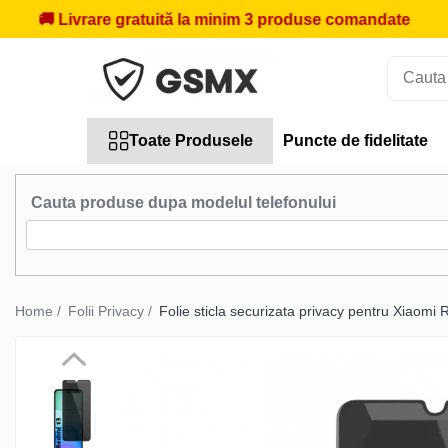
Livrare gratuită la minim 3 produse comandate
🎁
Prim
Toate Produsele
Folii de protectie
Folii Samsung
Toate Produsele
Puncte de fidelitate
Folii Iphone
Folii Xiaomi
Cauta produse dupa modelul telefonului
Folii Huawei
Folii Motorola
Folii Oppo
Home /
Folii Privacy /
Folie sticla securizata privacy pentru Xiaomi 
Folii OnePlus
Folii Nokia
Folii Blackview
Folii Honor
Folii Realme