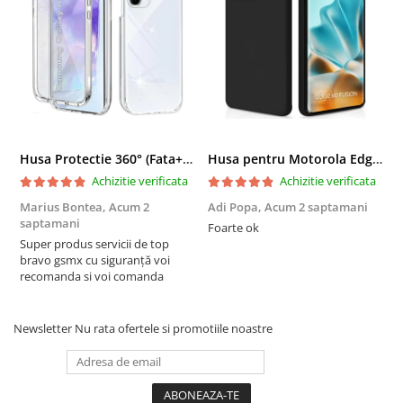
Husa Protectie 360° (Fata+Spate) compatibila Samsung Galaxy A55 5G, Transparanta, Protectie Completa
Husa pentru Motorola Edge 60 Fusion din sIlicon catifelat cu interior din microfibra si protectie la camere - Negru
Achizitie verificata
Achizitie verificata
Marius Bontea,
Acum 2
Adi Popa,
Acum 2 saptamani
F
saptamani
s
Foarte ok
Super produs servicii de top
F
bravo gsmx cu siguranță voi
recomanda si voi comanda
Newsletter
Nu rata ofertele si promotiile noastre