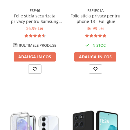
FSP46
FSPIP01A
Folie sticla securizata
Folie sticla privacy pentru
privacy pentru Samsung
Iphone 13 - Full glue
Galaxy A56 5G cu Kit
36,99 Lei
36,99 Lei
Montare Inclus pentru
Aplicare Rapida si Usoara
‼️ULTIMELE PRODUSE
IN STOC
ADAUGA IN COS
ADAUGA IN COS