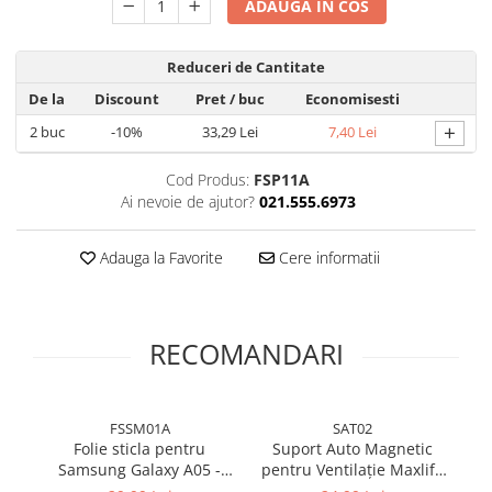
ADAUGA IN COS
Reduceri de Cantitate
De la
Discount
Pret
/ buc
Economisesti
+
2
buc
-10%
33,29 Lei
7,40 Lei
Cod Produs:
FSP11A
Ai nevoie de ajutor?
021.555.6973
Adauga la Favorite
Cere informatii
RECOMANDARI
FSSM01A
SAT02
Folie sticla pentru
Suport Auto Magnetic
Că
Samsung Galaxy A05 -
pentru Ventilație Maxlife
Full glue
MXCH-12 Negru
Au