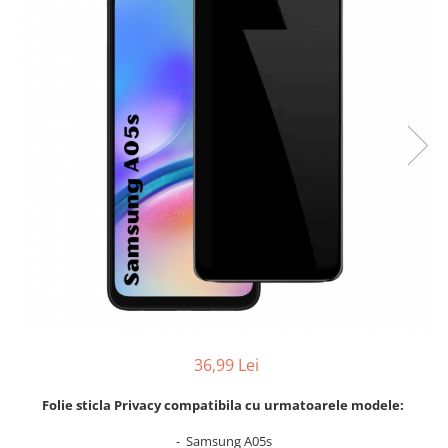
Folii sticla ZTE
Huse Telefoane
Huse Samsung
Huse Iphone
Huse Xiaomi
Huse Huawei
Huse Motorola
Huse Oppo
Huse Nokia
Huse Honor
Huse Realme
Huse Vivo
36,99 Lei
Cabluri & Incarcatoare
Folie sticla Privacy compatibila cu urmatoarele modele:
Carduri Memorie
- Samsung A05s
Casti Audio