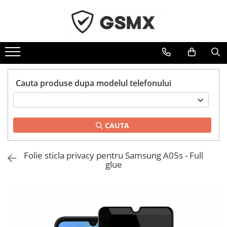
Toate Produsele
Folii de protectie
Folii Samsung
Cauta produse dupa modelul telefonului
Folii Iphone
Folii Xiaomi
Folii Huawei
CAUTA
Folii Motorola
Folii Oppo
Folie sticla privacy pentru Samsung A05s - Full
Folii OnePlus
glue
Folii Nokia
Folii Blackview
Folii Honor
Folii Realme