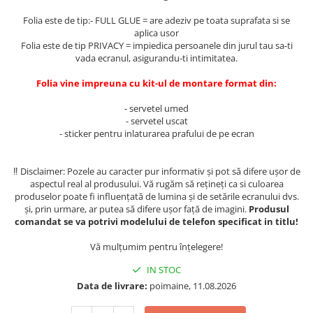
Folie silicon
Folia este de tip:- FULL GLUE = are adeziv pe toata suprafata si se
aplica usor
Folii Privacy
Folia este de tip PRIVACY = impiedica persoanele din jurul tau sa-ti
Pachete Promotionale
vada ecranul, asigurandu-ti intimitatea.
Pachete Husă + Folie
Folia vine impreuna cu kit-ul de montare format din:
Pachete 2 Folii de Sticlă
- servetel umed
Produse
- servetel uscat
- sticker pentru inlaturarea prafului de pe ecran
‼️ Disclaimer: Pozele au caracter pur informativ și pot să difere ușor de
aspectul real al produsului. Vă rugăm să rețineți ca si culoarea
produselor poate fi influențată de lumina și de setările ecranului dvs.
și, prin urmare, ar putea să difere ușor față de imagini.
Produsul
comandat se va potrivi modelului de telefon specificat in titlu!
Vă mulțumim pentru înțelegere!
IN STOC
Data de livrare:
poimaine, 11.08.2026