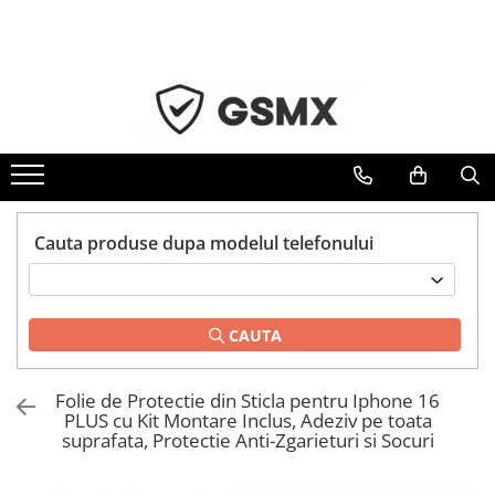
Toate Produsele
Folii de protectie
Folii Samsung
Folii Iphone
Folii Xiaomi
Cauta produse dupa modelul telefonului
Folii Huawei
Folii Motorola
Folii Oppo
CAUTA
Folii OnePlus
Folii Nokia
Folie de Protectie din Sticla pentru Iphone 16
PLUS cu Kit Montare Inclus, Adeziv pe toata
Folii Blackview
suprafata, Protectie Anti-Zgarieturi si Socuri
Folii Honor
Folii Realme