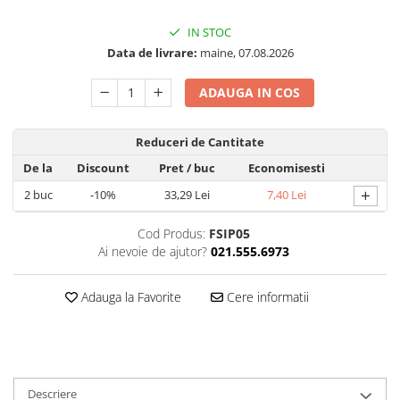
Folie silicon
IN STOC
Folii Privacy
Data de livrare:
maine, 07.08.2026
Pachete Promotionale
Pachete Husă + Folie
ADAUGA IN COS
Pachete 2 Folii de Sticlă
Reduceri de Cantitate
Produse
De la
Discount
Pret
/ buc
Economisesti
+
2
buc
-10%
33,29 Lei
7,40 Lei
Cod Produs:
FSIP05
Ai nevoie de ajutor?
021.555.6973
Adauga la Favorite
Cere informatii
Descriere