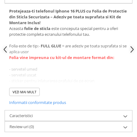
Protejeaza-ti telefonul Iphone 16 PLUS cu Folia de Protectie
din Sticla Securizata – Adeziv pe toata suprafata si Kit de
Montare Inclus!
Aceasta
folie de sticla
este conceputa special pentru a oferi
protectie completa ecranului telefonului tau.
Folia este de tip:-
FULL GLUE
= are adeziv pe toata suprafata si se
aplica usor
Folia vine impreuna cu kit-ul de montare format din:
- servetel umed
- servetel uscat
- sticker pentru inlaturarea prafului de pe ecran
VEZI MAI MULT
Informatii conformitate produs
Caracteristici
Review-uri
(0)