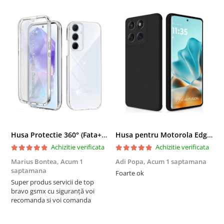
Husa Protectie 360° (Fata+Spate) compatibila Samsung Galaxy A55 5G, Transparanta, Protectie Completa
Husa pentru Motorola Edge 60 Fusion din sIlicon catifelat cu interior din microfibra si protectie la camere - Negru
Achizitie verificata
Achizitie verificata
Marius Bontea,
Acum 1
Adi Popa,
Acum 1 saptamana
F
saptamana
s
Foarte ok
Super produs servicii de top
F
bravo gsmx cu siguranță voi
recomanda si voi comanda