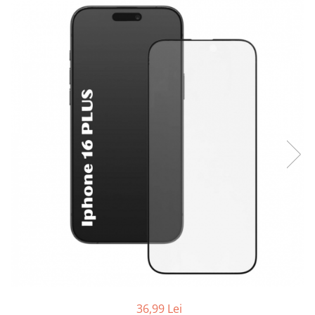
Folii sticla ZTE
Huse Telefoane
Huse Samsung
Huse Iphone
Huse Xiaomi
Huse Huawei
Huse Motorola
Huse Oppo
Huse Nokia
Huse Honor
Huse Realme
Huse Vivo
Cabluri & Incarcatoare
Carduri Memorie
36,99 Lei
Casti Audio