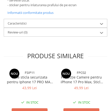
- servetel uscat
- sticker pentru inlaturarea prafului de pe ecran
Informatii conformitate produs
Caracteristici
Review-uri
(0)
PRODUSE SIMILARE
FSIP11
FPC02
NOU
NOU
Folie sticla securizata
Protecție Camere pentru
pentru Iphone 17 PRO MAX
iPhone 17 Pro Max, Sticlă
cu kit de montare inclus -
Securizată Full Cover cu
43,99 Lei
49,99 Lei
Claritate Ultra HD, Adeziv
Ramă Metalică - Cosmic
pe toata suprafata,
Orange
Protectie Anti-Zgarieturi si
IN STOC
IN STOC
Socuri