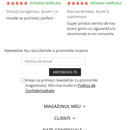
Achizitie verificata
Achizitie verificata
Dănuț Caraghiosu,
Acum 1 zi
Marius Bontea,
Acum 2
A
saptamani
Husele se potrivesc perfect!
F
Super produs servicii de top
bravo gsmx cu siguranță voi
recomanda si voi comanda
Newsletter
Nu rata ofertele si promotiile noastre
Vreau sa primesc newsletter cu promotiile
magazinului. Afla mai multe in
Politica de
Confidentialitate
MAGAZINUL MEU
CLIENTI