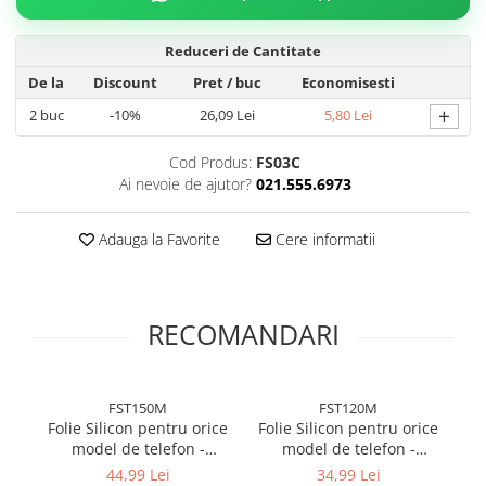
Reduceri de Cantitate
De la
Discount
Pret
/ buc
Economisesti
+
2
buc
-10%
26,09 Lei
5,80 Lei
Cod Produs:
FS03C
Ai nevoie de ajutor?
021.555.6973
Adauga la Favorite
Cere informatii
RECOMANDARI
FST150M
FST120M
Folie Silicon pentru orice
Folie Silicon pentru orice
Fo
model de telefon -
model de telefon -
m
Hydrogel transparent 150
Hydrogel transparent 120
m
44,99 Lei
34,99 Lei