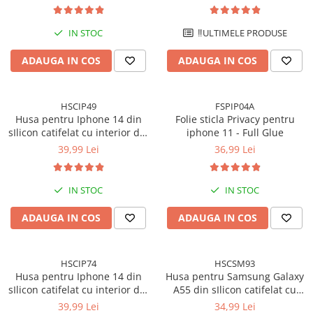
Rezistenta la socuri, Functie
camere - Albastru
de suport, Protectie completa
(fata+spate) - Visiniu
IN STOC
‼️ULTIMELE PRODUSE
ADAUGA IN COS
ADAUGA IN COS
HSCIP49
FSPIP04A
Husa pentru Iphone 14 din
Folie sticla Privacy pentru
sIlicon catifelat cu interior din
iphone 11 - Full Glue
microfibra si protectie la
39,99 Lei
36,99 Lei
camere - Verde inchis
IN STOC
IN STOC
ADAUGA IN COS
ADAUGA IN COS
HSCIP74
HSCSM93
Husa pentru Iphone 14 din
Husa pentru Samsung Galaxy
sIlicon catifelat cu interior din
A55 din sIlicon catifelat cu
microfibra si protectie la
interior din microfibra si
39,99 Lei
34,99 Lei