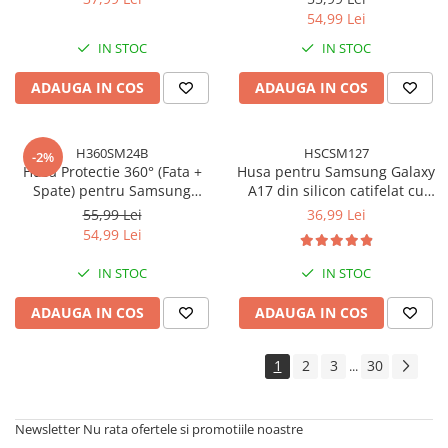
Microfibra si Protectie pentru
cu Margini Negre - Protectie
54,99 Lei
Camere - Negru
Completa
IN STOC
IN STOC
ADAUGA IN COS
ADAUGA IN COS
H360SM24B
HSCSM127
-2%
Husa Protectie 360° (Fata +
Husa pentru Samsung Galaxy
Spate) pentru Samsung
A17 din silicon catifelat cu
Galaxy A56 5G, Transparenta
interior din microfibra si
55,99 Lei
36,99 Lei
cu Margini Mov - Protectie
protectie la camere - Negru
54,99 Lei
Completa
IN STOC
IN STOC
ADAUGA IN COS
ADAUGA IN COS
1
2
3
30
...
Newsletter
Nu rata ofertele si promotiile noastre