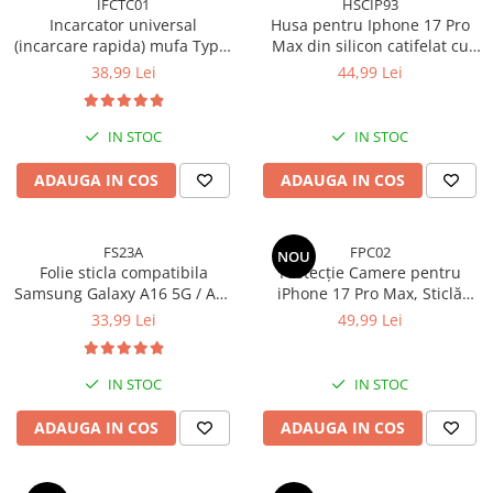
IFCTC01
HSCIP93
Incarcator universal
Husa pentru Iphone 17 Pro
Folie silicon
(incarcare rapida) mufa Type-
Max din silicon catifelat cu
Folii Privacy
C 20W - Alb
interior din microfibra si
38,99 Lei
44,99 Lei
Pachete Promotionale
protectie la camere -
Portocaliu
Pachete Husă + Folie
IN STOC
IN STOC
Pachete 2 Folii de Sticlă
Produse
ADAUGA IN COS
ADAUGA IN COS
FS23A
FPC02
NOU
Folie sticla compatibila
Protecție Camere pentru
Samsung Galaxy A16 5G / A16
iPhone 17 Pro Max, Sticlă
4G - Full glue
Securizată Full Cover cu Ramă
33,99 Lei
49,99 Lei
Metalică - Cosmic Orange
IN STOC
IN STOC
ADAUGA IN COS
ADAUGA IN COS