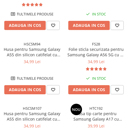
camere - Negru
protectie la camere - Mov
‼️ULTIMELE PRODUSE
IN STOC
ADAUGA IN COS
ADAUGA IN COS
HSCSM94
FS28
Husa pentru Samsung Galaxy
Folie sticla securizata pentru
A55 din sIlicon catifelat cu
Samsung Galaxy A56 5G cu kit
interior din microfibra si
de montare inclus - Claritate
34,99 Lei
34,99 Lei
protectie la camere - Roz
Ultra HD, Adeziv pe toata
suprafata, Protectie Anti-
Zgarieturi si Socuri
‼️ULTIMELE PRODUSE
IN STOC
ADAUGA IN COS
ADAUGA IN COS
HSCSM107
HTC192
NOU
Husa pentru Samsung Galaxy
Husa tip carte pentru
A55 din sIlicon catifelat cu
Samsung Galaxy A17 cu
interior din microfibra si
inchidere magnetica,
34,99 Lei
39,99 Lei