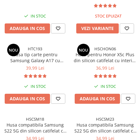
protectie la camere - Negru
Rezistenta la socuri, Functie
de suport, Protectie completa
(fata+spate) - Negru
IN STOC
STOC EPUIZAT
ADAUGA IN COS
VEZI VARIANTE
HTC193
HSCHON06
NOU
NOU
Husa tip carte pentru
Husa pentru Honor X5c Plus
Samsung Galaxy A17 cu
din silicon catifelat cu interior
inchidere magnetica,
din microfibra si protectie la
39,99 Lei
36,99 Lei
Rezistenta la socuri, Functie
camere - Negru
de suport, Protectie completa
(fata+spate) - Visiniu
IN STOC
IN STOC
ADAUGA IN COS
ADAUGA IN COS
HSCSM18
HSCSM23
Husa compatibila Samsung
Husa compatibila Samsung
S22 5G din sIlicon catifelat cu
S22 5G din sIlicon catifelat cu
interior din microfibra si
interior din microfibra si
34,99 Lei
34,99 Lei