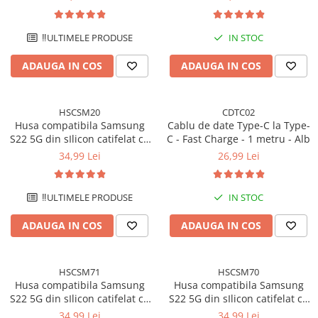
protectie la camere - Negru
protectie la camere - Albastru
‼️ULTIMELE PRODUSE
IN STOC
ADAUGA IN COS
ADAUGA IN COS
HSCSM20
CDTC02
Husa compatibila Samsung
Cablu de date Type-C la Type-
S22 5G din sIlicon catifelat cu
C - Fast Charge - 1 metru - Alb
interior din microfibra si
34,99 Lei
26,99 Lei
protectie la camere - Turcoaz
‼️ULTIMELE PRODUSE
IN STOC
ADAUGA IN COS
ADAUGA IN COS
HSCSM71
HSCSM70
Husa compatibila Samsung
Husa compatibila Samsung
S22 5G din sIlicon catifelat cu
S22 5G din sIlicon catifelat cu
interior din microfibra si
interior din microfibra si
34,99 Lei
34,99 Lei