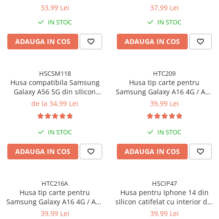
montare inclus - Claritate
4G / A17 5G cu Kit Montare
33,99 Lei
37,99 Lei
Ultra HD, Adeziv pe toata
Inclus pentru Aplicare Rapida
IN STOC
IN STOC
suprafata, Protectie Anti-
si Usoara
Zgarieturi si Socuri
ADAUGA IN COS
ADAUGA IN COS
HSCSM118
HTC209
Husa compatibila Samsung
Husa tip carte pentru
Galaxy A56 5G din sIlicon
Samsung Galaxy A16 4G / A16
catifelat cu interior din
5G cu inchidere magnetica,
de la 34,99 Lei
39,99 Lei
microfibra si protectie la
Rezistenta la socuri, Functie
camere - Roz Neon
de suport, Protectie completa
(fata+spate) - Negru
IN STOC
IN STOC
ADAUGA IN COS
ADAUGA IN COS
HTC216A
HSCIP47
Husa tip carte pentru
Husa pentru Iphone 14 din
Samsung Galaxy A16 4G / A16
sIlicon catifelat cu interior din
5G cu inchidere magnetica,
microfibra si protectie la
39,99 Lei
39,99 Lei