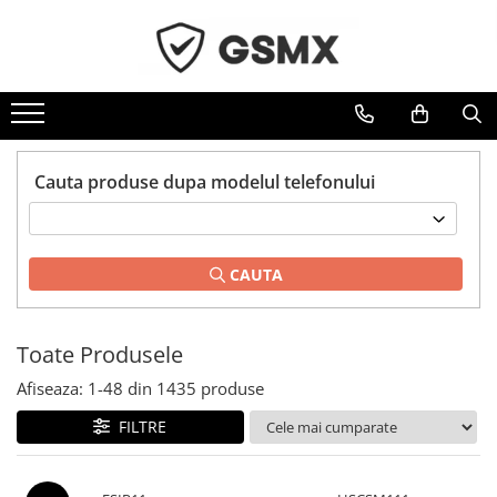
Toate Produsele
Folii de protectie
Folii Samsung
Cauta produse dupa modelul telefonului
Folii Iphone
Folii Xiaomi
Folii Huawei
CAUTA
Folii Motorola
Folii Oppo
Toate Produsele
Folii OnePlus
Afiseaza:
1-
48
din
1435
produse
Folii Nokia
Folii Blackview
FILTRE
Folii Honor
Folii Realme