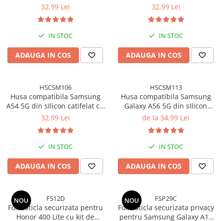
interior din microfibra si
catifelat cu interior din
32,99 Lei
32,99 Lei
protectie la camere - Verde
microfibra si protectie la
inchis
camere - Negru
IN STOC
IN STOC
ADAUGA IN COS
ADAUGA IN COS
HSCSM106
HSCSM113
Husa compatibila Samsung
Husa compatibila Samsung
A54 5G din sIlicon catifelat cu
Galaxy A56 5G din sIlicon
interior din microfibra si
catifelat cu interior din
32,99 Lei
de la 34,99 Lei
protectie la camere - Mov
microfibra si protectie la
camere - Negru
IN STOC
IN STOC
ADAUGA IN COS
ADAUGA IN COS
FS12D
FSP29C
NOU
NOU
Folie sticla securizata pentru
Folie sticla securizata privacy
Honor 400 Lite cu kit de
pentru Samsung Galaxy A17