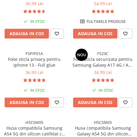
5G cu Kit Montare Inclus
Galaxy A16, Transparenta cu
36,99 Lei
54,99 Lei
pentru Aplicare Rapida si
Margini Negre - Protectie
Usoara
Completa
IN STOC
‼️ULTIMELE PRODUSE
ADAUGA IN COS
ADAUGA IN COS
FSPIP01A
FS23C
NOU
Folie sticla privacy pentru
Folie sticla securizata pentru
Iphone 13 - Full glue
Samsung Galaxy A17 4G / A17
5G cu kit de montare inclus -
36,99 Lei
34,99 Lei
Claritate Ultra HD, Adeziv pe
toata suprafata, Protectie
Anti-Zgarieturi si Socuri
IN STOC
IN STOC
ADAUGA IN COS
ADAUGA IN COS
HSCSM05
HSCSM03
Husa compatibila Samsung
Husa compatibila Samsung
A54 5G din sIlicon catifelat cu
Galaxy A54 5G din sIlicon