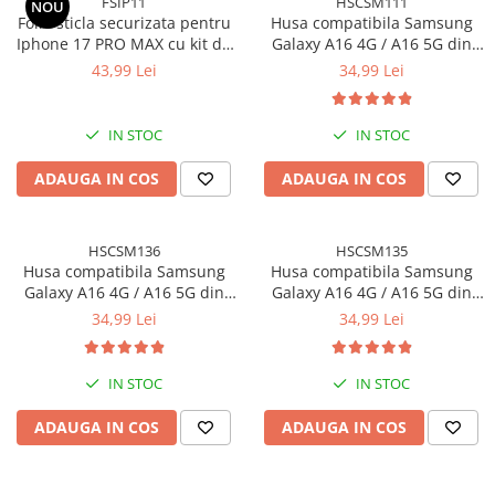
FSIP11
HSCSM111
NOU
Folie sticla securizata pentru
Husa compatibila Samsung
Folii sticla ZTE
Iphone 17 PRO MAX cu kit de
Galaxy A16 4G / A16 5G din
Huse Telefoane
montare inclus - Claritate
silicon catifelat cu interior din
43,99 Lei
34,99 Lei
Ultra HD, Adeziv pe toata
microfibra si protectie la
Huse Samsung
suprafata, Protectie Anti-
camere - Negru
Huse Iphone
Zgarieturi si Socuri
IN STOC
IN STOC
Huse Xiaomi
ADAUGA IN COS
ADAUGA IN COS
Huse Huawei
Huse Motorola
HSCSM136
HSCSM135
Huse Oppo
Husa compatibila Samsung
Husa compatibila Samsung
Galaxy A16 4G / A16 5G din
Galaxy A16 4G / A16 5G din
Huse Nokia
silicon catifelat cu interior din
silicon catifelat cu interior din
34,99 Lei
34,99 Lei
Huse Honor
microfibra si protectie la
microfibra si protectie la
camere - Mov
camere - Roz
Huse Realme
IN STOC
IN STOC
Huse Vivo
ADAUGA IN COS
ADAUGA IN COS
Cabluri & Incarcatoare
Carduri Memorie
Casti Audio