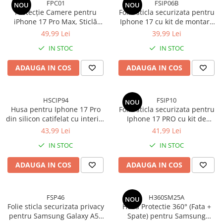
FPC01
FSIP06B
NOU
NOU
Protecție Camere pentru
Folie sticla securizata pentru
iPhone 17 Pro Max, Sticlă
Iphone 17 cu kit de montare
Securizată Full Cover cu Ramă
inclus - Claritate Ultra HD,
49,99 Lei
39,99 Lei
Metalică - Deep Blue
Adeziv pe toata suprafata,
IN STOC
IN STOC
Protectie Anti-Zgarieturi si
Socuri
ADAUGA IN COS
ADAUGA IN COS
HSCIP94
FSIP10
NOU
Husa pentru Iphone 17 Pro
Folie sticla securizata pentru
din silicon catifelat cu interior
Iphone 17 PRO cu kit de
din microfibra si protectie la
montare inclus - Claritate
43,99 Lei
41,99 Lei
camere - Portocaliu
Ultra HD, Adeziv pe toata
IN STOC
IN STOC
suprafata, Protectie Anti-
Zgarieturi si Socuri
ADAUGA IN COS
ADAUGA IN COS
FSP46
H360SM25A
NOU
Folie sticla securizata privacy
Husa Protectie 360° (Fata +
pentru Samsung Galaxy A56
Spate) pentru Samsung