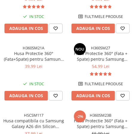
protectie la camere - Verde
protectie la camere - Mov Lila
inchis
IN STOC
‼️ULTIMELE PRODUSE
ADAUGA IN COS
ADAUGA IN COS
H360SM21A
H360SM27
NOU
Husa Protectie 360°
Husa Protectie 360° (Fata +
(Fata+Spate) pentru Samsung
Spate) pentru Samsung
Galaxy A06, Transparanta,
Galaxy A57 5G, Transparenta
39,99 Lei
54,99 Lei
Protectie Completa
cu Margini Negre - Protectie
Completa
IN STOC
‼️ULTIMELE PRODUSE
ADAUGA IN COS
ADAUGA IN COS
HSCSM117
H360SM23B
-2%
Husa compatibila cu Samsung
Husa Protectie 360° (Fata +
Galaxy A26 din Silicon
Spate) pentru Samsung
Catifelat cu Interior din
Galaxy A56 5G, Transparenta
37,99 Lei
55,99 Lei