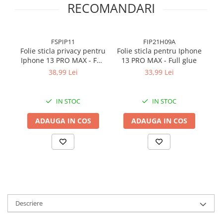
RECOMANDARI
FSPIP11
FIP21H09A
Folie sticla privacy pentru
Folie sticla pentru Iphone
Iphone 13 PRO MAX - Full
13 PRO MAX - Full glue
(
glue
38,99 Lei
33,99 Lei
IN STOC
IN STOC
ADAUGA IN COS
ADAUGA IN COS
Descriere