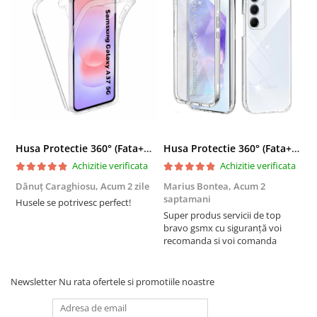
Husa Protectie 360° (Fata+Spate) compatibila Samsung Galaxy A37 5G, Transparanta, Protectie Completa
Husa Protectie 360° (Fata+Spate) compatibila Samsung Galaxy A55 5G, Transparanta, Protectie Completa
Achizitie verificata
Achizitie verificata
Dănuț Caraghiosu,
Acum 2 zile
Marius Bontea,
Acum 2
A
saptamani
Husele se potrivesc perfect!
F
Super produs servicii de top
bravo gsmx cu siguranță voi
recomanda si voi comanda
Newsletter
Nu rata ofertele si promotiile noastre