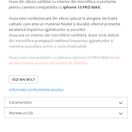
Husa din silicon catifelat cu interior din microfibra si protectie
pentru camere compatibilia cu
Iphone 13 PRO MAX.
Husa este confecționată din silicon placut la atingere, de înaltă
calitate, care este un material flexibil și durabil, oferind protecție
excelentă împotriva zgârieturilor și șocurilor.
Husa are un interior din microfibră catifelată. Acest strat delicat
din microfibra protejează telefonul împotriva zgârieturilor și
menține suprafața sa într-o stare impecabilă.
Husa este compatibila cu Iphone Iphone 13 PRO MAX si
nu
se potriveste pentru alt model de telefon.
Caracteristici:
VEZI MAI MULT
✅protectie completa
Informatii conformitate produs
✅decupaje precise
✅faciliteaza incarcarea wierless
✅marginile reliefate nu permit atingerea camerei sau a ecranului
Caracteristici
de suprafetele plane.
Review-uri
(0)
✅se curata usor, materialul din care este confectionata fiind
rezistent la apa.
✅previne alunecarea