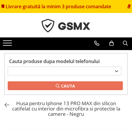
are gratuită la minim 3 produse comandate
🎁
Primeșt
Folii de protectie
Huse Telefoane
Pachete Promotionale
Folii Samsung
Huse Samsung
Pachete Husă + Folie
Folii Iphone
Huse Iphone
Pachete 2 Folii de Sticlă
Folii Xiaomi
Huse Xiaomi
Folii Huawei
Huse Huawei
Cauta produse dupa modelul telefonului
Folii Motorola
Huse Motorola
Folii Oppo
Huse Oppo
Folii OnePlus
Huse Nokia
CAUTA
Folii Nokia
Huse Honor
Folii Blackview
Huse Realme
Husa pentru Iphone 13 PRO MAX din sIlicon
catifelat cu interior din microfibra si protectie la
Folii Honor
Huse Vivo
camere - Negru
Folii Realme
Folii sticla ZTE