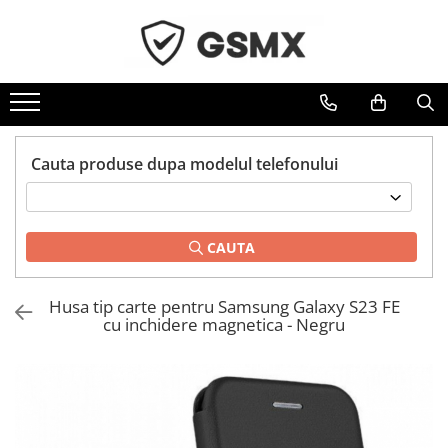
Toate Produsele
Folii de protectie
Folii Samsung
Cauta produse dupa modelul telefonului
Folii Iphone
Folii Xiaomi
Folii Huawei
CAUTA
Folii Motorola
Folii Oppo
Husa tip carte pentru Samsung Galaxy S23 FE
Folii OnePlus
cu inchidere magnetica - Negru
Folii Nokia
Folii Blackview
Folii Honor
Folii Realme