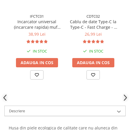
IFCTC01
CDTC02
Incarcator universal
Cablu de date Type-C la
(incarcare rapida) mufa
Type-C - Fast Charge - 1
Sa
Type-C 20W - Alb
metru - Alb
38,99 Lei
26,99 Lei
IN STOC
IN STOC
ADAUGA IN COS
ADAUGA IN COS
Descriere
Husa din piele ecologica de calitate care nu aluneca din