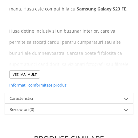
mana. Husa este compatibila cu
Samsung Galaxy S23 FE.
Husa detine inclusiv si un buzunar interior, care va
permite sa stocați cardul pentru cumparaturi sau alte
bunuri ale dumneavoastra. Carcasa poate fi folosita ca
suport atunci cand doriti sa vizionati fotografii sau filmele
VEZI MAI MULT
dumneavoastra preferate.
Informatii conformitate produs
Husa este compatibila cu Samsung Galaxy S23 FE si
nu
Caracteristici
se potriveste pentru alt model de telefon.
Review-uri
(0)
Caracteristici: