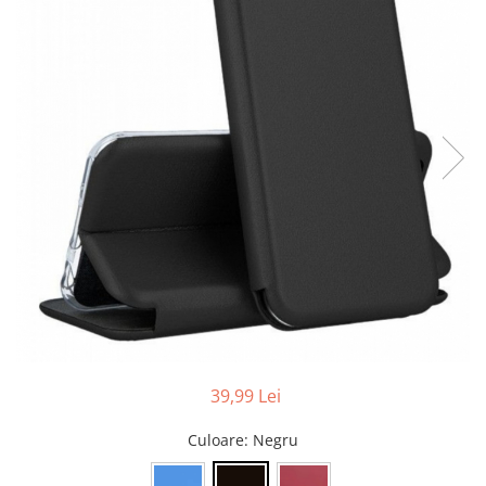
Folii sticla ZTE
Huse Telefoane
Huse Samsung
Huse Iphone
Huse Xiaomi
Huse Huawei
Huse Motorola
Huse Oppo
Huse Nokia
Huse Honor
Huse Realme
Huse Vivo
39,99 Lei
Cabluri & Incarcatoare
Culoare
: Negru
Carduri Memorie
Casti Audio