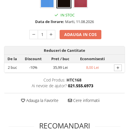
Folie silicon
Folii Privacy
IN STOC
Pachete Promotionale
Data de livrare:
Marti, 11.08.2026
Pachete Husă + Folie
ADAUGA IN COS
Pachete 2 Folii de Sticlă
Produse
Reduceri de Cantitate
De la
Discount
Pret
/ buc
Economisesti
+
2
buc
-10%
35,99 Lei
8,00 Lei
Cod Produs:
HTC168
Ai nevoie de ajutor?
021.555.6973
Adauga la Favorite
Cere informatii
RECOMANDARI