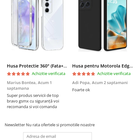
Husa Protectie 360° (Fata+Spate) compatibila Samsung Galaxy A55 5G, Transparanta, Protectie Completa
Husa pentru Motorola Edge 60 Fusion din sIlicon catifelat cu interior din microfibra si protectie la camere - Negru
Achizitie verificata
Achizitie verificata
Marius Bontea,
Acum 1
Adi Popa,
Acum 2 saptamani
F
saptamana
s
Foarte ok
Super produs servicii de top
F
bravo gsmx cu siguranță voi
recomanda si voi comanda
Newsletter
Nu rata ofertele si promotiile noastre