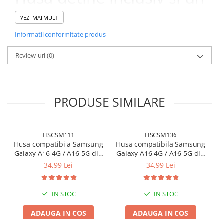
buzunar interior, care va
VEZI MAI MULT
permite sa stocați cardul
Informatii conformitate produs
pentru cumparaturi sau
Review-uri
(0)
alte bunuri ale
dumneavoastra. Carcasa
poate fi folosita ca
PRODUSE SIMILARE
suport atunci cand doriti
sa vizionati fotografii sau
HSCSM111
HSCSM136
Husa compatibila Samsung
Husa compatibila Samsung
filmele dumneavoastra
Galaxy A16 4G / A16 5G din
Galaxy A16 4G / A16 5G din
silicon catifelat cu interior
silicon catifelat cu interior
34,99 Lei
34,99 Lei
preferate.
din microfibra si protectie
din microfibra si protectie
la camere - Negru
la camere - Mov
IN STOC
IN STOC
Husa este compatibila
ADAUGA IN COS
ADAUGA IN COS