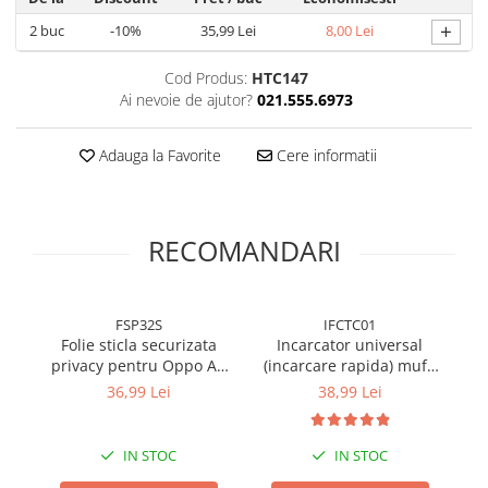
+
2
buc
-10%
35,99 Lei
8,00 Lei
Cod Produs:
HTC147
Ai nevoie de ajutor?
021.555.6973
Adauga la Favorite
Cere informatii
RECOMANDARI
FSP32S
IFCTC01
Folie sticla securizata
Incarcator universal
privacy pentru Oppo A5
(incarcare rapida) mufa
pe
PRO 4G / A5 PRO 5G cu
Type-C 20W - Alb
36,99 Lei
38,99 Lei
Kit Montare Inclus pentru
Aplicare Rapida si Usoara
IN STOC
IN STOC