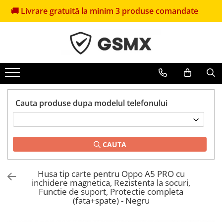
rare gratuită la minim 3 produse comandate
🎁
Prime
Folii de protectie
Huse Telefoane
Pachete Promotionale
Folii Samsung
Huse Samsung
Pachete Husă + Folie
Folii Iphone
Huse Iphone
Pachete 2 Folii de Sticlă
Folii Xiaomi
Huse Xiaomi
Folii Huawei
Huse Huawei
Cauta produse dupa modelul telefonului
Folii Motorola
Huse Motorola
Folii Oppo
Huse Oppo
Folii OnePlus
Huse Nokia
CAUTA
Folii Nokia
Huse Honor
Folii Blackview
Huse Realme
Husa tip carte pentru Oppo A5 PRO cu
inchidere magnetica, Rezistenta la socuri,
Folii Honor
Huse Vivo
Functie de suport, Protectie completa
(fata+spate) - Negru
Folii Realme
Folii sticla ZTE