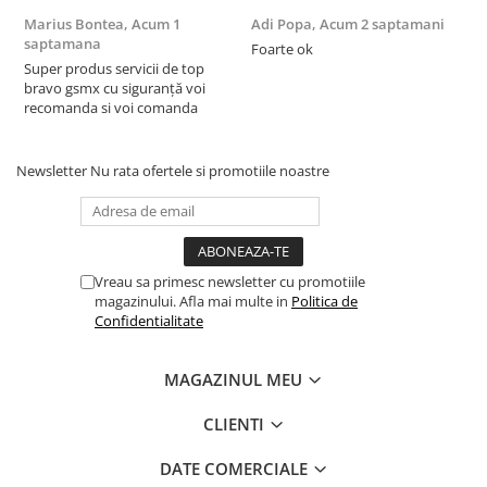
Marius Bontea,
✅Functie de suport:
Acum 1
Adi Popa,
Acum 2 saptamani
F
saptamana
s
Foarte ok
mentine telefonul sa poti
Super produs servicii de top
F
bravo gsmx cu siguranță voi
viziona filme si
recomanda si voi comanda
videoclipuri fara efort
Newsletter
Nu rata ofertele si promotiile noastre
✅Se curata usor
Husa de protectie Tip
Vreau sa primesc newsletter cu promotiile
carte cu Suport card,
magazinului. Afla mai multe in
Politica de
Confidentialitate
Functie de Stand si
Inchidere Magnetica,
MAGAZINUL MEU
Protectie completa
CLIENTI
(fata+spate / 360)
DATE COMERCIALE