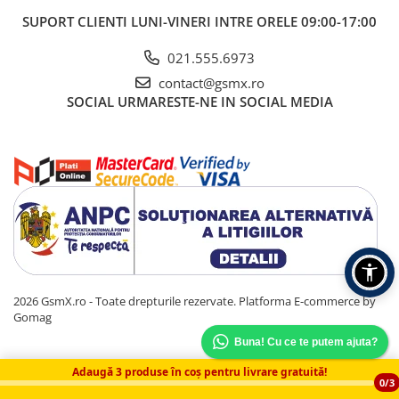
SUPORT CLIENTI
LUNI-VINERI INTRE ORELE 09:00-17:00
021.555.6973
contact@gsmx.ro
SOCIAL
URMARESTE-NE IN SOCIAL MEDIA
2026 GsmX.ro - Toate drepturile rezervate.
Platforma E-commerce by
Gomag
Buna! Cu ce te putem ajuta?
Adaugă 3 produse în coș pentru livrare gratuită!
0/3
‼️ Disclaimer: Pozele au caracter pur informativ și pot să difere