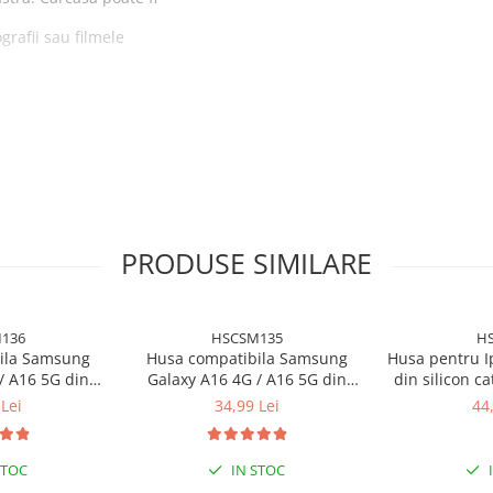
grafii sau filmele
triveste pentru alt model
PRODUSE SIMILARE
136
HSCSM135
HS
ila Samsung
Husa compatibila Samsung
Husa pentru I
/ A16 5G din
Galaxy A16 4G / A16 5G din
din silicon ca
+ spate)
cu interior din
silicon catifelat cu interior din
din microfibr
Lei
34,99 Lei
44
protectie la
microfibra si protectie la
camere -
- Mov
camere - Roz
STOC
IN STOC