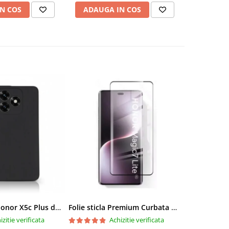
N COS
ADAUGA IN COS
ADAUG
Husa pentru Honor X5c Plus din silicon catifelat cu interior din microfibra si protectie la camere - Negru
Folie sticla Premium Curbata pentru Honor Magic 7 Lite 5G cu Adeziv pe toata suprafata, Protectie Anti-Zgarieturi si Socuri
izitie verificata
Achizitie verificata