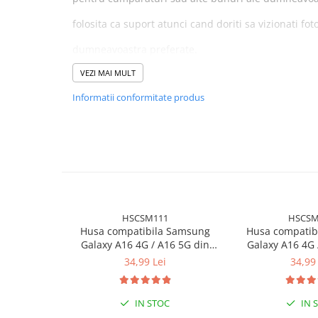
folosita ca suport atunci cand doriti sa vizionati foto
dumneavoastra preferate.
VEZI MAI MULT
Informatii conformitate produs
Husa este compatibila cu Motorola E22 si
nu se po
de telefon.
Caracteristici:
HSCSM111
HSCSM
Husa compatibila Samsung
Husa compatib
Galaxy A16 4G / A16 5G din
Galaxy A16 4G 
✅Protectie completa (protectie 360 / protectie fata 
silicon catifelat cu interior din
silicon catifelat 
34,99 Lei
34,99 
microfibra si protectie la
microfibra si 
✅Rezistenta la socuri
camere - Negru
camere 
IN STOC
IN 
✅Decupaje precise