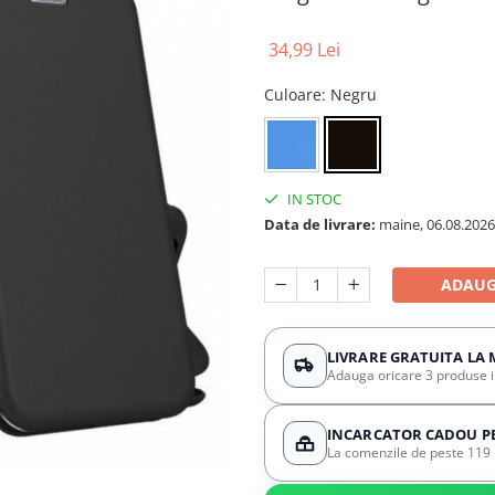
34,99 Lei
Culoare
: Negru
IN STOC
Data de livrare:
maine, 06.08.2026
ADAUG
LIVRARE GRATUITA LA 
Adauga oricare 3 produse in 
INCARCATOR CADOU PES
La comenzile de peste 119 l