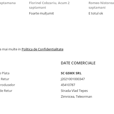
saptamana
Florinel Cobzariu,
Acum 2
Romeo Nistore
p carte cu
saptamani
saptamani
Foarte mulțumit
E totul ok
de Stand si
 Protectie
 / 360)
la mai multe in
Politica de Confidentialitate
DATE COMERCIALE
 Plata
SC GSMX SRL
e Retur
J2021001000347
Produselor
45410787
de Retur
Strada Vlad Tepes
Zimnicea, Teleorman