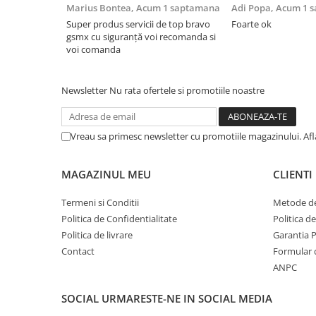
Marius Bontea,
Acum 1 saptamana
Adi Popa,
Acum 1 
Husa de protectie Ti
Super produs servicii de top bravo
Foarte ok
gsmx cu siguranță voi recomanda si
Suport card, Functie 
voi comanda
Inchidere Magnetica,
completa (fata+spate
Newsletter
Nu rata ofertele si promotiile noastre
Vreau sa primesc newsletter cu promotiile magazinului. Af
MAGAZINUL MEU
CLIENTI
Termeni si Conditii
Metode de
Politica de Confidentialitate
Politica d
Politica de livrare
Garantia 
Contact
Formular 
ANPC
SOCIAL
URMARESTE-NE IN SOCIAL MEDIA