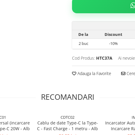
De la
Discount
2
buc
-10%
Cod Produs:
HTC37A
Ai nevoie
Adauga la Favorite
Cere 
RECOMANDARI
C01
CDTC02
I
rsal (incarcare
Cablu de date Type-C la Type-
Incarcator Au
pe-C 20W - Alb
C - Fast Charge - 1 metru - Alb
Incarcare R