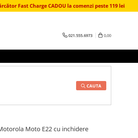
 Fast Charge CADOU la comenzi peste 119 lei
⏱️ Liv
021.555.6973
0,00
CAUTA
 Motorola Moto E22 cu inchidere