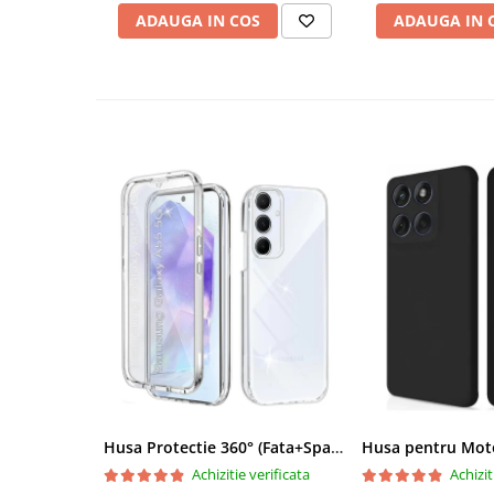
✅Buzunar interior pentru carduri
ADAUGA IN COS
ADAUGA IN 
✅Functie de suport: mentine telefonul sa poti vizion
efort
✅Se curata usor
‼️ Disclaimer: Pozele au caracter pur informativ și p
real al produsului. Vă rugăm să rețineți ca si culoa
influențată de lumina și de setările ecranului dvs. 
difere ușor față de imagini.
Produsul comandat se 
telefon specificat in titlu!
Husa Protectie 360° (Fata+Spate) compatibila Samsung Galaxy A55 5G, Transparanta, Protectie Completa
Vă mulțumim pentru înțelegere!
Achizitie verificata
Achizit