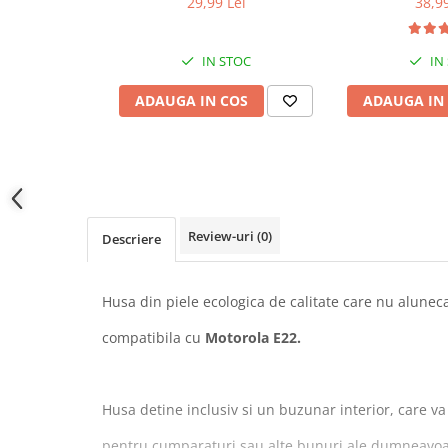
29,99 Lei
38,99
IN STOC
IN
ADAUGA IN COS
ADAUGA IN
Review-uri
(0)
Descriere
Husa din piele ecologica de calitate care nu alune
compatibila cu
Motorola E22.
Husa detine inclusiv si un buzunar interior, care va
pentru cumparaturi sau alte bunuri ale dumneavoas