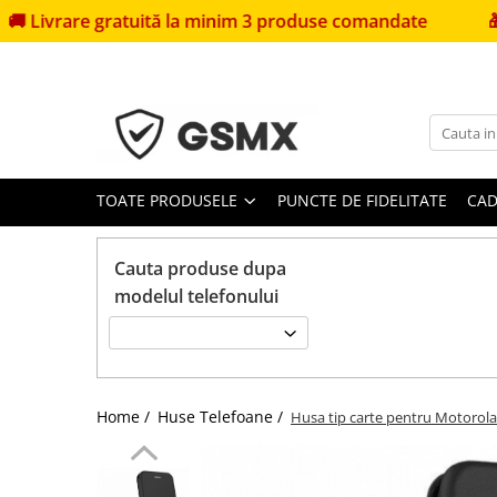
rare gratuită la minim 3 produse comandate
🎁
Primeș
Toate Produsele
Folii de protectie
Folii Samsung
Folii Iphone
TOATE PRODUSELE
PUNCTE DE FIDELITATE
CAD
Folii Xiaomi
Folii Huawei
Cauta produse dupa
Folii Motorola
modelul telefonului
Folii Oppo
Folii OnePlus
Folii Nokia
Home /
Huse Telefoane /
Husa tip carte pentru Motorola
Folii Blackview
Folii Honor
Folii Realme