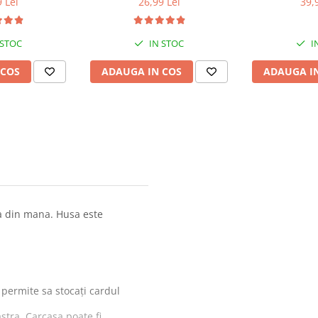
 Lei
26,99 Lei
39,
 STOC
IN STOC
I
 COS
ADAUGA IN COS
ADAUGA I
ca din mana. Husa este
 permite sa stocați cardul
tra. Carcasa poate fi