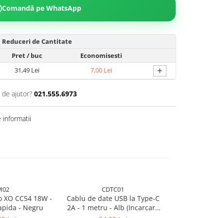
Comandă pe WhatsApp
Reduceri de Cantitate
Pret
/ buc
Economisesti
+
31,49 Lei
7,00 Lei
 de ajutor?
021.555.6973
informatii
M02
CDTC01
-23%
to XO CC54 18W -
Cablu de date USB la Type-C
Casti audio c
apida - Negru
2A - 1 metru - Alb (Incarcare
mufă jack 3
Rapida)
N