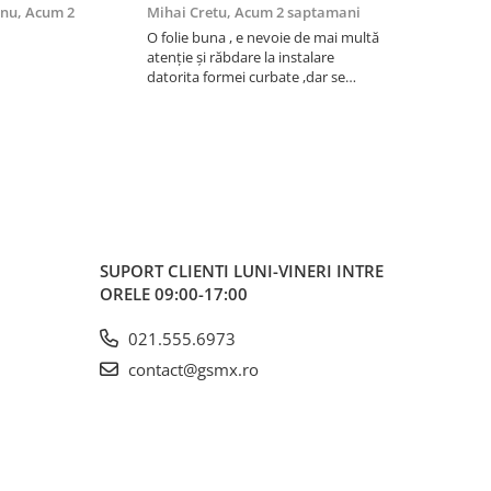
anu,
Acum 2
Mihai Cretu,
Acum 2 saptamani
Ovidiu Babe
O folie buna , e nevoie de mai multă
Foarte mulțu
atenție și răbdare la instalare
datorita formei curbate ,dar se
lipește bine ,recomand
SUPORT CLIENTI
LUNI-VINERI INTRE
ORELE 09:00-17:00
021.555.6973
contact@gsmx.ro