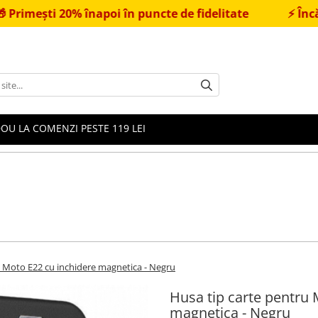
ti 20% înapoi în puncte de fidelitate
⚡
Încărcător
OU LA COMENZI PESTE 119 LEI
 Moto E22 cu inchidere magnetica - Negru
Husa tip carte pentru
magnetica - Negru