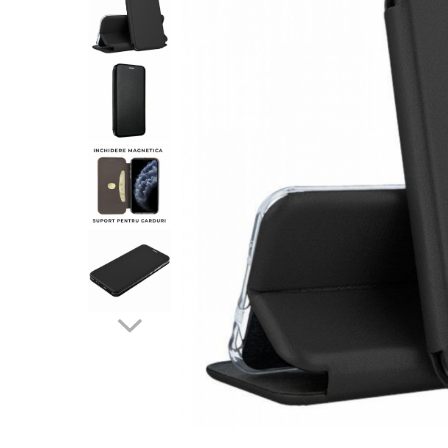
Folii sticla ZTE
Huse Telefoane
Huse Samsung
Huse Iphone
Huse Xiaomi
Huse Huawei
Huse Motorola
Huse Oppo
Huse Nokia
Huse Honor
Huse Realme
Huse Vivo
Cabluri & Incarcatoare
Carduri Memorie
Casti Audio