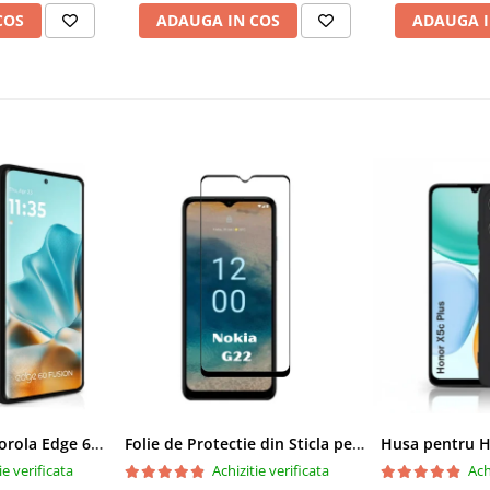
COS
ADAUGA IN COS
ADAUGA I
a filme si videoclipuri fara
ot să difere ușor de aspectul
rea produselor poate fi
și, prin urmare, ar putea să
va potrivi modelului de
Husa pentru Motorola Edge 60 Fusion din sIlicon catifelat cu interior din microfibra si protectie la camere - Negru
Folie de Protectie din Sticla pentru Nokia G22 cu Kit Montare Inclus, Adeziv pe toata suprafata, Protectie Anti-Zgarieturi si Socuri
ie verificata
Achizitie verificata
Ach