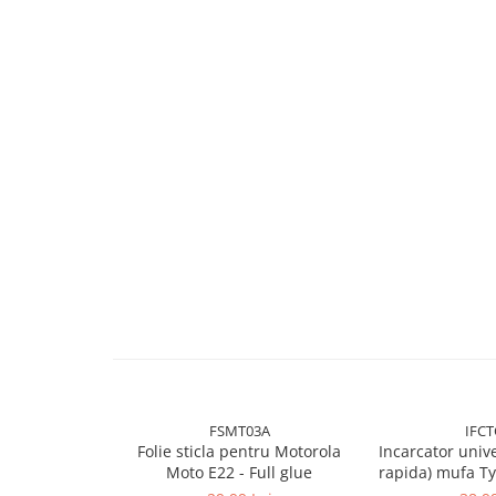
Folie silicon
Folii Privacy
Pachete Promotionale
Pachete Husă + Folie
Pachete 2 Folii de Sticlă
Produse
FSMT03A
IFCT
Folie sticla pentru Motorola
Incarcator unive
Moto E22 - Full glue
rapida) mufa Ty