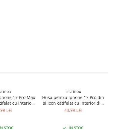
CIP93
HSCIP94
phone 17 Pro Max
Husa pentru Iphone 17 Pro din
Husa tip c
tifelat cu interior
silicon catifelat cu interior din
Galaxy A
a si protectie la
microfibra si protectie la
inchi
,99 Lei
43,99 Lei
 Portocaliu
camere - Portocaliu
Rezistenta 
suport, 
(fata+
IN STOC
IN STOC