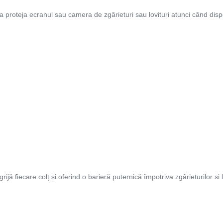
 proteja ecranul sau camera de zgârieturi sau lovituri atunci când dispo
jă fiecare colț și oferind o barieră puternică împotriva zgârieturilor si lo