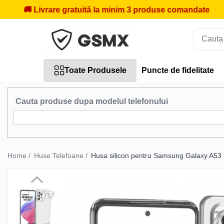
ivrare gratuită la minim 3 produse comandate
🎁
Prim
Toate Produsele
Folii de protectie
Folii Samsung
Toate Produsele
Puncte de fidelitate
Folii Iphone
Folii Xiaomi
Cauta produse dupa modelul telefonului
Folii Huawei
Folii Motorola
Folii Oppo
Home /
Huse Telefoane /
Husa silicon pentru Samsung Galaxy A53
Folii OnePlus
Folii Nokia
Folii Blackview
Folii Honor
Folii Realme