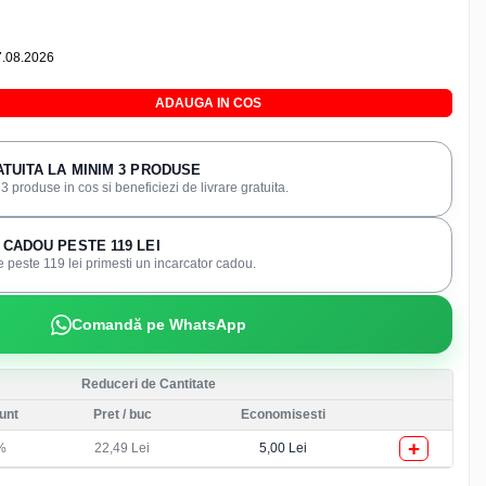
7.08.2026
ADAUGA IN COS
TUITA LA MINIM 3 PRODUSE
 produse in cos si beneficiezi de livrare gratuita.
CADOU PESTE 119 LEI
 peste 119 lei primesti un incarcator cadou.
Comandă pe WhatsApp
Reduceri de Cantitate
unt
Pret
/ buc
Economisesti
+
%
22,49 Lei
5,00 Lei