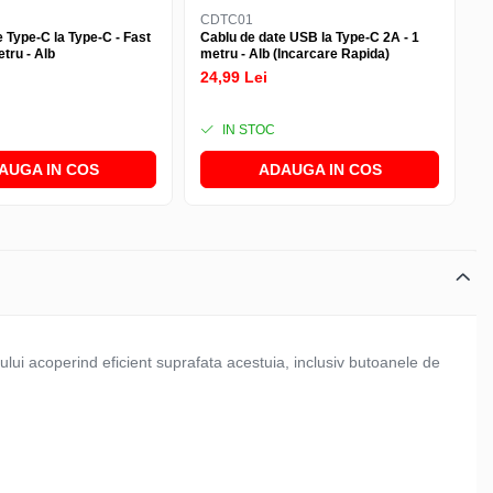
CDTC01
 Type-C la Type-C - Fast
Cablu de date USB la Type-C 2A - 1
tru - Alb
metru - Alb (Incarcare Rapida)
24,99 Lei
IN STOC
AUGA IN COS
ADAUGA IN COS
lui acoperind eficient suprafata acestuia, inclusiv butoanele de