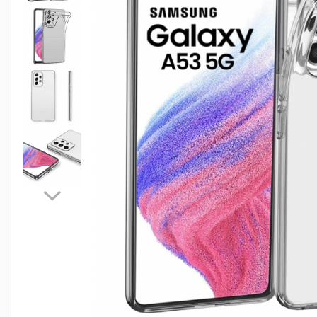
Folii sticla ZTE
Huse Telefoane
Huse Samsung
Huse Iphone
Huse Xiaomi
Huse Huawei
Huse Motorola
Huse Oppo
Huse Nokia
Huse Honor
Huse Realme
Huse Vivo
Cabluri & Incarcatoare
Carduri Memorie
Casti Audio