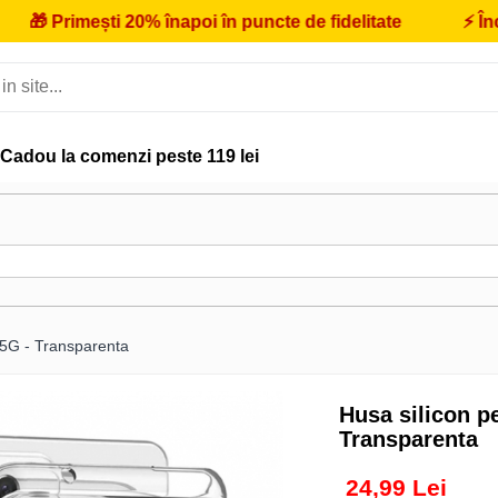
ești 20% înapoi în puncte de fidelitate
⚡
Încărcător F
Cadou la comenzi peste 119 lei
 5G - Transparenta
Husa silicon p
Transparenta
24,99 Lei