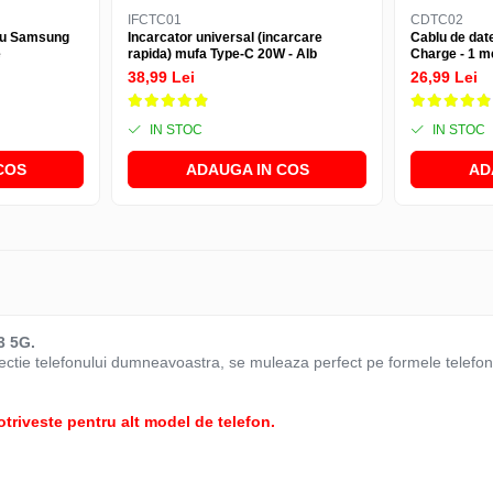
IFCTC01
CDTC02
tru Samsung
Incarcator universal (incarcare
Cablu de date
e
rapida) mufa Type-C 20W - Alb
Charge - 1 me
38,99 Lei
26,99 Lei
IN STOC
IN STOC
COS
ADAUGA IN COS
AD
3 5G.
tectie telefonului dumneavoastra, se muleaza perfect pe formele telefonu
otriveste pentru alt model de telefon.