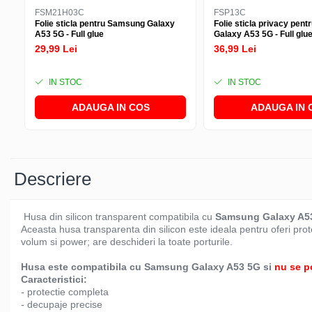
FSM21H03C
FSP13C
Folie sticla pentru Samsung Galaxy
Folie sticla privacy pen
A53 5G - Full glue
Galaxy A53 5G - Full glu
29,99 Lei
36,99 Lei
IN STOC
IN STOC
ADAUGA IN COS
ADAUGA IN 
Descriere
Husa din silicon transparent compatibila cu
Samsung Galaxy A5
Aceasta husa transparenta din silicon este ideala pentru oferi pro
volum si power; are deschideri la toate porturile.
Husa este compatibila cu Samsung Galaxy A53 5G si
nu se p
Caracteristici:
- protectie completa
- decupaje precise