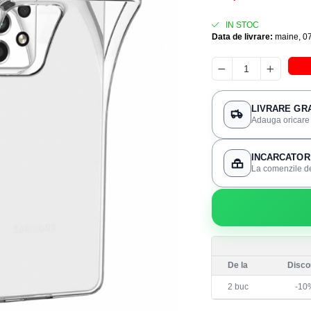
IN STOC
Data de livrare:
maine, 0
LIVRARE GRA
Adauga oricare 3
INCARCATOR 
La comenzile de
De la
Disco
2
buc
-10