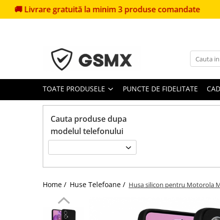
are gratuită la minim 3 produse comandate
🎁
Primeșt
Toate Produsele
Folii de protectie
Folii Samsung
Folii Iphone
TOATE PRODUSELE
PUNCTE DE FIDELITATE
CAD
Folii Xiaomi
Folii Huawei
Cauta produse dupa
Folii Motorola
modelul telefonului
Folii Oppo
Folii OnePlus
Folii Nokia
Home /
Huse Telefoane /
Husa silicon pentru Motorola 
Folii Blackview
Folii Honor
Folii Realme