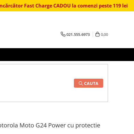
Fast Charge CADOU la comenzi peste 119 lei
⏱️ Livr
021.555.6973
0,00
CAUTA
otorola Moto G24 Power cu protectie