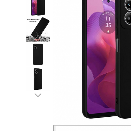
Folii sticla ZTE
Huse Telefoane
Huse Samsung
Huse Iphone
Huse Xiaomi
Huse Huawei
Huse Motorola
Huse Oppo
Huse Nokia
Huse Honor
Huse Realme
Huse Vivo
Cabluri & Incarcatoare
Carduri Memorie
Casti Audio