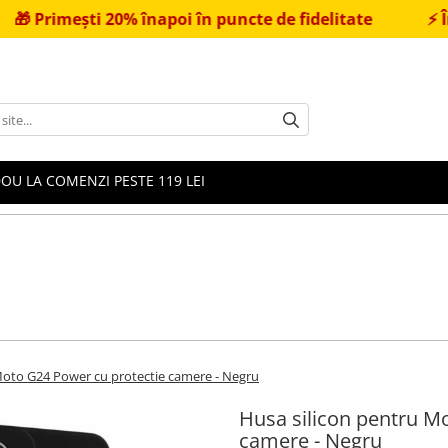
i 20% înapoi în puncte de fidelitate
⚡
Încărcător 
OU LA COMENZI PESTE 119 LEI
Moto G24 Power cu protectie camere - Negru
Husa silicon pentru M
camere - Negru