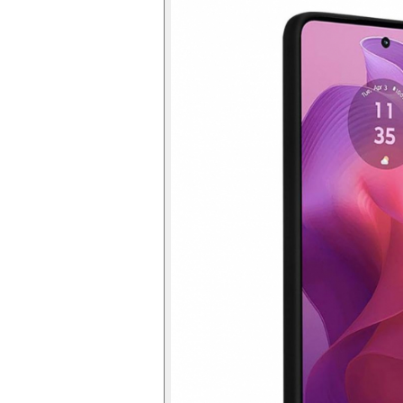
Folie silicon
Folii Privacy
Pachete Promotionale
Pachete Husă + Folie
Pachete 2 Folii de Sticlă
Produse