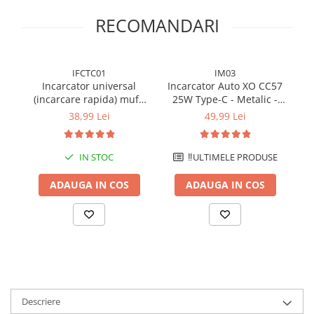
RECOMANDARI
IFCTC01
IM03
Incarcator universal
Incarcator Auto XO CC57
(incarcare rapida) mufa
25W Type-C - Metalic -
pe
Type-C 20W - Alb
Incarcare Rapida - Negru
38,99 Lei
49,99 Lei
IN STOC
‼️ULTIMELE PRODUSE
ADAUGA IN COS
ADAUGA IN COS
Descriere