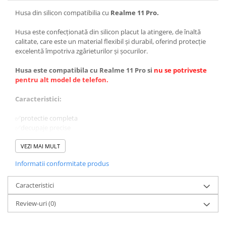
Husa din silicon compatibilia cu
Realme 11 Pro.
Husa este confecționată din silicon placut la atingere, de înaltă
calitate, care este un material flexibil și durabil, oferind protecție
excelentă împotriva zgârieturilor și șocurilor.
Husa este compatibila cu Realme 11 Pro si
nu se potriveste
pentru alt model de telefon.
Caracteristici:
✅protectie completa
✅decupaje precise
✅faciliteaza incarcarea wierless (daca telefonul suporta)
✅se curata usor, materialul din care este confectionata fiind
VEZI MAI MULT
rezistent la apa.
Informatii conformitate produs
✅previne alunecarea
Caracteristici
Review-uri
(0)