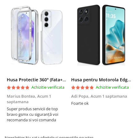
Vă mulțumim pentru înțelegere!
Husa Protectie 360° (Fata+Spate) compatibila Samsung Galaxy A55 5G, Transparanta, Protectie Completa
Husa pentru Motorola Edge 60 Fusion din sIlicon catifelat cu interior din microfibra si protectie la camere - Negru
Achizitie verificata
Achizitie verificata
Marius Bontea,
Acum 1
Adi Popa,
Acum 1 saptamana
F
saptamana
s
Foarte ok
Super produs servicii de top
F
bravo gsmx cu siguranță voi
recomanda si voi comanda
Newsletter
Nu rata ofertele si promotiile noastre