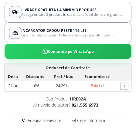
LIVRARE GRATUITA LA MINIM 3 PRODUSE
Adauga oricare 3 produse in cos si beneficiezi de livrare gratuita.
INCARCATOR CADOU PESTE 119 LEI
La comenzile de peste 119 lei primesti un incarcator cadou.
Comandă pe WhatsApp
Reduceri de Cantitate
De la
Discount
Pret
/ buc
Economisesti
+
2
buc
-10%
24,29 Lei
5,40 Lei
Cod Produs:
HRE02A
Ai nevoie de ajutor?
021.555.6973
Adauga la Favorite
Cere informatii