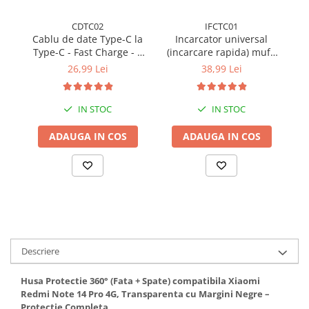
CDTC02
IFCTC01
Cablu de date Type-C la
Incarcator universal
In
Type-C - Fast Charge - 1
(incarcare rapida) mufa
2
metru - Alb
Type-C 20W - Alb
In
26,99 Lei
38,99 Lei
IN STOC
IN STOC
ADAUGA IN COS
ADAUGA IN COS
Descriere
Husa Protectie 360° (Fata + Spate) compatibila Xiaomi
Redmi Note 14 Pro 4G, Transparenta cu Margini Negre –
Protectie Completa