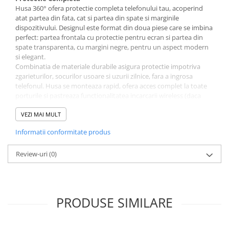
Husa 360° ofera protectie completa telefonului tau, acoperind
atat partea din fata, cat si partea din spate si marginile
dispozitivului. Designul este format din doua piese care se imbina
perfect: partea frontala cu protectie pentru ecran si partea din
spate transparenta, cu margini negre, pentru un aspect modern
si elegant.
Combinatia de materiale durabile asigura protectie impotriva
zgarieturilor, socurilor usoare si uzurii zilnice, fara a ingrosa
telefonul. Husa se monteaza rapid, ofera acces complet la toate
porturile si pastreaza functionalitatea incarcarii wireless (daca
modelul suporta aceasta functie).
VEZI MAI MULT
Informatii conformitate produs
✅ Protectie completa 360°
Review-uri
(0)
PRODUSE SIMILARE