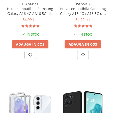
HSCSM111
HSCSM136
Husa compatibila Samsung
Husa compatibila Samsung
Galaxy A16 4G / A16 5G din
Galaxy A16 4G / A16 5G din
silicon catifelat cu interior
silicon catifelat cu interior
34,99 Lei
34,99 Lei
din microfibra si protectie
din microfibra si protectie
la camere - Negru
la camere - Mov
IN STOC
IN STOC
ADAUGA IN COS
ADAUGA IN COS
Formata din doua parti (fata + spate) care se suprapun perfect
pentru a proteja integral telefonul: ecran, margini si spate.
✅ Margini negre pentru un look
premium