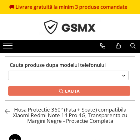
Livrare gratuită la minim 3 produse comandate
🎁
Pr
Folii de protectie
Huse Telefoane
Pachete Promotionale
Folii Samsung
Huse Samsung
Pachete Husă + Folie
Folii Iphone
Huse Iphone
Pachete 2 Folii de Sticlă
Folii Xiaomi
Huse Xiaomi
Folii Huawei
Huse Huawei
Cauta produse dupa modelul telefonului
Folii Motorola
Huse Motorola
Folii Oppo
Huse Oppo
Folii OnePlus
Huse Nokia
CAUTA
Folii Nokia
Huse Honor
Folii Blackview
Huse Realme
Husa Protectie 360° (Fata + Spate) compatibila
Xiaomi Redmi Note 14 Pro 4G, Transparenta cu
Folii Honor
Huse Vivo
Margini Negre - Protectie Completa
Folii Realme
Folii sticla ZTE