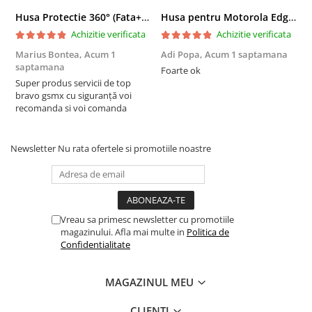
Husa Protectie 360° (Fata+Spate) compatibila Samsung Galaxy A55 5G, Transparanta, Protectie Completa
Husa pentru Motorola Edge 60 Fusion din sIlicon catifelat cu interior din microfibra si protectie la camere - Negru
Achizitie verificata
Achizitie verificata
Marius Bontea,
Acum 1
Adi Popa,
Acum 1 saptamana
F
saptamana
s
Foarte ok
Super produs servicii de top
F
bravo gsmx cu siguranță voi
recomanda si voi comanda
Newsletter
Nu rata ofertele si promotiile noastre
Vreau sa primesc newsletter cu promotiile
magazinului. Afla mai multe in
Politica de
Confidentialitate
MAGAZINUL MEU
CLIENTI