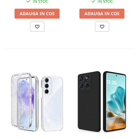
IN STOC
IN STOC
ADAUGA IN COS
ADAUGA IN COS
‼️ Disclaimer: Pozele au caracter pur informativ și pot să difere
ușor de aspectul real al produsului. Vă rugăm să rețineți ca si
culoarea produselor poate fi influențată de lumina și de setările
ecranului dvs. și, prin urmare, ar putea să difere ușor față de
imagini. Vă mulțumim pentru înțelegere!