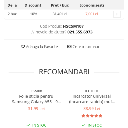
De la
Discount
Pret
/ buc
Economisesti
+
2
buc
-10%
31,49 Lei
7,00 Lei
Cod Produs:
HSCSM107
Ai nevoie de ajutor?
021.555.6973
Adauga la Favorite
Cere informatii
RECOMANDARI
FSM08
IFCTC01
Folie sticla pentru
Incarcator universal
Fo
Samsung Galaxy A55 - 9D
(incarcare rapida) mufa
Full glue
Type-C 20W - Alb
31,99 Lei
38,99 Lei
IN STOC
IN STOC