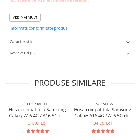
potriveste pentru alt model de telefon.
Caracteristici:
VEZI MAI MULT
✅protectie completa
Informatii conformitate produs
✅decupaje precise
✅faciliteaza incarcarea wierless
✅marginile reliefate nu permit atingerea camerei sau a ecranului
Caracteristici
de suprafetele plane.
Review-uri
(0)
✅se curata usor, materialul din care este confectionata fiind
rezistent la apa.
✅previne alunecarea
PRODUSE SIMILARE
HSCSM111
HSCSM136
Husa compatibila Samsung
Husa compatibila Samsung
Galaxy A16 4G / A16 5G din
Galaxy A16 4G / A16 5G din
silicon catifelat cu interior
silicon catifelat cu interior
34,99 Lei
34,99 Lei
din microfibra si protectie
din microfibra si protectie
la camere - Negru
la camere - Mov