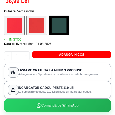
36,99 Lei
Culoare
: Verde inchis
IN STOC
Data de livrare:
Marti, 11.08.2026
ADAUGA IN COS
LIVRARE GRATUITA LA MINIM 3 PRODUSE
Adauga oricare 3 produse in cos si beneficiezi de livrare gratuita.
INCARCATOR CADOU PESTE 119 LEI
La comenzile de peste 119 lei primesti un incarcator cadou.
Comandă pe WhatsApp