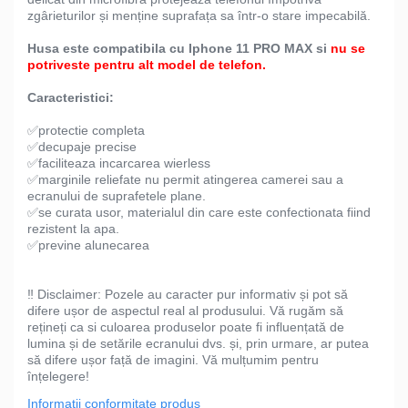
zgârieturilor și menține suprafața sa într-o stare impecabilă.
Husa este compatibila cu Iphone 11 PRO MAX si
nu se
potriveste pentru alt model de telefon.
Caracteristici:
✅protectie completa
✅decupaje precise
✅faciliteaza incarcarea wierless
✅marginile reliefate nu permit atingerea camerei sau a
ecranului de suprafetele plane.
✅se curata usor, materialul din care este confectionata fiind
rezistent la apa.
✅previne alunecarea
‼️ Disclaimer: Pozele au caracter pur informativ și pot să
difere ușor de aspectul real al produsului. Vă rugăm să
rețineți ca si culoarea produselor poate fi influențată de
lumina și de setările ecranului dvs. și, prin urmare, ar putea
să difere ușor față de imagini. Vă mulțumim pentru
înțelegere!
Informatii conformitate produs