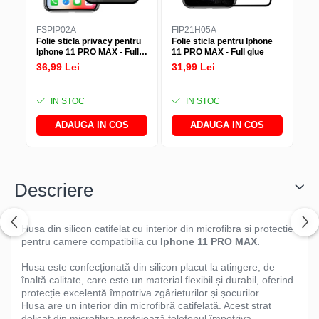
FSPIP02A
FIP21H05A
IF
Folie sticla privacy pentru
Folie sticla pentru Iphone
In
Iphone 11 PRO MAX - Full
11 PRO MAX - Full glue
(i
glue
Ty
36,99 Lei
31,99 Lei
38
IN STOC
IN STOC
ADAUGA IN COS
ADAUGA IN COS
Descriere
Husa din silicon catifelat cu interior din microfibra si protectie
pentru camere compatibilia cu
Iphone 11 PRO MAX.
Husa este confecționată din silicon placut la atingere, de
înaltă calitate, care este un material flexibil și durabil, oferind
protecție excelentă împotriva zgârieturilor și șocurilor.
Husa are un interior din microfibră catifelată. Acest strat
delicat din microfibra protejează telefonul împotriva