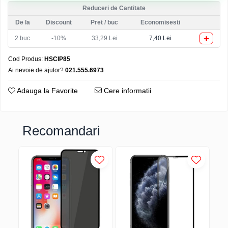
Reduceri de Cantitate
De la
Discount
Pret
/ buc
Economisesti
+
2
buc
-10%
33,29 Lei
7,40 Lei
Cod Produs:
HSCIP85
Ai nevoie de ajutor?
021.555.6973
Adauga la Favorite
Cere informatii
Recomandari