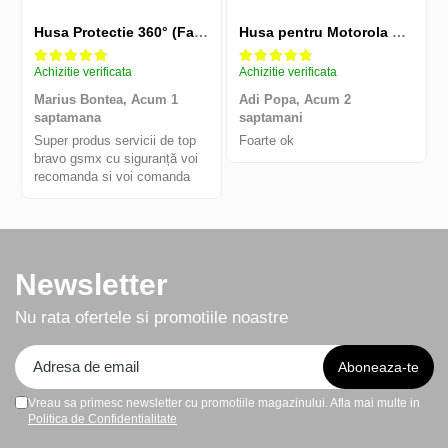
Husa Protectie 360° (Fata+Spate) compatibila Samsung Galaxy A55 5G, Transparanta, Protectie Completa
Husa pentru Motorola Edge 60 Fusion din sIlicon catifelat cu interior din microfibra si protectie la camere - Negru
Achizitie verificata
Achizitie verificata
Marius Bontea,
Acum 1
Adi Popa,
Acum 2
saptamana
saptamani
Super produs servicii de top
Foarte ok
bravo gsmx cu siguranță voi
recomanda si voi comanda
Newsletter
Nu rata ofertele si promotiile noastre
Vreau sa primesc newsletter cu promotiile magazinului. Afla mai multe in
Politica de Confidentialitate