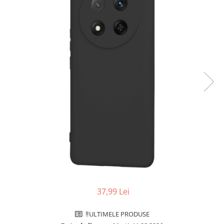
Folii sticla ZTE
Huse Telefoane
Huse Samsung
Huse Iphone
Huse Xiaomi
Huse Huawei
Huse Motorola
Huse Oppo
Huse Nokia
Huse Honor
Huse Realme
Huse Vivo
37,99 Lei
Cabluri & Incarcatoare
Carduri Memorie
‼️ULTIMELE PRODUSE
Casti Audio