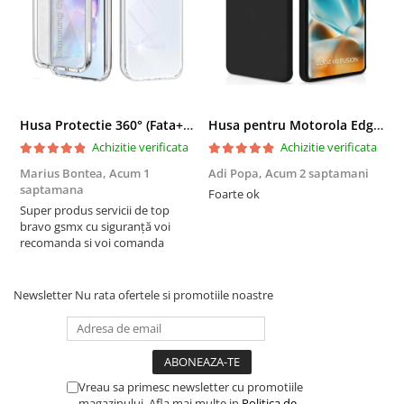
Husa Protectie 360° (Fata+Spate) compatibila Samsung Galaxy A55 5G, Transparanta, Protectie Completa
Husa pentru Motorola Edge 60 Fusion din sIlicon catifelat cu interior din microfibra si protectie la camere - Negru
Achizitie verificata
Achizitie verificata
Marius Bontea,
Acum 1
Adi Popa,
Acum 2 saptamani
F
saptamana
s
Foarte ok
Super produs servicii de top
F
bravo gsmx cu siguranță voi
recomanda si voi comanda
Newsletter
Nu rata ofertele si promotiile noastre
Vreau sa primesc newsletter cu promotiile
magazinului. Afla mai multe in
Politica de