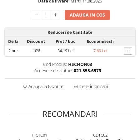
Data de livrare:
Marti, 11.08.2026
Folie silicon
ADAUGA IN COS
Folii Privacy
Pachete Promotionale
Pachete Husă + Folie
Reduceri de Cantitate
Pachete 2 Folii de Sticlă
De la
Discount
Pret
/ buc
Economisesti
+
2
buc
-10%
34,19 Lei
7,60 Lei
Produse
Cod Produs:
HSCHON03
Ai nevoie de ajutor?
021.555.6973
Adauga la Favorite
Cere informatii
RECOMANDARI
IFCTC01
CDTC02