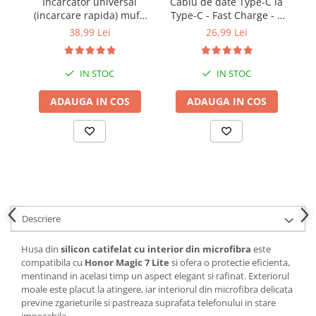
Incarcator universal
Cablu de date Type-C la
(incarcare rapida) mufa
Type-C - Fast Charge - 1
pe
Type-C 20W - Alb
metru - Alb
38,99 Lei
26,99 Lei
IN STOC
IN STOC
ADAUGA IN COS
ADAUGA IN COS
Descriere
Husa din
silicon catifelat cu interior din microfibra
este
compatibila cu
Honor Magic 7 Lite
si ofera o protectie eficienta,
mentinand in acelasi timp un aspect elegant si rafinat. Exteriorul
moale este placut la atingere, iar interiorul din microfibra delicata
previne zgarieturile si pastreaza suprafata telefonului in stare