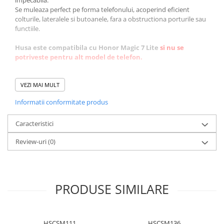
impecabila.
Se muleaza perfect pe forma telefonului, acoperind eficient
colturile, lateralele si butoanele, fara a obstructiona porturile sau
functiile.
Husa este compatibila cu
Honor Magic 7 Lite
si nu se
potriveste pentru alt model de telefon.
🔍 Caracteristici:
VEZI MAI MULT
✅ Protectie completa – impotriva socurilor si zgarieturilor
Informatii conformitate produs
✅ Interior din microfibra – protectie delicata pentru carcasa
telefonului
Caracteristici
✅ Decupaje precise – acces facil la toate functiile si porturile
✅ Faciliteaza incarcarea wireless
(daca telefonul suporta)
Review-uri
(0)
✅ Margini reliefate – protejeaza camera si ecranul pe suprafete
plane
✅ Se curata usor – siliconul este rezistent la apa si murdarie
✅ Anti-alunecare – prindere sigura, textura catifelata
PRODUSE SIMILARE
HSCSM111
HSCSM136