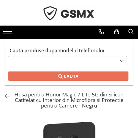
Toate Produsele
Folii de protectie
Folii Samsung
Cauta produse dupa modelul telefonului
Folii Iphone
Folii Xiaomi
Folii Huawei
CAUTA
Folii Motorola
Folii Oppo
Husa pentru Honor Magic 7 Lite 5G din Silicon
Folii OnePlus
Catifelat cu Interior din Microfibra si Protectie
pentru Camere - Negru
Folii Nokia
Folii Blackview
Folii Honor
Folii Realme