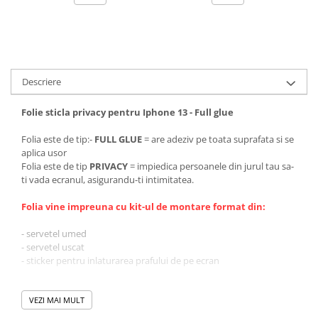
Descriere
Folie sticla privacy pentru Iphone 13 - Full glue
Folia este de tip:-
FULL GLUE
= are adeziv pe toata suprafata si se
aplica usor
Folia este de tip
PRIVACY
= impiedica persoanele din jurul tau sa-
ti vada ecranul, asigurandu-ti intimitatea.
Folia vine impreuna cu kit-ul de montare format din:
- servetel umed
- servetel uscat
- sticker pentru inlaturarea prafului de pe ecran
VEZI MAI MULT