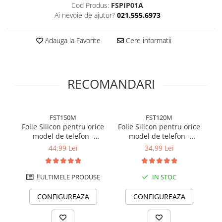
Cod Produs:
FSPIP01A
Ai nevoie de ajutor?
021.555.6973
Adauga la Favorite
Cere informatii
RECOMANDARI
FST150M
FST120M
Folie Silicon pentru orice
Folie Silicon pentru orice
Fo
model de telefon -
model de telefon -
m
Hydrogel transparent 150
Hydrogel transparent 120
m
44,99 Lei
34,99 Lei
microni - Premium
microni - Standard
‼️ULTIMELE PRODUSE
IN STOC
CONFIGUREAZA
CONFIGUREAZA