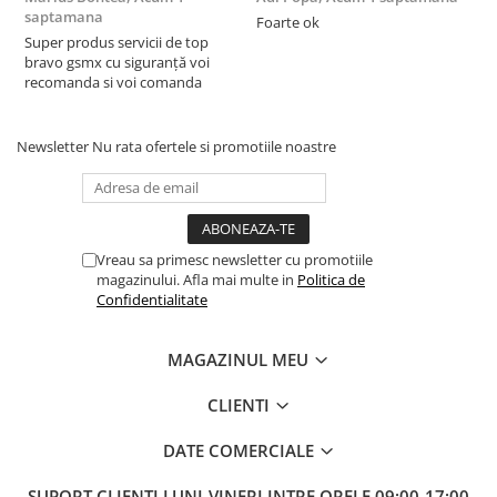
saptamana
s
Foarte ok
Super produs servicii de top
F
bravo gsmx cu siguranță voi
recomanda si voi comanda
Newsletter
Nu rata ofertele si promotiile noastre
Vreau sa primesc newsletter cu promotiile
magazinului. Afla mai multe in
Politica de
Confidentialitate
MAGAZINUL MEU
CLIENTI
DATE COMERCIALE
SUPORT CLIENTI
LUNI-VINERI INTRE ORELE 09:00-17:00