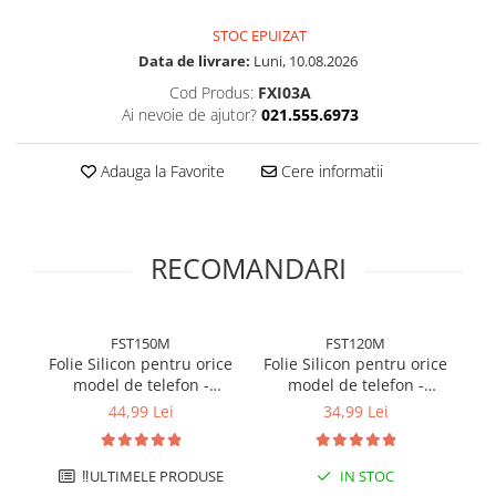
STOC EPUIZAT
Data de livrare:
Luni, 10.08.2026
Cod Produs:
FXI03A
Ai nevoie de ajutor?
021.555.6973
Adauga la Favorite
Cere informatii
RECOMANDARI
FST150M
FST120M
Folie Silicon pentru orice
Folie Silicon pentru orice
Fo
model de telefon -
model de telefon -
m
Hydrogel transparent 150
Hydrogel transparent 120
m
44,99 Lei
34,99 Lei
microni - Premium
microni - Standard
‼️ULTIMELE PRODUSE
IN STOC