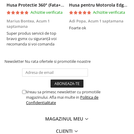
Husa Protectie 360° (Fata+Spate) compatibila Samsung Galaxy A55 5G, Transparanta, Protectie Completa
Husa pentru Motorola Edge 60 Fusion din sIlicon catifelat cu interior din microfibra si protectie la camere - Negru
Achizitie verificata
Achizitie verificata
Marius Bontea,
Acum 1
Adi Popa,
Acum 1 saptamana
F
saptamana
s
Foarte ok
Super produs servicii de top
F
bravo gsmx cu siguranță voi
recomanda si voi comanda
Newsletter
Nu rata ofertele si promotiile noastre
Vreau sa primesc newsletter cu promotiile
magazinului. Afla mai multe in
Politica de
Confidentialitate
MAGAZINUL MEU
CLIENTI