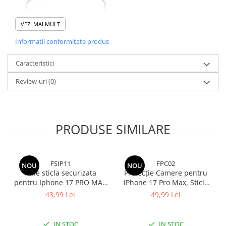
VEZI MAI MULT
Informatii conformitate produs
Caracteristici
Review-uri
(0)
PRODUSE SIMILARE
FSIP11
FPC02
NOU
NOU
Folie sticla securizata
Protecție Camere pentru
pentru Iphone 17 PRO MAX
iPhone 17 Pro Max, Sticlă
cu kit de montare inclus -
Securizată Full Cover cu
43,99 Lei
49,99 Lei
Claritate Ultra HD, Adeziv
Ramă Metalică - Cosmic
pe toata suprafata,
Orange
Protectie Anti-Zgarieturi si
IN STOC
IN STOC