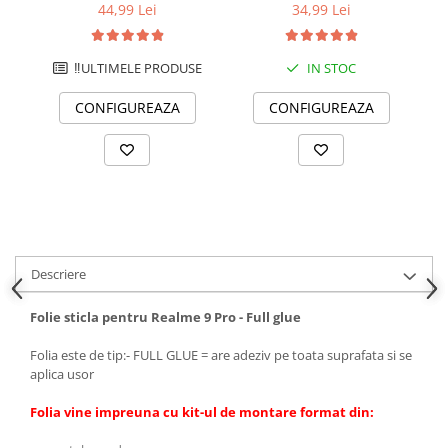
Hydrogel transparent 150
Hydrogel transparent 120
m
44,99 Lei
34,99 Lei
microni - Premium
microni - Standard
‼️ULTIMELE PRODUSE
IN STOC
CONFIGUREAZA
CONFIGUREAZA
Descriere
Folie sticla pentru Realme 9 Pro - Full glue
Folia este de tip:- FULL GLUE = are adeziv pe toata suprafata si se
aplica usor
Folia vine impreuna cu kit-ul de montare format din: