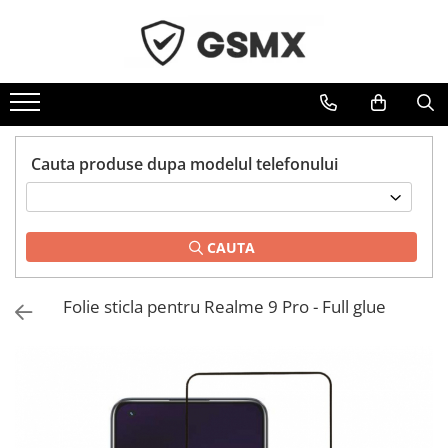
Toate Produsele
Folii de protectie
Folii Samsung
Cauta produse dupa modelul telefonului
Folii Iphone
Folii Xiaomi
Folii Huawei
CAUTA
Folii Motorola
Folii Oppo
Folie sticla pentru Realme 9 Pro - Full glue
Folii OnePlus
Folii Nokia
Folii Blackview
Folii Honor
Folii Realme