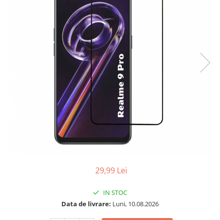
Folii sticla ZTE
Huse Telefoane
Huse Samsung
Huse Iphone
Huse Xiaomi
Huse Huawei
Huse Motorola
Huse Oppo
Huse Nokia
Huse Honor
Huse Realme
29,99 Lei
Huse Vivo
IN STOC
Cabluri & Incarcatoare
Data de livrare:
Luni, 10.08.2026
Carduri Memorie
Casti Audio