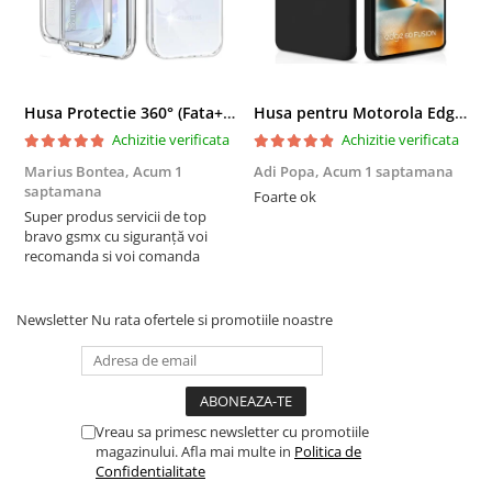
Husa Protectie 360° (Fata+Spate) compatibila Samsung Galaxy A55 5G, Transparanta, Protectie Completa
Husa pentru Motorola Edge 60 Fusion din sIlicon catifelat cu interior din microfibra si protectie la camere - Negru
Achizitie verificata
Achizitie verificata
Marius Bontea,
Acum 1
Adi Popa,
Acum 1 saptamana
F
saptamana
s
Foarte ok
Super produs servicii de top
F
bravo gsmx cu siguranță voi
recomanda si voi comanda
Newsletter
Nu rata ofertele si promotiile noastre
Vreau sa primesc newsletter cu promotiile
magazinului. Afla mai multe in
Politica de
Confidentialitate