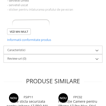
- servetel umed
- servetel uscat
- sticker pentru inlaturarea prafului de pe ecran
VEZI MAI MULT
Informatii conformitate produs
Caracteristici
Review-uri
(0)
PRODUSE SIMILARE
FSIP11
FPC02
NOU
NOU
Folie sticla securizata
Protecție Camere pentru
pentru Iphone 17 PRO MAX
iPhone 17 Pro Max, Sticlă