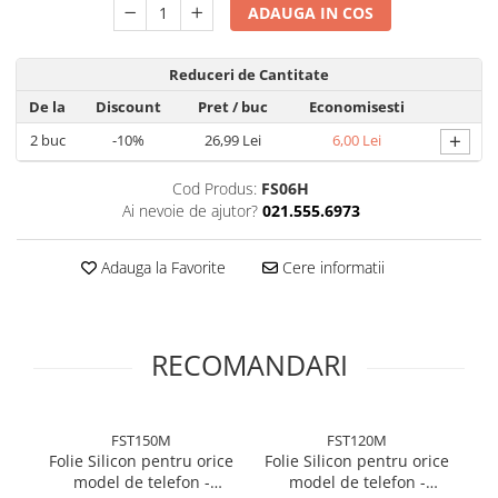
ADAUGA IN COS
Folie silicon
Folii Privacy
Reduceri de Cantitate
Pachete Promotionale
De la
Discount
Pret
/ buc
Economisesti
Pachete Husă + Folie
+
2
buc
-10%
26,99 Lei
6,00 Lei
Pachete 2 Folii de Sticlă
Produse
Cod Produs:
FS06H
Ai nevoie de ajutor?
021.555.6973
Adauga la Favorite
Cere informatii
RECOMANDARI
FST150M
FST120M
Folie Silicon pentru orice
Folie Silicon pentru orice
Fo
model de telefon -
model de telefon -
m