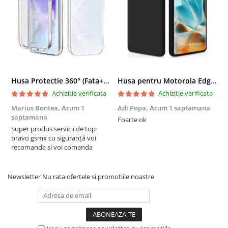
Husa Protectie 360° (Fata+Spate) compatibila Samsung Galaxy A55 5G, Transparanta, Protectie Completa
Husa pentru Motorola Edge 60 Fusion din sIlicon catifelat cu interior din microfibra si protectie la camere - Negru
Achizitie verificata
Achizitie verificata
Marius Bontea,
Acum 1
Adi Popa,
Acum 1 saptamana
F
saptamana
s
Foarte ok
Super produs servicii de top
F
bravo gsmx cu siguranță voi
recomanda si voi comanda
Newsletter
Nu rata ofertele si promotiile noastre