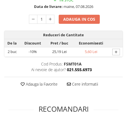
IN STOC
Folie silicon
Data de livrare:
maine, 07.08.2026
Folii Privacy
ADAUGA IN COS
Pachete Promotionale
Pachete Husă + Folie
Reduceri de Cantitate
Pachete 2 Folii de Sticlă
De la
Discount
Pret
/ buc
Economisesti
Produse
+
2
buc
-10%
25,19 Lei
5,60 Lei
Cod Produs:
FSMT01A
Ai nevoie de ajutor?
021.555.6973
Adauga la Favorite
Cere informatii
RECOMANDARI