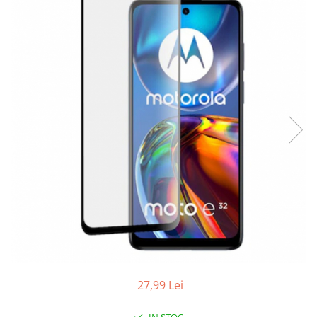
Folii sticla ZTE
Huse Telefoane
Huse Samsung
Huse Iphone
Huse Xiaomi
Huse Huawei
Huse Motorola
Huse Oppo
Huse Nokia
Huse Honor
Huse Realme
Huse Vivo
Cabluri & Incarcatoare
27,99 Lei
Carduri Memorie
Casti Audio