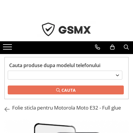
Toate Produsele
Folii de protectie
Folii Samsung
Folii Iphone
Folii Xiaomi
Cauta produse dupa modelul telefonului
Folii Huawei
Folii Motorola
Folii Oppo
CAUTA
Folii OnePlus
Folii Nokia
Folie sticla pentru Motorola Moto E32 - Full glue
Folii Blackview
Folii Honor
Folii Realme