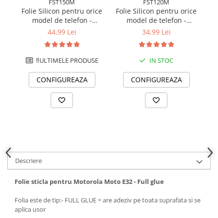
FST150M
FST120M
Folie Silicon pentru orice
Folie Silicon pentru orice
Fo
model de telefon -
model de telefon -
m
Hydrogel transparent 150
Hydrogel transparent 120
m
44,99 Lei
34,99 Lei
microni - Premium
microni - Standard
‼️ULTIMELE PRODUSE
IN STOC
CONFIGUREAZA
CONFIGUREAZA
Descriere
Folie sticla pentru Motorola Moto E32 - Full glue
Folia este de tip:- FULL GLUE = are adeziv pe toata suprafata si se
aplica usor