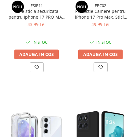
FSIP11
FPC02
NOU
NOU
Folie sticla securizata
Protecție Camere pentru
pentru Iphone 17 PRO MAX
iPhone 17 Pro Max, Sticlă
cu kit de montare inclus -
Securizată Full Cover cu
43,99 Lei
49,99 Lei
Claritate Ultra HD, Adeziv
Ramă Metalică - Cosmic
pe toata suprafata,
Orange
Protectie Anti-Zgarieturi si
IN STOC
IN STOC
Socuri
ADAUGA IN COS
ADAUGA IN COS