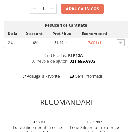
Folie silicon
ADAUGA IN COS
Folii Privacy
Pachete Promotionale
Reduceri de Cantitate
Pachete Husă + Folie
De la
Discount
Pret
/ buc
Economisesti
Pachete 2 Folii de Sticlă
+
2
buc
-10%
31,49 Lei
7,00 Lei
Produse
Cod Produs:
FSP12A
Ai nevoie de ajutor?
021.555.6973
Adauga la Favorite
Cere informatii
RECOMANDARI
FST150M
FST120M
Folie Silicon pentru orice
Folie Silicon pentru orice
Fo