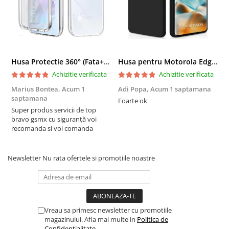
Husa Protectie 360° (Fata+Spate) compatibila Samsung Galaxy A55 5G, Transparanta, Protectie Completa
Husa pentru Motorola Edge 60 Fusion din sIlicon catifelat cu interior din microfibra si protectie la camere - Negru
Achizitie verificata
Achizitie verificata
Marius Bontea,
Acum 1
Adi Popa,
Acum 1 saptamana
F
saptamana
s
Foarte ok
Super produs servicii de top
F
bravo gsmx cu siguranță voi
recomanda si voi comanda
Newsletter
Nu rata ofertele si promotiile noastre
Vreau sa primesc newsletter cu promotiile
magazinului. Afla mai multe in
Politica de
Confidentialitate