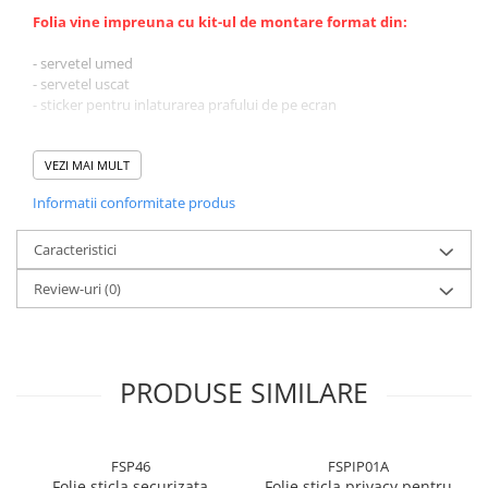
Folia vine impreuna cu kit-ul de montare format din:
- servetel umed
- servetel uscat
- sticker pentru inlaturarea prafului de pe ecran
VEZI MAI MULT
Informatii conformitate produs
Caracteristici
Review-uri
(0)
PRODUSE SIMILARE
FSP46
FSPIP01A
Folie sticla securizata
Folie sticla privacy pentru