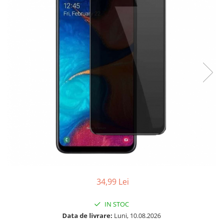
Folii sticla ZTE
Huse Telefoane
Huse Samsung
Huse Iphone
Huse Xiaomi
Huse Huawei
Huse Motorola
Huse Oppo
Huse Nokia
Huse Honor
Huse Realme
Huse Vivo
34,99 Lei
Cabluri & Incarcatoare
IN STOC
Carduri Memorie
Data de livrare:
Luni, 10.08.2026
Casti Audio