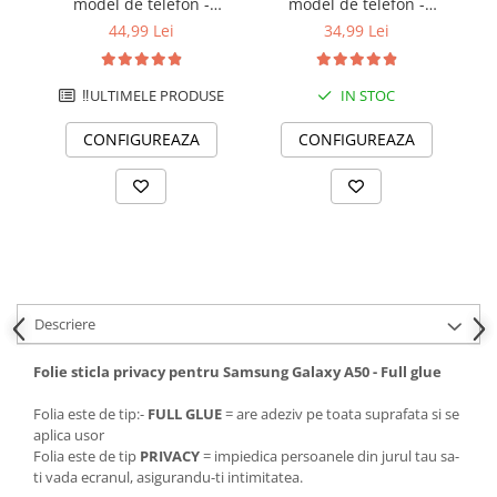
model de telefon -
model de telefon -
m
Hydrogel transparent 150
Hydrogel transparent 120
m
44,99 Lei
34,99 Lei
microni - Premium
microni - Standard
‼️ULTIMELE PRODUSE
IN STOC
CONFIGUREAZA
CONFIGUREAZA
Descriere
Folie sticla privacy pentru Samsung Galaxy A50 - Full glue
Folia este de tip:-
FULL GLUE
= are adeziv pe toata suprafata si se
aplica usor
Folia este de tip
PRIVACY
= impiedica persoanele din jurul tau sa-
ti vada ecranul, asigurandu-ti intimitatea.