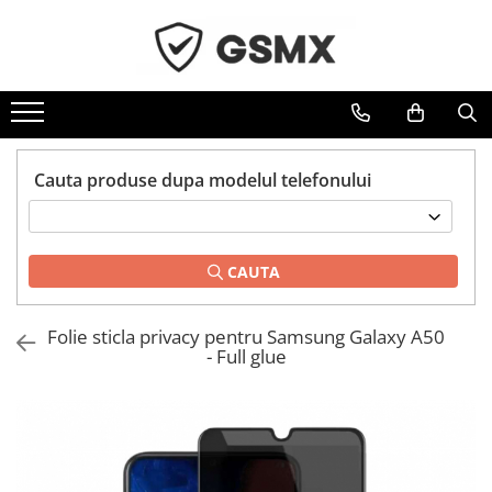
Toate Produsele
Folii de protectie
Folii Samsung
Cauta produse dupa modelul telefonului
Folii Iphone
Folii Xiaomi
Folii Huawei
CAUTA
Folii Motorola
Folii Oppo
Folie sticla privacy pentru Samsung Galaxy A50
Folii OnePlus
- Full glue
Folii Nokia
Folii Blackview
Folii Honor
Folii Realme